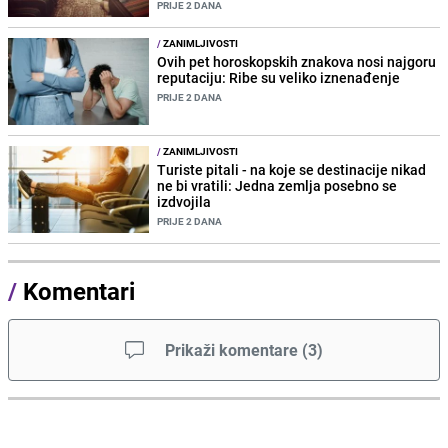
PRIJE 2 DANA
/
ZANIMLJIVOSTI
Ovih pet horoskopskih znakova nosi najgoru
reputaciju: Ribe su veliko iznenađenje
PRIJE 2 DANA
/
ZANIMLJIVOSTI
Turiste pitali - na koje se destinacije nikad
ne bi vratili: Jedna zemlja posebno se
izdvojila
PRIJE 2 DANA
/
Komentari
Prikaži komentare
(
3
)