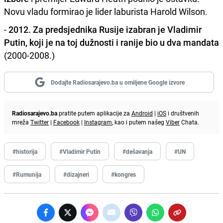
Novu vladu formirao je lider laburista Harold Wilson.
-
2012. Za predsjednika Rusije izabran je Vladimir
Putin, koji je na toj dužnosti i ranije bio u dva mandata
(2000-2008.)
Dodajte Radiosarajevo.ba u omiljene Google izvore
Radiosarajevo.ba
pratite putem aplikacije za
Android
|
iOS
i društvenih
mreža
Twitter
|
Facebook
|
Instagram
, kao i putem našeg
Viber
Chata.
#historija
#Vladimir Putin
#dešavanja
#UN
#Rumunija
#dizajneri
#kongres