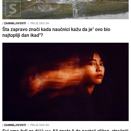
/
ZANIMLJIVOSTI
I
PRIJE OKO 3H
Šta zapravo znači kada naučnici kažu da je" ovo bio
najtopliji dan ikad"?
/
ZANIMLJIVOSTI
I
PRIJE OKO 5H
Svi smo čuli za déjà vu: Ali znate li da postoji sličan, strašniji