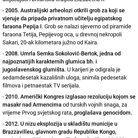
-
2005. Australijski arheolozi otkrili grob za koji se
vjeruje da pripada privatnom učitelju egipatskog
faraona Pepija I
. Grob se nalazi sjeverno od piramide
faraona Tetija, Pepijevog oca, u drevnoj nekropoli
Sakari, 20-ak kilometara južno od Kaira.
-
2008. Umrla Semka Sokolović-Bertok, jedna od
najpoznatijih karakternih glumica bh. i
jugoslavenskog glumišta.
U karijeri je odigrala je
sedamdesetak kazališnih uloga, snimila pedesetak
filmova i petnaestak TV serijala.
-
2010. Američki Kongres izglasao rezoluciju kojom se
masakr nad Armencima
od turskih vojnih snaga, za
vrijeme Prvog svjetskog rata,
proglašava genocidom.
-
2012. U nizu eksplozija u skladištu municije u
Brazzavilleu, glavnom gradu Republike Kongo,