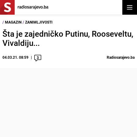
Otvor
/
MAGAZIN
/
ZANIMLJIVOSTI
Šta je zajedničko Putinu, Rooseveltu,
Vivaldiju...
04.03.21. 08:59
Radiosarajevo.ba
3