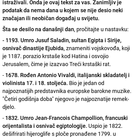
istraživali. Onda je ovaj tekst za vas. Zanimljiv je
podatak da nema dana u kojem se nije desio neki
značajan ili neobičan događaj u svijetu.
Šta se desilo na današnji dan
, pročitajte u nastavku:
- 1193. Umro Jusuf Saladin, sultan Egipta i Sirije,
osnivač dinastije Ejubida
, znameniti vojskovođa, koji
je 1187. porazio krstaše kod Hatina i osvojio
Jerusalem, čime je izazvao Treći krstaški rat.
-
1678. Rođen Antonio Vivaldi, italijanski skladatelj i
violinista 17. i 18. stoljeća.
Bio je jedan od
najpoznatijih predstavnika europske barokne muzike.
"Četiri godišnja doba" njegovo je najpoznatije remek-
djelo.
-
1832. Umro Jean-Francois Champollion, francuski
orijentalista i osnivač egiptologije.
Uspio je 1822.
dešifrirati hijeroglife s ploče pronađene 1799. u