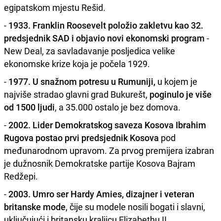
egipatskom mjestu Rešid.
-
1933. Franklin Roosevelt položio zakletvu kao 32.
predsjednik SAD i objavio novi ekonomski program
-
New Deal, za savladavanje posljedica velike
ekonomske krize koja je počela 1929.
-
1977. U snažnom potresu u Rumuniji,
u kojem je
najviše stradao glavni grad Bukurešt,
poginulo je više
od 1500 ljudi
, a 35.000 ostalo je bez domova.
-
2002. Lider Demokratskog saveza Kosova Ibrahim
Rugova postao prvi predsjednik Kosova
pod
međunarodnom upravom. Za prvog premijera izabran
je dužnosnik Demokratske partije Kosova Bajram
Redžepi.
-
2003. Umro ser Hardy Amies, dizajner i veteran
britanske mode
, čije su modele nosili bogati i slavni,
uključujući i britansku kraljicu Elizabethu II.