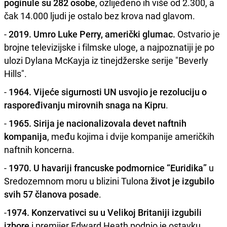
poginule su 282 osobe
, ozlijeđeno ih više od 2.300, a
čak 14.000 ljudi je ostalo bez krova nad glavom.
-
2019. Umro Luke Perry, američki glumac.
Ostvario je
brojne televizijske i filmske uloge, a najpoznatiji je po
ulozi Dylana McKayja iz tinejdžerske serije "Beverly
Hills".
-
1964. Vijeće sigurnosti UN usvojio je rezoluciju o
raspoređivanju mirovnih snaga na Kipru
.
-
1965. Sirija je nacionalizovala devet naftnih
kompanija
, među kojima i dvije kompanije američkih
naftnih koncerna.
-
1970. U havariji francuske podmornice “Euridika”
u
Sredozemnom moru u blizini Tulona
život je izgubilo
svih 57 članova posade
.
-
1974. Konzervativci su u Velikoj Britaniji izgubili
izbore
i premijer Edward Heath podnio je ostavku.