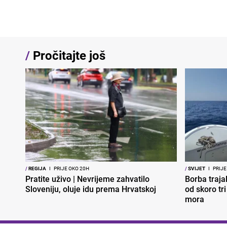
/
Pročitajte još
/
REGIJA
I
PRIJE OKO 20H
/
SVIJET
I
PRIJE
Pratite uživo | Nevrijeme zahvatilo
Borba traja
Sloveniju, oluje idu prema Hrvatskoj
od skoro tr
mora