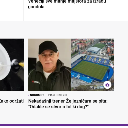
Veneciji sve manje majstora za izradu
gondola
/
NOGOMET
I
PRIJE OKO 20H
 Kako održati
Nekadašnji trener Željezničara se pita:
"Odakle se stvorio toliki dug?"