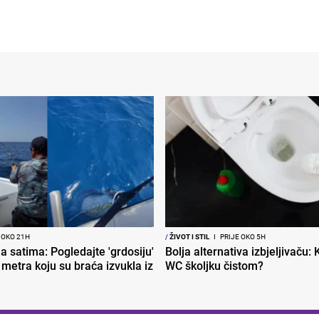
 OKO 21H
/
ŽIVOT I STIL
I
PRIJE OKO 5H
la satima: Pogledajte 'grdosiju'
Bolja alternativa izbjeljivaču:
i metra koju su braća izvukla iz
WC školjku čistom?