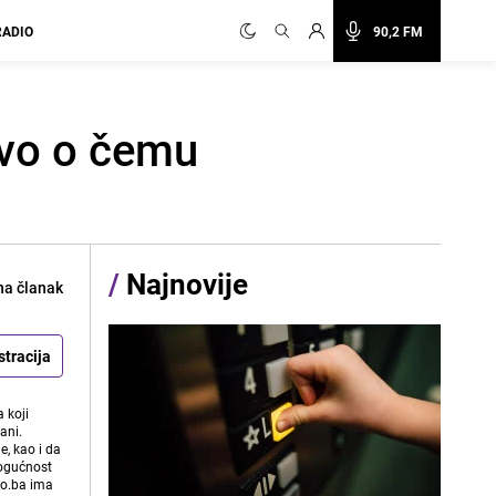
RADIO
90,2 FM
evo o čemu
/
Najnovije
na članak
stracija
 koji
ani.
e, kao i da
mogućnost
vo.ba ima