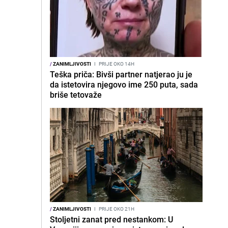
/
ZANIMLJIVOSTI
I
PRIJE OKO 14H
Teška priča: Bivši partner natjerao ju je
da istetovira njegovo ime 250 puta, sada
briše tetovaže
/
ZANIMLJIVOSTI
I
PRIJE OKO 21H
Stoljetni zanat pred nestankom: U