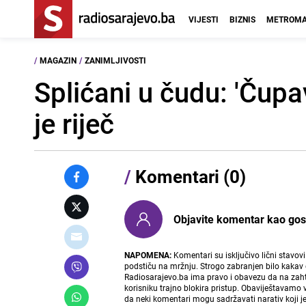
VIJESTI
BIZNIS
METROMA
/
MAGAZIN
/
ZANIMLJIVOSTI
Splićani u čudu: 'Čup
je riječ
/
Komentari (0)
Objavite komentar kao gost i
NAPOMENA:
Komentari su isključivo lični stavov
podstiču na mržnju. Strogo zabranjen bilo kakav 
Radiosarajevo.ba ima pravo i obavezu da na zahtj
korisniku trajno blokira pristup. Obaviještavamo 
da neki komentari mogu sadržavati narativ koji j