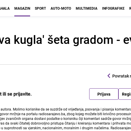
HALA
MAGAZIN
SPORT
AUTO-MOTO
MULTIMEDIA
INFOGRAFIKE
ava kugla' šeta gradom - 
Povratak 
li se prijavite.
Prijava
Regi
i autora. Molimo korisnike da se suzdrže od vrijeđanja, psovanja i pisanja komentara
govor mržnje na portalu radiosarajevo.ba, zbog kojeg možete biti krivično procesuir
ev zvaničnih organa dostavi podatke o korisniku čiji komentari sadrže govor mržnj
vas da svaki čitatelj dobrovoljno pristupa čitanju i kreiranju komentara i prihvata 
e u suprotnosti sa vjerskim, nacionalnim, moralnim i drugim načelima. Radiosaraje