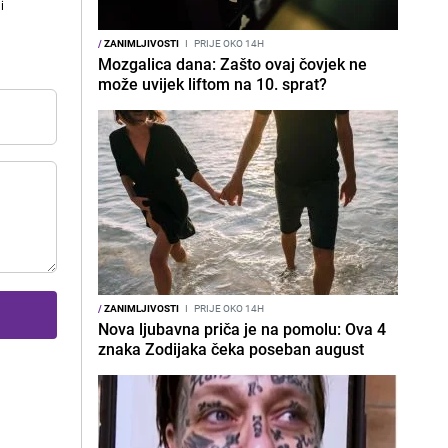
i
/
ZANIMLJIVOSTI
I
PRIJE OKO 14H
Mozgalica dana: Zašto ovaj čovjek ne
može uvijek liftom na 10. sprat?
/
ZANIMLJIVOSTI
I
PRIJE OKO 14H
Nova ljubavna priča je na pomolu: Ova 4
znaka Zodijaka čeka poseban august