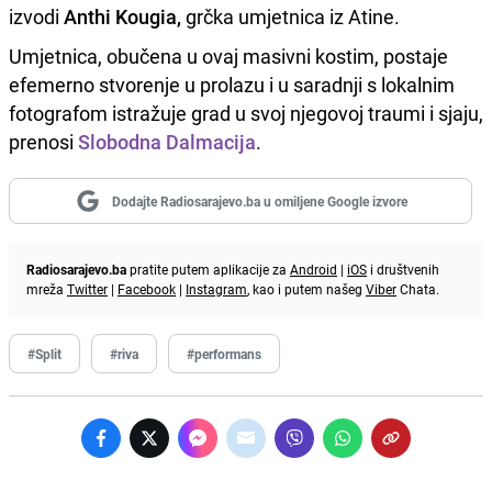
izvodi
Anthi Kougia,
grčka umjetnica iz Atine.
Umjetnica, obučena u ovaj masivni kostim, postaje
efemerno stvorenje u prolazu i u saradnji s lokalnim
fotografom istražuje grad u svoj njegovoj traumi i sjaju,
prenosi
Slobodna Dalmacija
.
Dodajte Radiosarajevo.ba u omiljene Google izvore
Radiosarajevo.ba
pratite putem aplikacije za
Android
|
iOS
i društvenih
mreža
Twitter
|
Facebook
|
Instagram
, kao i putem našeg
Viber
Chata.
#Split
#riva
#performans