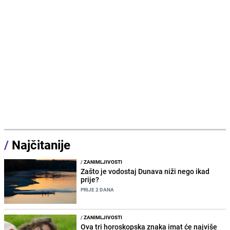
/
Najčitanije
/
ZANIMLJIVOSTI
Zašto je vodostaj Dunava niži nego ikad
prije?
PRIJE 2 DANA
/
ZANIMLJIVOSTI
Ova tri horoskopska znaka imat će najviše