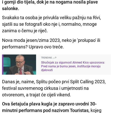
i gornji dio tijela, dok je na nogama nosila plave
salonke.
Svakako ta osoba je privukla veliku pažnju na Rivi,
sjatili su se fotografi oko nje i, normalno, mnoge
zanima o čemu je riječ.
Nova moda jesen/zima 2023, neko je 'prolupao' ili
performans? Upravo ovo treće.
TRENDING
Stručnjak za sigurnost Ahmed Kico upozorava:
Pred nama je burna jesen, institucije moraju
djelovati
Danas je, naime, Splitu počeo prvi Split Calling 2023,
festival suvremenog cirkusa i umjetnosti na
otvorenom, a trajat će cijeli vikend.
Ova šetajuća plava kugla je zapravo uvodni 30-
minutni performans pod nazivom Touristas
, kojeg