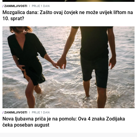
/
ZANIMLJIVOSTI
I
PRIJE 1 DAN
Mozgalica dana: Zašto ovaj čovjek ne može uvijek liftom na
10. sprat?
/
ZANIMLJIVOSTI
I
PRIJE 1 DAN
Nova ljubavna priča je na pomolu: Ova 4 znaka Zodijaka
čeka poseban august