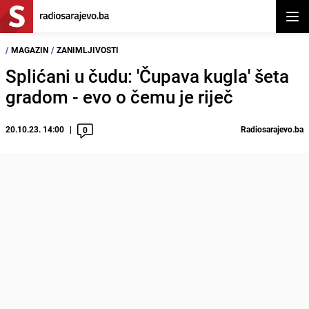
Otvor
/
MAGAZIN
/
ZANIMLJIVOSTI
Splićani u čudu: 'Čupava kugla' šeta
gradom - evo o čemu je riječ
20.10.23. 14:00
Radiosarajevo.ba
0