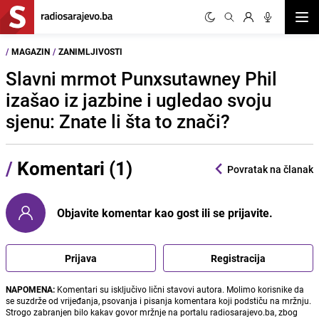
Otvor
/
MAGAZIN
/
ZANIMLJIVOSTI
Slavni mrmot Punxsutawney Phil
izašao iz jazbine i ugledao svoju
sjenu: Znate li šta to znači?
/
Komentari (1)
Povratak na članak
Objavite komentar kao gost ili se prijavite.
Prijava
Registracija
NAPOMENA:
Komentari su isključivo lični stavovi autora. Molimo korisnike da
se suzdrže od vrijeđanja, psovanja i pisanja komentara koji podstiču na mržnju.
Strogo zabranjen bilo kakav govor mržnje na portalu radiosarajevo.ba, zbog