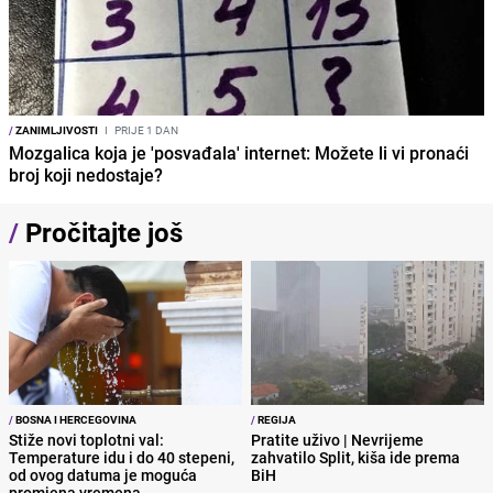
/
ZANIMLJIVOSTI
I
PRIJE 1 DAN
Mozgalica koja je 'posvađala' internet: Možete li vi pronaći
broj koji nedostaje?
/
Pročitajte još
/
BOSNA I HERCEGOVINA
/
REGIJA
Stiže novi toplotni val:
Pratite uživo | Nevrijeme
Temperature idu i do 40 stepeni,
zahvatilo Split, kiša ide prema
od ovog datuma je moguća
BiH
promjena vremena