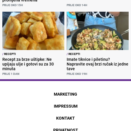
PRIJE OKO 15H
PRIJE OKO 14H
/
RECEPTI
/
RECEPTI
Recept za brze uštipke: Ne
Imate tikvice i piletinu?
upijaju ulje i gotovi su za 30
Napravite ovaj brzi ručak iz jedne
minuta
tave
PRIJE 1 DAN
PRIJE OKO 19H
MARKETING
IMPRESSUM
KONTAKT
PRIVATNOST