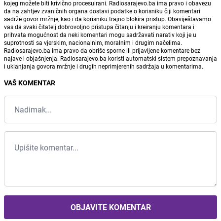
kojeg možete biti krivično procesuirani. Radiosarajevo.ba ima pravo i obavezu
da na zahtjev zvaničnih organa dostavi podatke o korisniku čiji komentari
sadrže govor mržnje, kao i da korisniku trajno blokira pristup. Obaviještavamo
vas da svaki čitatelj dobrovoljno pristupa čitanju i kreiranju komentara i
prihvata mogućnost da neki komentari mogu sadržavati narativ koji je u
suprotnosti sa vjerskim, nacionalnim, moralnim i drugim načelima.
Radiosarajevo.ba ima pravo da obriše sporne ili prijavljene komentare bez
najave i objašnjenja. Radiosarajevo.ba koristi automatski sistem prepoznavanja
i uklanjanja govora mržnje i drugih neprimjerenih sadržaja u komentarima.
VAŠ KOMENTAR
OBJAVITE KOMENTAR