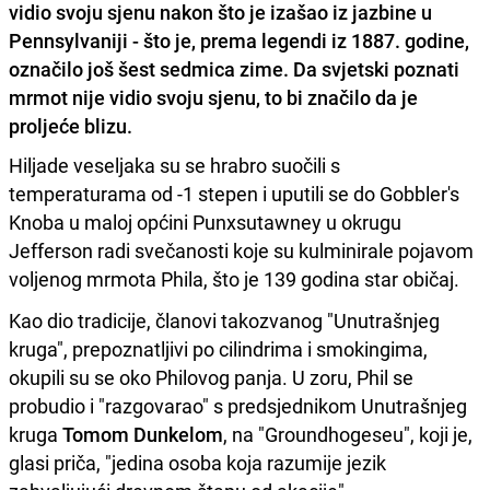
vidio svoju sjenu nakon što je izašao iz jazbine u
Pennsylvaniji - što je, prema legendi iz 1887. godine,
označilo još šest sedmica zime. Da svjetski poznati
mrmot nije vidio svoju sjenu, to bi značilo da je
proljeće blizu.
Hiljade veseljaka su se hrabro suočili s
temperaturama od -1 stepen i uputili se do Gobbler's
Knoba u maloj općini Punxsutawney u okrugu
Jefferson radi svečanosti koje su kulminirale pojavom
voljenog mrmota Phila, što je 139 godina star običaj.
Kao dio tradicije, članovi takozvanog "Unutrašnjeg
kruga", prepoznatljivi po cilindrima i smokingima,
okupili su se oko Philovog panja. U zoru, Phil se
probudio i "razgovarao" s predsjednikom Unutrašnjeg
kruga
Tomom Dunkelom
, na "Groundhogeseu", koji je,
glasi priča, "jedina osoba koja razumije jezik