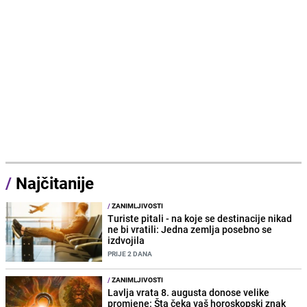
/
Najčitanije
/
ZANIMLJIVOSTI
Turiste pitali - na koje se destinacije nikad
ne bi vratili: Jedna zemlja posebno se
izdvojila
PRIJE 2 DANA
/
ZANIMLJIVOSTI
Lavlja vrata 8. augusta donose velike
promjene: Šta čeka vaš horoskopski znak