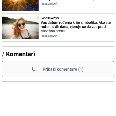
PRIJE 2 DANA
/
ZANIMLJIVOSTI
Vaš datum rođenja krije simboliku: Ako ste
rođeni ovih dana, vjeruje se da vas prati
posebna sreća
PRIJE 2 DANA
/
Komentari
Prikaži komentare
(
1
)