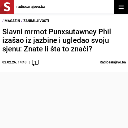
Otvor
/
MAGAZIN
/
ZANIMLJIVOSTI
Slavni mrmot Punxsutawney Phil
izašao iz jazbine i ugledao svoju
sjenu: Znate li šta to znači?
02.02.26. 14:43
Radiosarajevo.ba
1