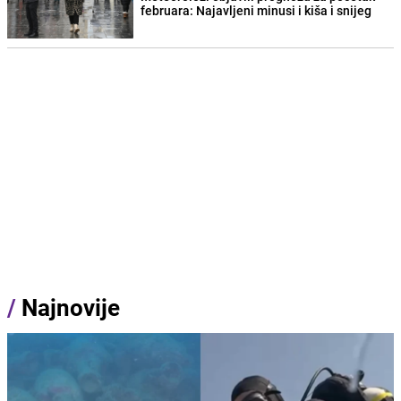
februara: Najavljeni minusi i kiša i snijeg
/
Najnovije