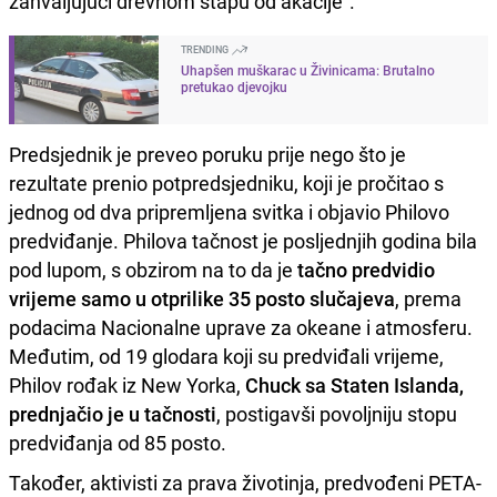
zahvaljujući drevnom štapu od akacije".
TRENDING
Uhapšen muškarac u Živinicama: Brutalno
pretukao djevojku
Predsjednik je preveo poruku prije nego što je
rezultate prenio potpredsjedniku, koji je pročitao s
jednog od dva pripremljena svitka i objavio Philovo
predviđanje. Philova tačnost je posljednjih godina bila
pod lupom, s obzirom na to da je
tačno predvidio
vrijeme samo u otprilike 35 posto slučajeva
, prema
podacima Nacionalne uprave za okeane i atmosferu.
Međutim, od 19 glodara koji su predviđali vrijeme,
Philov rođak iz New Yorka,
Chuck sa Staten Islanda,
prednjačio je u tačnosti
, postigavši ​​povoljniju stopu
predviđanja od 85 posto.
Također, aktivisti za prava životinja, predvođeni PETA-