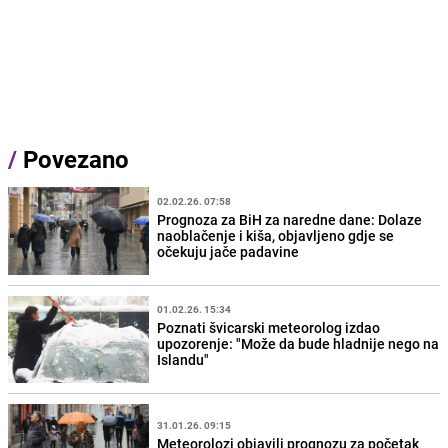
/
Povezano
02.02.26. 07:58
Prognoza za BiH za naredne dane: Dolaze
naoblačenje i kiša, objavljeno gdje se
očekuju jače padavine
01.02.26. 15:34
Poznati švicarski meteorolog izdao
upozorenje: "Može da bude hladnije nego na
Islandu"
31.01.26. 09:15
Meteorolozi objavili prognozu za početak