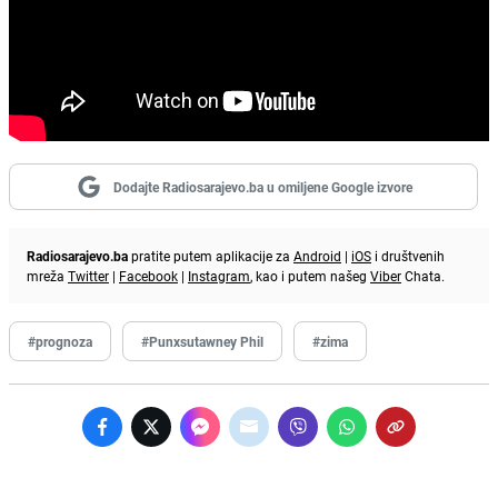
Dodajte Radiosarajevo.ba u omiljene Google izvore
Radiosarajevo.ba
pratite putem aplikacije za
Android
|
iOS
i društvenih
mreža
Twitter
|
Facebook
|
Instagram
, kao i putem našeg
Viber
Chata.
#prognoza
#Punxsutawney Phil
#zima