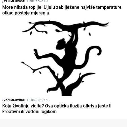
/
ZANIMLJIVOSTI
I
PRIJE OKO 6H
More nikada toplije: U julu zabilježene najviše temperature
otkad postoje mjerenja
/
ZANIMLJIVOSTI
I
PRIJE OKO 15H
Koju životinju vidite? Ova optička iluzija otkriva jeste li
kreativni ili vođeni logikom