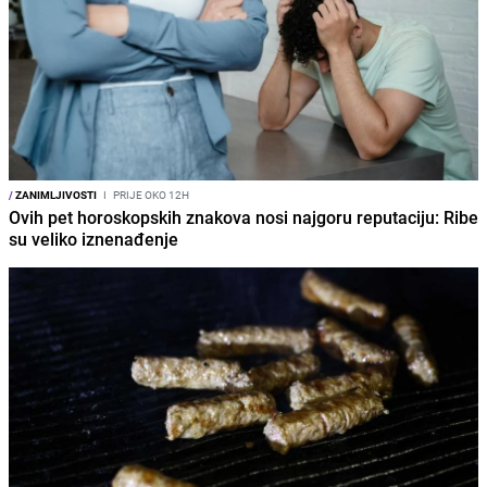
/
ZANIMLJIVOSTI
I
PRIJE OKO 12H
Ovih pet horoskopskih znakova nosi najgoru reputaciju: Ribe
su veliko iznenađenje