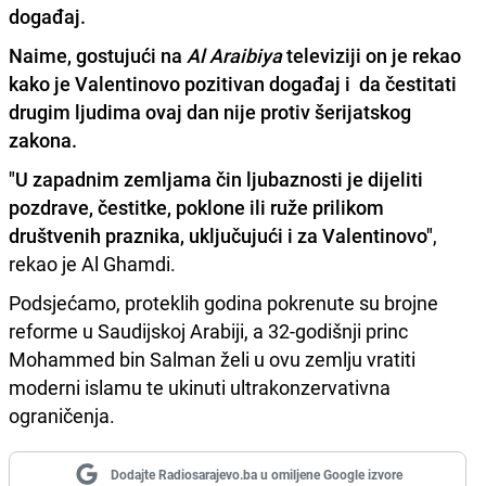
događaj.
Naime, gostujući na
Al Araibiya
televiziji on je rekao
kako je
Valentinovo pozitivan događaj
i da čestitati
drugim ljudima ovaj dan nije protiv šerijatskog
zakona.
"U zapadnim zemljama čin ljubaznosti je dijeliti
pozdrave, čestitke, poklone ili ruže prilikom
društvenih praznika, uključujući i za Valentinovo"
,
rekao je Al Ghamdi.
Podsjećamo, proteklih godina pokrenute su brojne
reforme u Saudijskoj Arabiji, a 32-godišnji princ
Mohammed bin Salman želi u ovu zemlju vratiti
moderni islamu te ukinuti ultrakonzervativna
ograničenja.
Dodajte Radiosarajevo.ba u omiljene Google izvore