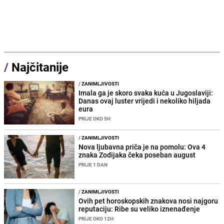
/
Najčitanije
/
ZANIMLJIVOSTI
Imala ga je skoro svaka kuća u Jugoslaviji:
Danas ovaj luster vrijedi i nekoliko hiljada
eura
PRIJE OKO 5H
/
ZANIMLJIVOSTI
Nova ljubavna priča je na pomolu: Ova 4
znaka Zodijaka čeka poseban august
PRIJE 1 DAN
/
ZANIMLJIVOSTI
Ovih pet horoskopskih znakova nosi najgoru
reputaciju: Ribe su veliko iznenađenje
PRIJE OKO 12H