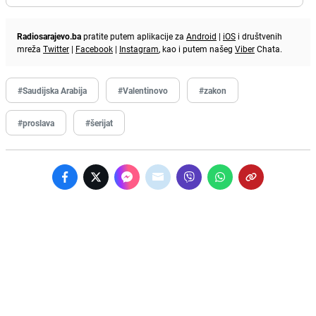
Radiosarajevo.ba
pratite putem aplikacije za
Android
|
iOS
i društvenih
mreža
Twitter
|
Facebook
|
Instagram
, kao i putem našeg
Viber
Chata.
#Saudijska Arabija
#Valentinovo
#zakon
#proslava
#šerijat