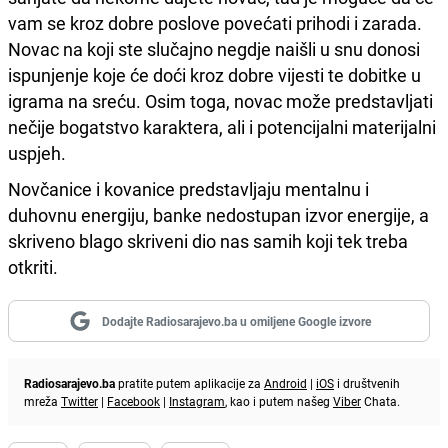
vam se kroz dobre poslove povećati prihodi i zarada.
Novac na koji ste slučajno negdje naišli u snu donosi
ispunjenje koje će doći kroz dobre vijesti te dobitke u
igrama na sreću. Osim toga, novac može predstavljati
nečije bogatstvo karaktera, ali i potencijalni materijalni
uspjeh.
Novčanice i kovanice predstavljaju mentalnu i
duhovnu energiju, banke nedostupan izvor energije, a
skriveno blago skriveni dio nas samih koji tek treba
otkriti.
Dodajte Radiosarajevo.ba u omiljene Google izvore
Radiosarajevo.ba
pratite putem aplikacije za
Android
|
iOS
i društvenih
mreža
Twitter
|
Facebook
|
Instagram
, kao i putem našeg
Viber
Chata.