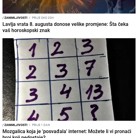
/
ZANIMLJIVOSTI
I
PRIJE OKO 20H
Lavlja vrata 8. augusta donose velike promjene: Šta čeka
vaš horoskopski znak
/
ZANIMLJIVOSTI
I
PRIJE 1 DAN
Mozgalica koja je 'posvađala' internet: Možete li vi pronaći
broj koji nedostaje?