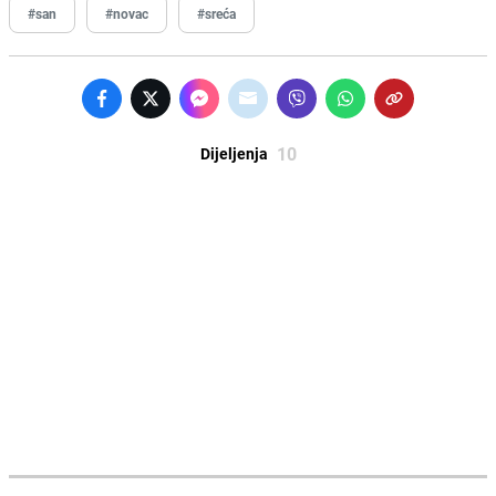
#san
#novac
#sreća
10
Dijeljenja