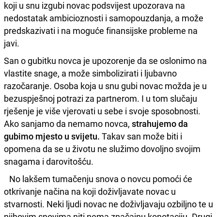
koji u snu izgubi novac podsvijest upozorava na
nedostatak ambicioznosti i samopouzdanja, a može
predskazivati i na moguće finansijske probleme na
javi.
San o gubitku novca je upozorenje da se oslonimo na
vlastite snage, a može simbolizirati i ljubavno
razočaranje. Osoba koja u snu gubi novac možda je u
bezuspješnoj potrazi za partnerom. I u tom slučaju
rješenje je više vjerovati u sebe i svoje sposobnosti.
Ako sanjamo da nemamo novca,
strahujemo da
gubimo mjesto u svijetu.
Takav san može biti i
opomena da se u životu ne služimo dovoljno svojim
snagama i darovitošću.
No lakšem tumačenju snova o novcu pomoći će
otkrivanje načina na koji doživljavate novac u
stvarnosti. Neki ljudi novac ne doživljavaju ozbiljno te u
njihovim snovima niti nema značajnu konotaciju. Drugi