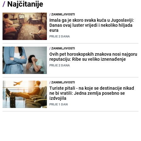
/
Najčitanije
/
ZANIMLJIVOSTI
Imala ga je skoro svaka kuća u Jugoslaviji:
Danas ovaj luster vrijedi i nekoliko hiljada
eura
PRIJE 2 DANA
/
ZANIMLJIVOSTI
Ovih pet horoskopskih znakova nosi najgoru
reputaciju: Ribe su veliko iznenađenje
PRIJE 2 DANA
/
ZANIMLJIVOSTI
Turiste pitali - na koje se destinacije nikad
ne bi vratili: Jedna zemlja posebno se
izdvojila
PRIJE 1 DAN