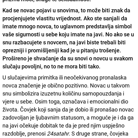
Kad se novac pojavi u snovima, to može biti znak da
procjenjujete vlastitu vrijednost. Ako ste sanjali da
imate mnogo novca, to uglavnom predstavlja simbol
vaše sigurnosti u sebe koju imate na javi. No ako se u
snu razbacujete s novcem, na javi biste trebali biti
oprezniji i promišljeniji kad je u pitanju trošenje.
Prošireno je shvaćanje da su
snovi o novcu u svakom
slučaju povoljni, no to ne mora biti tako.
U slučajevima primitka ili neočekivanog pronalaska
novca značenje je obično pozitivno. Novac u takvom
snu simbolizira izuzetnu količinu samopouzdanja i
vjere u sebe. Osim toga, označava i emocionalni dio
života. Čovjek koji sanja da je dobio ili pronašao novac
zadovoljan je ljubavnim statusom, a moguće je i da ga
na javi očekuje dobitak te da je pred njim uspješno
razdoblje, prenosi
24satahr
. S druge strane, čovjeka