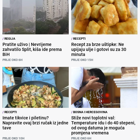
/
REGIJA
/
RECEPTI
Pratite uživo | Nevrijeme
Recept za brze uštipke: Ne
zahvatilo Split, kiša ide prema
upijaju ulje i gotovi su za 30
BiH
minuta
PRIJE OKO 6H
PRIJE OKO 15H
/
RECEPTI
/
BOSNA I HERCEGOVINA
Imate tikvice i piletinu?
Stiže novi toplotni val:
Napravite ovaj brzi ručak iz jedne
Temperature idu i do 40 stepeni,
tave
od ovog datuma je moguća
promjena vremena
PRIJE OKO 10H
PRIJE OKO 6H