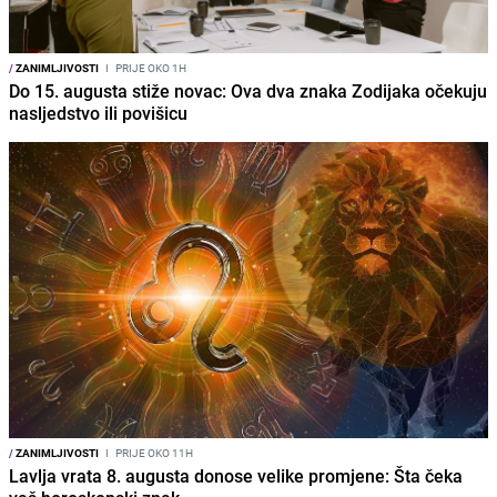
/
ZANIMLJIVOSTI
I
PRIJE OKO 1H
Do 15. augusta stiže novac: Ova dva znaka Zodijaka očekuju
nasljedstvo ili povišicu
/
ZANIMLJIVOSTI
I
PRIJE OKO 11H
Lavlja vrata 8. augusta donose velike promjene: Šta čeka