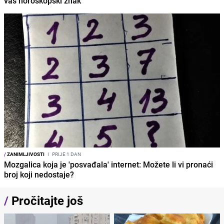
vaš horoskopski znak
/
ZANIMLJIVOSTI
I
PRIJE 1 DAN
Mozgalica koja je 'posvađala' internet: Možete li vi pronaći
broj koji nedostaje?
/
Pročitajte još