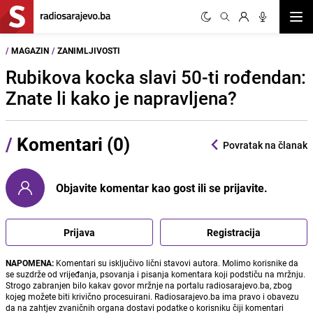
Otvor
/
MAGAZIN
/
ZANIMLJIVOSTI
Rubikova kocka slavi 50-ti rođendan:
Znate li kako je napravljena?
/
Komentari (0)
Povratak na članak
Objavite komentar kao gost ili se prijavite.
Prijava
Registracija
NAPOMENA:
Komentari su isključivo lični stavovi autora. Molimo korisnike da
se suzdrže od vrijeđanja, psovanja i pisanja komentara koji podstiču na mržnju.
Strogo zabranjen bilo kakav govor mržnje na portalu radiosarajevo.ba, zbog
kojeg možete biti krivično procesuirani. Radiosarajevo.ba ima pravo i obavezu
da na zahtjev zvaničnih organa dostavi podatke o korisniku čiji komentari