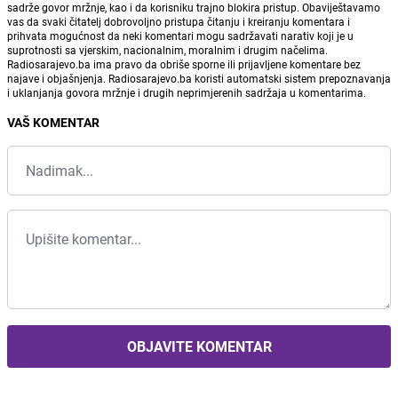
sadrže govor mržnje, kao i da korisniku trajno blokira pristup. Obaviještavamo
vas da svaki čitatelj dobrovoljno pristupa čitanju i kreiranju komentara i
prihvata mogućnost da neki komentari mogu sadržavati narativ koji je u
suprotnosti sa vjerskim, nacionalnim, moralnim i drugim načelima.
Radiosarajevo.ba ima pravo da obriše sporne ili prijavljene komentare bez
najave i objašnjenja. Radiosarajevo.ba koristi automatski sistem prepoznavanja
i uklanjanja govora mržnje i drugih neprimjerenih sadržaja u komentarima.
VAŠ KOMENTAR
OBJAVITE KOMENTAR