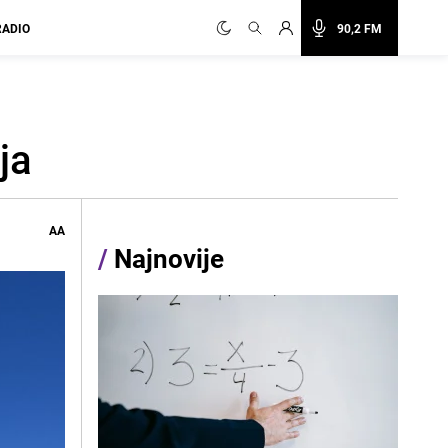
RADIO
90,2 FM
ja
AA
/
Najnovije