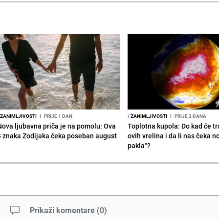
ZANIMLJIVOSTI
I
PRIJE 1 DAN
/
ZANIMLJIVOSTI
I
PRIJE 2 DANA
Nova ljubavna priča je na pomolu: Ova
Toplotna kupola: Do kad će tra
4 znaka Zodijaka čeka poseban august
ovih vrelina i da li nas čeka n
pakla"?
Prikaži komentare
(
0
)