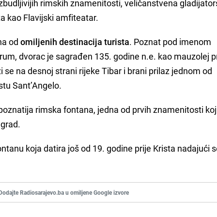
budljivijih rimskih znamenitosti, veličanstvena gladijato
 kao Flavijski amfiteatar.
na od
omiljenih destinacija turista
. Poznat pod imenom
m, dvorac je sagrađen 135. godine n.e. kao mauzolej pr
se na desnoj strani rijeke Tibar i brani prilaz jednom od
stu Sant’Angelo.
najpoznatija rimska fontana, jedna od prvih znamenitosti ko
 grad.
ontanu koja datira još od 19. godine prije Krista nadajući 
Dodajte Radiosarajevo.ba u omiljene Google izvore