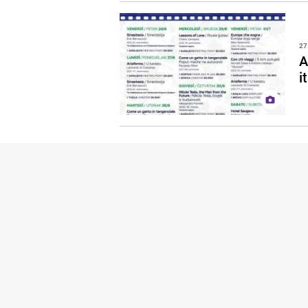
27
A
i