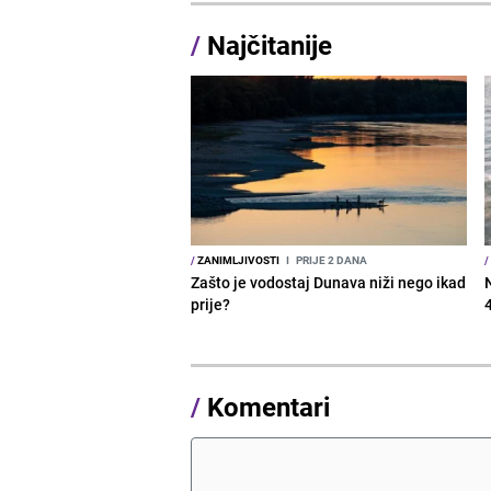
/
Najčitanije
/
ZANIMLJIVOSTI
I
PRIJE 2 DANA
/
Zašto je vodostaj Dunava niži nego ikad
prije?
/
Komentari