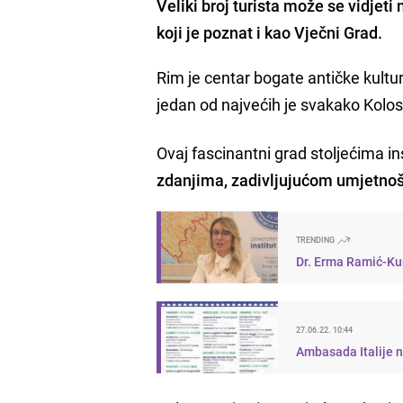
Veliki broj turista može se vidjet
koji je poznat i kao Vječni Grad.
Rim je centar bogate antičke kultu
jedan od najvećih je svakako Kolo
Ovaj fascinantni grad stoljećima in
zdanjima, zadivljujućom umjetno
TRENDING
Dr. Erma Ramić-Kun
27.06.22. 10:44
Ambasada Italije n