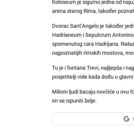
Koloseum je sigurno jedna od najuz
arena starog Rima, također poznata
Dvorac Sant’Angelo je također jed
Hadrianeum i Sepulcrum Antoninoru
spomenutog cara Hadrijana. Nalazi 
najpoznatijih rimskih mostova, mo
Tu je i fontana Trevi, najljepša i 
posjetitelji vide kada dođu u glavni
Milioni ljudi bacaju novčiće u ovu f
im se ispuniti želje.