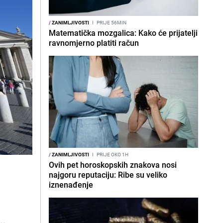
/
ZANIMLJIVOSTI
I
PRIJE 56MIN
Matematička mozgalica: Kako će prijatelji
ravnomjerno platiti račun
/
ZANIMLJIVOSTI
I
PRIJE OKO 1H
Ovih pet horoskopskih znakova nosi
najgoru reputaciju: Ribe su veliko
iznenađenje