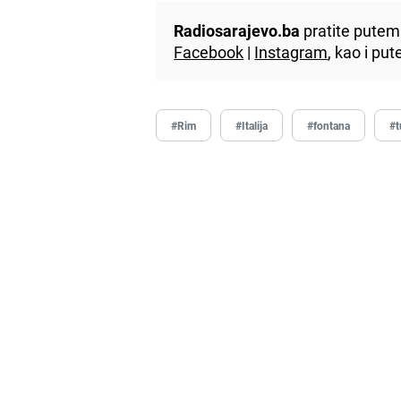
Radiosarajevo.ba
pratite putem 
Facebook
|
Instagram
, kao i p
#Rim
#Italija
#fontana
#t