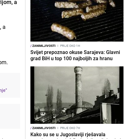
rijom, a
, a
/
ZANIMLJIVOSTI
I
PRIJE OKO 1H
Svijet prepoznao okuse Sarajeva: Glavni
grad BiH u top 100 najboljih za hranu
jom.
nje"
/
ZANIMLJIVOSTI
I
PRIJE OKO 7H
Kako su se u Jugoslaviji rješavala