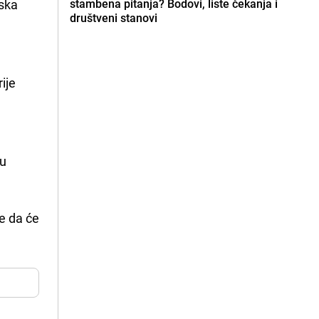
rska
stambena pitanja? Bodovi, liste čekanja i
društveni stanovi
ije
ju
se da će