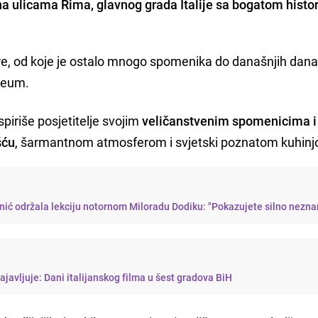
i na ulicama Rima, glavnog grada Italije sa bogatom histo
re, od koje je ostalo mnogo spomenika do današnjih dana
seum.
spiriše posjetitelje svojim
veličanstvenim spomenicima i
šću
, šarmantnom atmosferom i svjetski poznatom kuhin
ić održala lekciju notornom Miloradu Dodiku: "Pokazujete silno nezna
ajavljuje: Dani italijanskog filma u šest gradova BiH