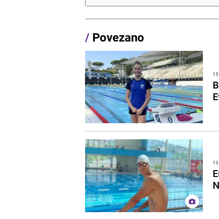
/
Povezano
15
B
E
12
E
N