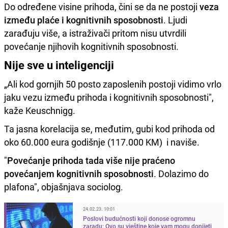
Do određene visine prihoda, čini se da ne postoji
veza
između plaće i kognitivnih sposobnosti
. Ljudi
zarađuju više, a istraživači pritom nisu utvrdili
povećanje njihovih kognitivnih sposobnosti.
Nije sve u inteligenciji
„Ali kod gornjih 50 posto zaposlenih postoji vidimo vrlo
jaku vezu između prihoda i kognitivnih sposobnosti",
kaže Keuschnigg.
Ta jasna korelacija se, međutim, gubi kod prihoda od
oko 60.000 eura godišnje (117.000 KM) i naviše.
"
Povećanje prihoda tada više nije praćeno
povećanjem kognitivnih sposobnosti
. Dolazimo do
plafona", objašnjava sociolog.
24.02.23. 10:01
Poslovi budućnosti koji donose ogromnu
zaradu: Ovo su vještine koje vam mogu donijeti