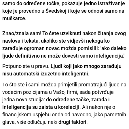
samo do određene točke, pokazuje jedno istraživanje
koje je provedno u Švedskoj i koje se odnosi samo na
muškarce.
Znao/znala sam! To ćete uzviknuti nakon čitanja ovog
naslova i teksta, ukoliko ste vidjevši nekoga ko
zarađuje ogroman novac možda pomislili: 'ako daleko
ljude definitivno ne može dovesti samo inteligencija.'
Potpuno ste u pravu.
Ljudi koji jako mnogo zarađuju
nisu automatski izuzetno inteligentni
.
To što ste i sami možda primjetili promatrajući ljude na
vodećim pozicijama u Vašoj firmi, sada potvrđuje
jedna nova studija: d
o određene tačke, zarada i
inteligencija su zaista u korelaciji
. Ali nakon nje o
financijskom uspjehu onda od navodno, jako pametnih
glava, više odlučuju neki
drugi faktori
.