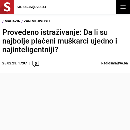
Otvor
/
MAGAZIN
/
ZANIMLJIVOSTI
Provedeno istraživanje: Da li su
najbolje plaćeni muškarci ujedno i
najinteligentniji?
25.02.23. 17:07
Radiosarajevo.ba
0