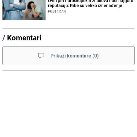
Ovih pet horoskopskih znakova nosi najgoru
reputaciju: Ribe su veliko iznenađenje
PRIJE 1 DAN
/
Komentari
Prikaži komentare
(
0
)