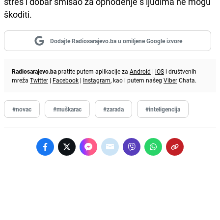
stres i dobar smisao za ophođenje s ljudima ne mogu
škoditi.
Dodajte Radiosarajevo.ba u omiljene Google izvore
Radiosarajevo.ba
pratite putem aplikacije za
Android
|
iOS
i društvenih
mreža
Twitter
|
Facebook
|
Instagram
, kao i putem našeg
Viber
Chata.
#novac
#muškarac
#zarada
#inteligencija