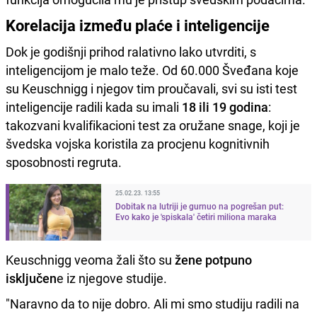
Korelacija između plaće i inteligencije
Dok je godišnji prihod ralativno lako utvrditi, s
inteligencijom je malo teže. Od 60.000 Šveđana koje
su Keuschnigg i njegov tim proučavali, svi su isti test
inteligencije radili kada su imali
18 ili 19 godina
:
takozvani kvalifikacioni test za oružane snage, koji je
švedska vojska koristila za procjenu kognitivnih
sposobnosti regruta.
25.02.23. 13:55
Dobitak na lutriji je gurnuo na pogrešan put:
Evo kako je 'spiskala' četiri miliona maraka
Keuschnigg veoma žali što su
žene potpuno
isključen
e iz njegove studije.
"Naravno da to nije dobro. Ali mi smo studiju radili na