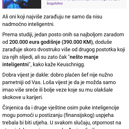
bogatstvo
Ali oni koji najviše zarađuju ne samo da nisu
nadmoćno inteligentni.
Prema studiji, jedan posto onih sa najboljom zaradom
od
200.000 eura godišnje (390.000 KM)
, doduše
zarađuje skoro dvostruko više od drugog postotka koji
iza njih slijedi, ali su zato čak "
nešto manje
inteligentni
", kako kaže Keuschnigg.
Dobra vijest je dakle: dobro plaćen šef nije nužno
pametniji od Vas. Loša vijest je da je možda samo
imao više sreće ili bolje veze koje su mu olakšale
skokove u karijeri.
Činjenica da i druge vještine osim puke inteligencije
mogu pomoći u postizanju (finansijskog) uspjeha
trebala bi biti utjeha. U svakom slučaju, otpornost na