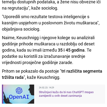
temelju dostupnih podataka, a žene nisu obvezne ići
na regrutaciju", kaže sociolog.
"Uporedili smo rezultate testova inteligencije s
kasnijim uspjehom u poslovnom životu muškaraca",
objašnjava sociolog.
Naime, Keuschnigg i njegove kolege su analizirali
godišnje prihode muškaraca u razdoblju od deset
godina, kada su imali između
35 i 45 godina
. Te
podatke su koristili za izračunavanje srednje
vrijednosti prosječne godišnje zarade.
Pritom se pokazalo da postoje "
tri različita segmenta
tržišta rada
", kaže Keuschnigg.
24.02.23. 14:29
Stručnjaci kažu da bi nas ChatGPT mogao
zamijeniti u ovih deset zanimanja