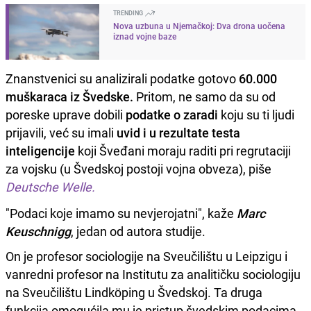
TRENDING
Nova uzbuna u Njemačkoj: Dva drona uočena
iznad vojne baze
Znanstvenici su analizirali podatke gotovo
60.000
muškaraca iz Švedske.
Pritom, ne samo da su od
poreske uprave dobili
podatke o zaradi
koju su ti ljudi
prijavili, već su imali
uvid i u rezultate testa
inteligencije
koji Šveđani moraju raditi pri regrutaciji
za vojsku (u Švedskoj postoji vojna obveza), piše
Deutsche Welle.
"Podaci koje imamo su nevjerojatni", kaže
Marc
Keuschnigg
, jedan od autora studije.
On je profesor sociologije na Sveučilištu u Leipzigu i
vanredni profesor na Institutu za analitičku sociologiju
na Sveučilištu Lindköping u Švedskoj. Ta druga
funkcija omogućila mu je pristup švedskim podacima.