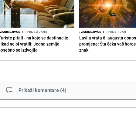
ZANIMLJIVOSTI
I
PRIJE 2 DANA
/
ZANIMLJIVOSTI
I
PRIJE 1 DAN
uriste pitali - na koje se destinacije
Lavlja vrata 8. augusta donos
nikad ne bi vratili: Jedna zemlja
promjene: Šta čeka vaš horo
posebno se izdvojila
znak
Prikaži komentare
(
4
)