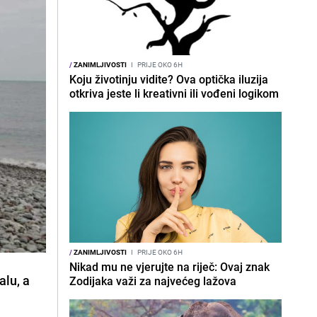
/
ZANIMLJIVOSTI
I
PRIJE OKO 6H
Koju životinju vidite? Ova optička iluzija
otkriva jeste li kreativni ili vođeni logikom
/
ZANIMLJIVOSTI
I
PRIJE OKO 6H
Nikad mu ne vjerujte na riječ: Ovaj znak
alu, a
Zodijaka važi za najvećeg lažova