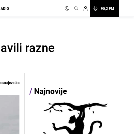
RADIO
90,2 FM
avili razne
osarajevo.ba
/
Najnovije