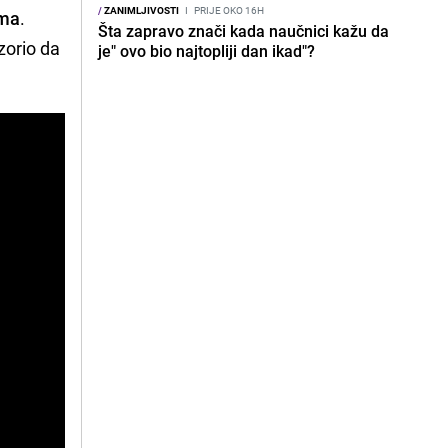
/
ZANIMLJIVOSTI
I
PRIJE OKO 16H
ama
.
Šta zapravo znači kada naučnici kažu da
zorio da
je" ovo bio najtopliji dan ikad"?