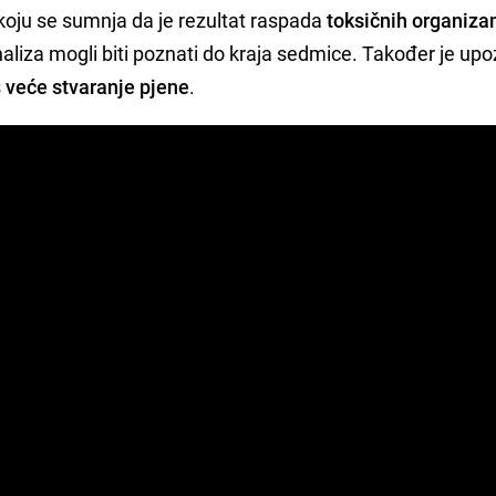
 koju se sumnja da je rezultat raspada
toksičnih organiz
analiza mogli biti poznati do kraja sedmice. Također je upo
š
veće stvaranje pjene
.