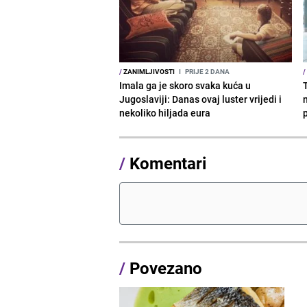
/
ZANIMLJIVOSTI
I
PRIJE 2 DANA
/
Imala ga je skoro svaka kuća u
T
Jugoslaviji: Danas ovaj luster vrijedi i
nekoliko hiljada eura
/
Komentari
/
Povezano