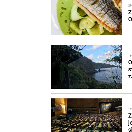
20
Z
O
16
O
s
z
19
Z
j
s