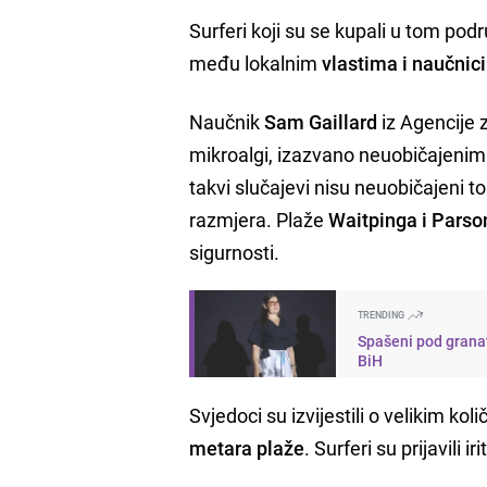
Surferi koji su se kupali u tom podru
među lokalnim
vlastima i naučni
Naučnik
Sam Gaillard
iz Agencije 
mikroalgi, izazvano neuobičajenim
takvi slučajevi nisu neuobičajeni 
razmjera. Plaže
Waitpinga i Parso
sigurnosti.
TRENDING
Spašeni pod granat
BiH
Svjedoci su izvijestili o velikim ko
metara plaže
. Surferi su prijavili 