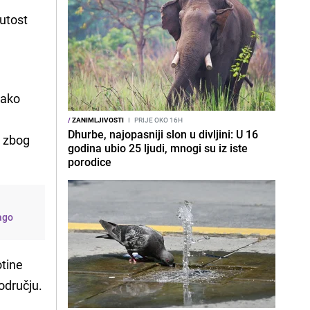
nutost
Iako
/
ZANIMLJIVOSTI
I
PRIJE OKO 16H
Dhurbe, najopasniji slon u divljini: U 16
t zbog
godina ubio 25 ljudi, mnogi su iz iste
porodice
lago
otine
području.