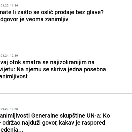
.03.25. 11:36
nate li zašto se oslić prodaje bez glave?
dgovor je veoma zanimljiv
.03.24. 12:30
vaj otok smatra se najizoliranijim na
vijetu: Na njemu se skriva jedna posebna
animljivost
.09.23. 19:25
animljivosti Generalne skupštine UN-a: Ko
e održao najduži govor, kakav je raspored
jedenja...