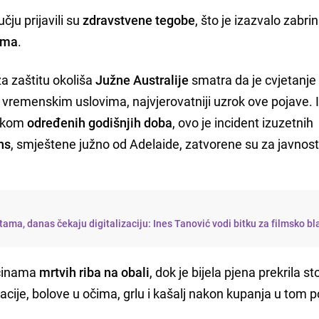
čju prijavili su
zdravstvene tegobe
, što je izazvalo zabri
cima
.
za zaštitu okoliša
Južne Australije
smatra da je cvjetanje
 vremenskim uslovima, najvjerovatniji uzrok ove pojave. 
tokom
određenih godišnjih doba
, ovo je incident izuzetnih
ns
, smještene južno od Adelaide, zatvorene su za javnos
ama, danas čekaju digitalizaciju: Ines Tanović vodi bitku za filmsko b
ličinama
mrtvih riba na obali
, dok je bijela pjena prekrila st
iritacije, bolove u očima, grlu i kašalj nakon kupanja u tom 