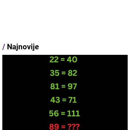
/
Najnovije