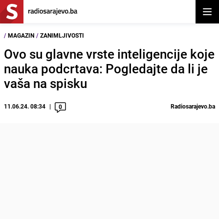
Otvor
/
MAGAZIN
/
ZANIMLJIVOSTI
Ovo su glavne vrste inteligencije koje
nauka podcrtava: Pogledajte da li je
vaša na spisku
11.06.24. 08:34
Radiosarajevo.ba
0