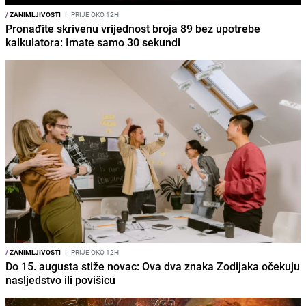
/
ZANIMLJIVOSTI
I
PRIJE OKO 12H
Pronađite skrivenu vrijednost broja 89 bez upotrebe
kalkulatora: Imate samo 30 sekundi
/
ZANIMLJIVOSTI
I
PRIJE OKO 12H
Do 15. augusta stiže novac: Ova dva znaka Zodijaka očekuju
nasljedstvo ili povišicu