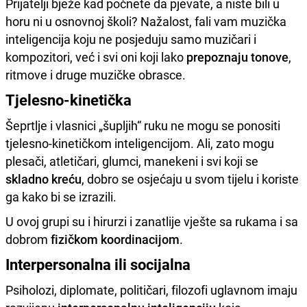
Prijatelji bježe kad počnete da pjevate, a niste bili u
horu ni u osnovnoj školi? Nažalost, fali vam muzička
inteligencija koju ne posjeduju samo muzičari i
kompozitori, već i svi oni koji lako
prepoznaju tonove
,
ritmove i druge muzičke obrasce.
Tjelesno-kinetička
Šeprtlje i vlasnici „šupljih“ ruku ne mogu se ponositi
tjelesno-kinetičkom inteligencijom. Ali, zato mogu
plesači, atletičari, glumci, manekeni i svi koji se
skladno kreću
, dobro se osjećaju u svom tijelu i koriste
ga kako bi se izrazili.
U ovoj grupi su i hirurzi i zanatlije vješte sa rukama i sa
dobrom
fizičkom koordinacijom
.
Interpersonalna ili socijalna
Psiholozi, diplomate, političari, filozofi uglavnom imaju