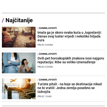
/
Najčitanije
/
ZANIMLJIVOSTI
Imala ga je skoro svaka kuća u Jugoslaviji:
Danas ovaj luster vrijedi i nekoliko hiljada
eura
PRIJE 2 DANA
/
ZANIMLJIVOSTI
Ovih pet horoskopskih znakova nosi najgoru
reputaciju: Ribe su veliko iznenađenje
PRIJE 2 DANA
/
ZANIMLJIVOSTI
Turiste pitali - na koje se destinacije nikad
ne bi vratili: Jedna zemlja posebno se
izdvojila
PRIJE 1 DAN