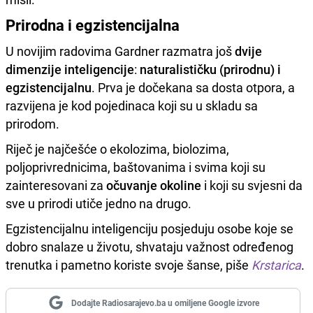
Prirodna i egzistencijalna
U novijim radovima Gardner razmatra još
dvije
dimenzije inteligencije
:
naturalističku (prirodnu) i
egzistencijalnu
. Prva je dočekana sa dosta otpora, a
razvijena je kod pojedinaca koji su u skladu sa
prirodom.
Riječ je najčešće o ekolozima, biolozima,
poljoprivrednicima, baštovanima i svima koji su
zainteresovani za
očuvanje okoline
i koji su svjesni da
sve u prirodi utiče jedno na drugo.
Egzistencijalnu inteligenciju posjeduju osobe koje se
dobro snalaze u životu, shvataju važnost određenog
trenutka i pametno koriste svoje šanse, piše
Krstarica
.
Dodajte Radiosarajevo.ba u omiljene Google izvore