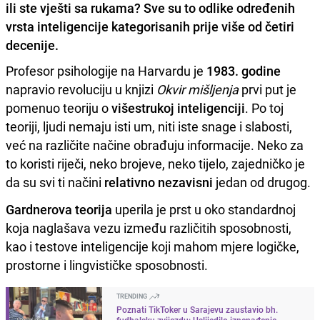
ili ste vješti sa rukama? Sve su to odlike određenih
vrsta inteligencije kategorisanih prije više od četiri
decenije.
Profesor psihologije na Harvardu je
1983. godine
napravio revoluciju u knjizi
Okvir mišljenja
prvi put je
pomenuo teoriju o
višestrukoj inteligenciji
. Po toj
teoriji, ljudi nemaju isti um, niti iste snage i slabosti,
već na različite načine obrađuju informacije. Neko za
to koristi riječi, neko brojeve, neko tijelo, zajedničko je
da su svi ti načini
relativno nezavisni
jedan od drugog.
Gardnerova teorija
uperila je prst u oko standardnoj
koja naglašava vezu između različitih sposobnosti,
kao i testove inteligencije koji mahom mjere logičke,
prostorne i lingvističke sposobnosti.
TRENDING
Poznati TikToker u Sarajevu zaustavio bh.
fudbalsku zvijezdu: Uslijedilo iznenađenje