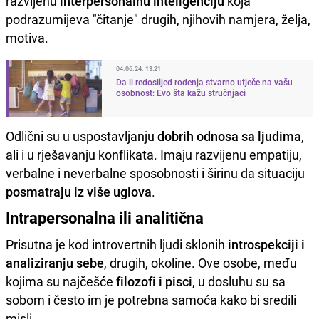
razvijenu
interpersonalnu inteligenciju
koja
podrazumijeva "čitanje" drugih, njihovih namjera, želja,
motiva.
04.06.24. 13:21
Da li redoslijed rođenja stvarno utječe na vašu
osobnost: Evo šta kažu stručnjaci
Odlični su u uspostavljanju
dobrih odnosa sa ljudima
,
ali i u rješavanju konflikata. Imaju razvijenu empatiju,
verbalne i neverbalne sposobnosti i širinu da situaciju
posmatraju iz više uglova
.
Intrapersonalna ili analitična
Prisutna je kod introvertnih ljudi sklonih
introspekciji i
analiziranju sebe
, drugih, okoline. Ove osobe, među
kojima su najčešće
filozofi i pisci
, u dosluhu su sa
sobom i često im je potrebna samoća kako bi sredili
misli.