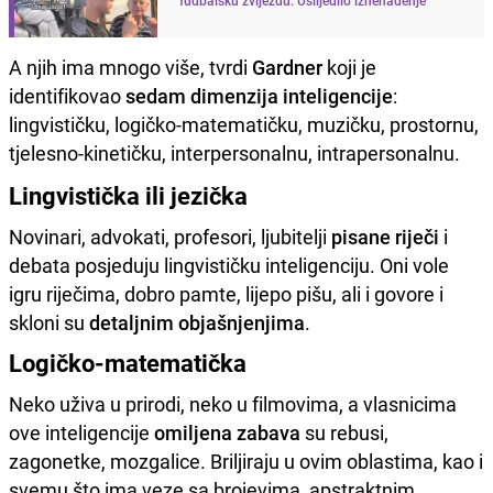
A njih ima mnogo više, tvrdi
Gardner
koji je
identifikovao
sedam dimenzija inteligencije
:
lingvističku, logičko-matematičku, muzičku, prostornu,
tjelesno-kinetičku, interpersonalnu, intrapersonalnu.
Lingvistička ili jezička
Novinari, advokati, profesori, ljubitelji
pisane riječi
i
debata posjeduju lingvističku inteligenciju. Oni vole
igru riječima, dobro pamte, lijepo pišu, ali i govore i
skloni su
detaljnim objašnjenjima
.
Logičko-matematička
Neko uživa u prirodi, neko u filmovima, a vlasnicima
ove inteligencije
omiljena zabava
su rebusi,
zagonetke, mozgalice. Briljiraju u ovim oblastima, kao i
svemu što ima veze sa brojevima, apstraktnim