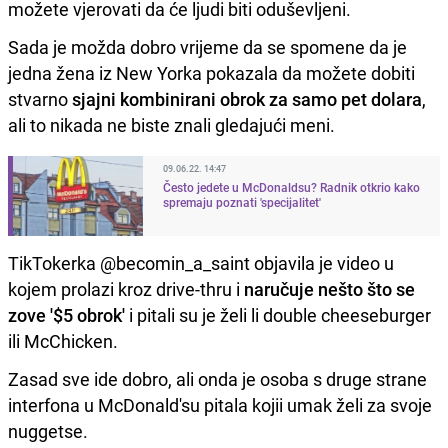
možete vjerovati da će ljudi biti oduševljeni.
Sada je možda dobro vrijeme da se spomene da je
jedna žena iz New Yorka pokazala da možete dobiti
stvarno
sjajni kombinirani obrok za samo pet dolara
,
ali to nikada ne biste znali gledajući meni.
09.06.22. 14:47
Često jedete u McDonaldsu? Radnik otkrio kako
spremaju poznati 'specijalitet'
TikTokerka @becomin_a_saint objavila je video u
kojem prolazi kroz drive-thru i
naručuje nešto što se
zove '$5 obrok'
i pitali su je želi li double cheeseburger
ili McChicken.
Zasad sve ide dobro, ali onda je osoba s druge strane
interfona u McDonald'su pitala kojii umak želi za svoje
nuggetse.