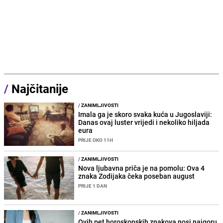
/
Najčitanije
/
ZANIMLJIVOSTI
Imala ga je skoro svaka kuća u Jugoslaviji:
Danas ovaj luster vrijedi i nekoliko hiljada
eura
PRIJE OKO 11H
/
ZANIMLJIVOSTI
Nova ljubavna priča je na pomolu: Ova 4
znaka Zodijaka čeka poseban august
PRIJE 1 DAN
/
ZANIMLJIVOSTI
Ovih pet horoskopskih znakova nosi najgoru