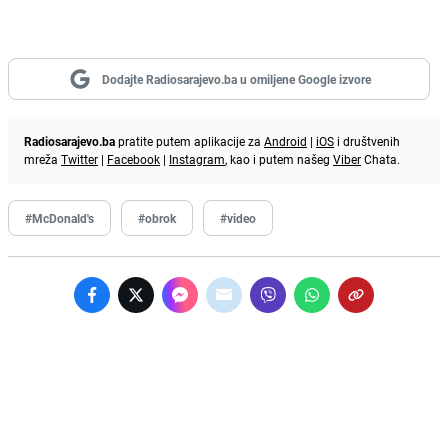
Dodajte Radiosarajevo.ba u omiljene Google izvore
Radiosarajevo.ba
pratite putem aplikacije za
Android
|
iOS
i društvenih
mreža
Twitter
|
Facebook
|
Instagram
, kao i putem našeg
Viber
Chata.
#McDonald's
#obrok
#video