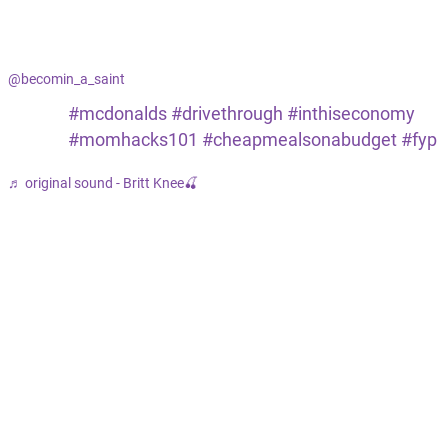
@becomin_a_saint
#mcdonalds
#drivethrough
#inthiseconomy
#momhacks101
#cheapmealsonabudget
#fyp
♬ original sound - Britt Knee🍒