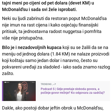
tajni meni po cijeni od pet dolara (devet KM) u
McDonald'su i sada svi žele isprobati.
Neki su ljudi zabrinuti da restoran poput McDonald'sa
nije imun na rast cijena i kako osjećaju finansijski
pritisak, ta jednostavna radost nuggetsa i pomfrita
više nije pristupačna.
Bilo je i nezadovoljnih kupaca
koji su se žalili da se na
meniju od jednog dolara (1.84 KM) ne nalaze proizvodi
koji koštaju samo jedan dolar i naravno, često su
pokvareni uređaji za sladoled - iako sada znamo razlog
zašto.
TRENDING
Podcast S | Gdje prestaje sloboda govora, a
počinje govor mržnje? Ko odgovara za sadržaj?
Dakle, ako postoji dobar jeftin obrok u McDonald'su,