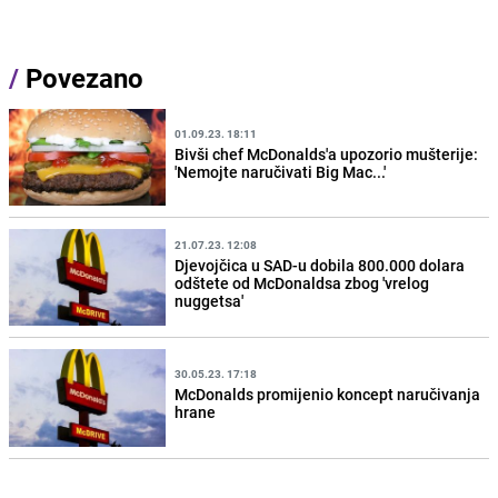
/
Povezano
01.09.23. 18:11
Bivši chef McDonalds'a upozorio mušterije:
'Nemojte naručivati Big Mac...'
21.07.23. 12:08
Djevojčica u SAD-u dobila 800.000 dolara
odštete od McDonaldsa zbog 'vrelog
nuggetsa'
30.05.23. 17:18
McDonalds promijenio koncept naručivanja
hrane