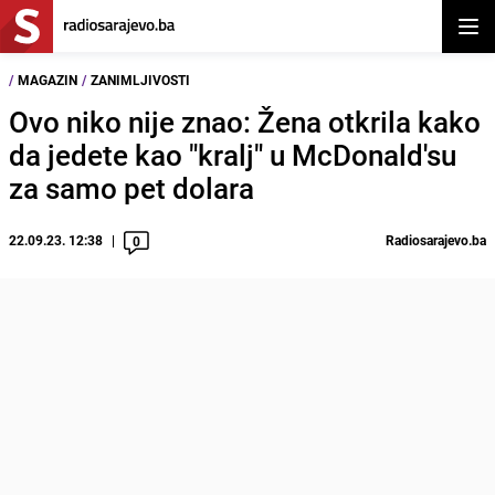
Otvor
/
MAGAZIN
/
ZANIMLJIVOSTI
Ovo niko nije znao: Žena otkrila kako
da jedete kao "kralj" u McDonald'su
za samo pet dolara
22.09.23. 12:38
Radiosarajevo.ba
0