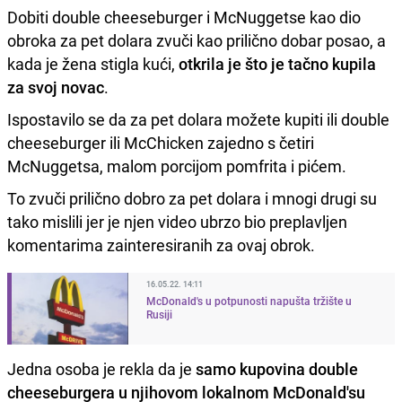
Dobiti double cheeseburger i McNuggetse kao dio
obroka za pet dolara zvuči kao prilično dobar posao, a
kada je žena stigla kući,
otkrila je što je tačno kupila
za svoj novac
.
Ispostavilo se da za pet dolara možete kupiti ili double
cheeseburger ili McChicken zajedno s četiri
McNuggetsa, malom porcijom pomfrita i pićem.
To zvuči prilično dobro za pet dolara i mnogi drugi su
tako mislili jer je njen video ubrzo bio preplavljen
komentarima zainteresiranih za ovaj obrok.
16.05.22. 14:11
McDonald's u potpunosti napušta tržište u
Rusiji
Jedna osoba je rekla da je
samo kupovina double
cheeseburgera u njihovom lokalnom McDonald'su