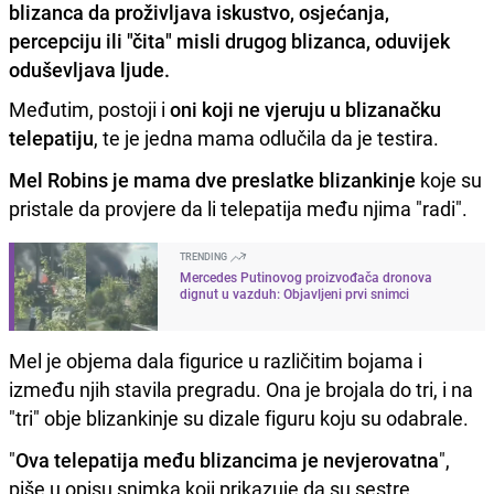
blizanca da proživljava iskustvo, osjećanja,
percepciju ili "čita" misli drugog blizanca, oduvijek
oduševljava ljude.
Međutim, postoji i
oni koji ne vjeruju u blizanačku
telepatiju
, te je jedna mama odlučila da je testira.
Mel Robins je mama dve preslatke blizankinje
koje su
pristale da provjere da li telepatija među njima "radi".
TRENDING
Mercedes Putinovog proizvođača dronova
dignut u vazduh: Objavljeni prvi snimci
Mel je objema dala figurice u različitim bojama i
između njih stavila pregradu. Ona je brojala do tri, i na
"tri" obje blizankinje su dizale figuru koju su odabrale.
"
Ova telepatija među blizancima je nevjerovatna
",
piše u opisu snimka koji prikazuje da su sestre