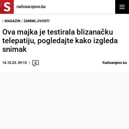
Otvor
/
MAGAZIN
/
ZANIMLJIVOSTI
Ova majka je testirala blizanačku
telepatiju, pogledajte kako izgleda
snimak
16.10.23. 09:15
Radisarajevo.ba
0