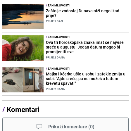
/
ZANIMLJIVOSTI
Zašto je vodostaj Dunava niži nego ikad
prije?
PRIJE 1 DAN
/
ZANIMLJIVOSTI
Ova tri horoskopska znaka imat će najviše
sreće u augustu: Jedan datum mogao bi
promijeniti sve
PRIJE 2 DANA
/
ZANIMLJIVOSTI
Majka i kćerka ušle u sobu i zatekle zmiju u
sobi: "Ajde srećo, pa ne možeš u tuđem
krevetu spavati"
PRIJE 2 DANA
/
Komentari
Prikaži komentare
(
0
)