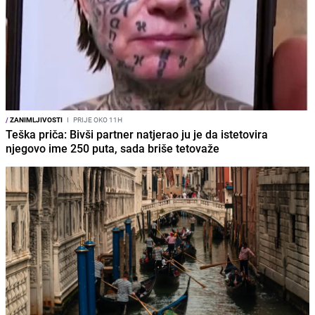
/
ZANIMLJIVOSTI
I
PRIJE OKO 11H
Teška priča: Bivši partner natjerao ju je da istetovira
njegovo ime 250 puta, sada briše tetovaže