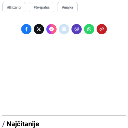
#Blizanci
#telepatija
#majka
/
Najčitanije