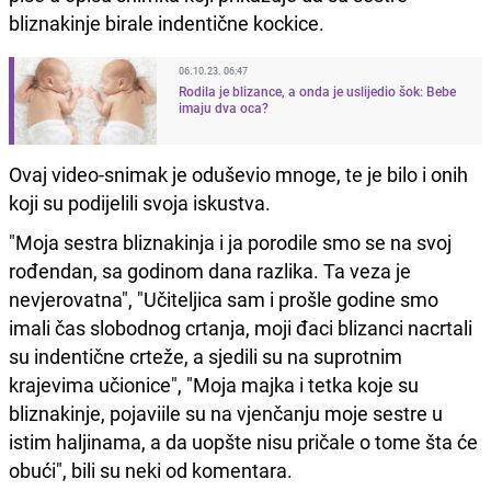
bliznakinje birale indentične kockice.
06.10.23. 06:47
Rodila je blizance, a onda je uslijedio šok: Bebe
imaju dva oca?
Ovaj video-snimak je oduševio mnoge, te je bilo i onih
koji su podijelili svoja iskustva.
"Moja sestra bliznakinja i ja porodile smo se na svoj
rođendan, sa godinom dana razlika. Ta veza je
nevjerovatna", "Učiteljica sam i prošle godine smo
imali čas slobodnog crtanja, moji đaci blizanci nacrtali
su indentične crteže, a sjedili su na suprotnim
krajevima učionice", "Moja majka i tetka koje su
bliznakinje, pojaviile su na vjenčanju moje sestre u
istim haljinama, a da uopšte nisu pričale o tome šta će
obući", bili su neki od komentara.