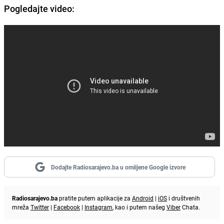
Pogledajte video:
Dodajte Radiosarajevo.ba u omiljene Google izvore
Radiosarajevo.ba
pratite putem aplikacije za
Android
|
iOS
i društvenih
mreža
Twitter
|
Facebook
|
Instagram
, kao i putem našeg
Viber
Chata.