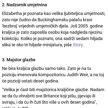
2. Nadzornik umjetnina
Elizabetha je poznata kao velika ljubiteljica umjetnosti,
zato nije čudno da Buckinghamsku palaču krasi
'bezbroj' vrijednih umjetničkih djela. Još 2005. godine
kraljica je zato zaposlila osobu koja nadgleda njezinu
kolekciju. Koliko je poznato, ona sadrži sedam hiljada
slika te oko tri hiljade minijatura, piše
Story
.
3. Majstor glazbe
Ne bira kraljica glazbu samo tako. Zato je na tu
poziciju imenovala kompozitoricu Judith Weir, a na toj
će poziciji ostati deset godina.
"Velika je čast biti majstorica kraljičine glazbe. Nadam
se da ću ohrabriti sve Britance koji pišu, pjevaju ili
sviraju, i da ću ih čuti što više u ovih deset godina",