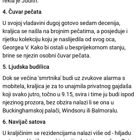
rekla je Judith.
4. Čuvar pečata
U svojoj vladavini dugoj gotovo sedam decenija,
kraljica se našla na brojnim pečatima, a posjeduje i
rijetku kolekciju koju je naslijedila od svog oca,
Georgea V. Kako bi ostali u besprijekornom stanju,
brine se njezin osobni čuvar pečata.
5. Ljudska budilica
Dok se većina 'smrtnika' budi uz zvukove alarma s
mobitela, kraljica je za to unajmila privatnog gajdaša
koji svako jutro, točno u 9.15, svira i time ju budi ispod
njezinog prozora, bez obzira nalazi li se ona u
Buckinghamskoj palači, Windsoru ili Balmoralu.
6. Navijač satova
U kraljičinim se rezidencijama nalazi više od - hiljadu