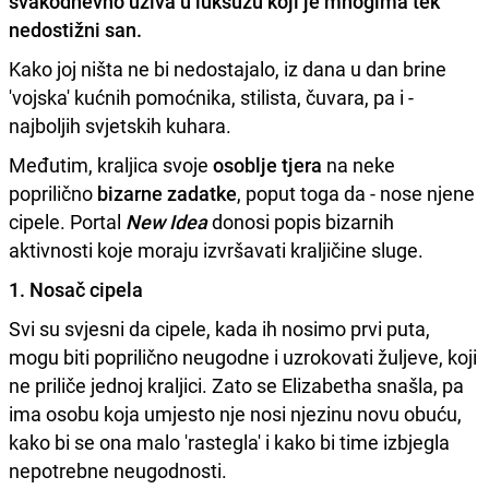
svakodnevno uživa u luksuzu koji je mnogima tek
nedostižni san.
Kako joj ništa ne bi nedostajalo, iz dana u dan brine
'vojska' kućnih pomoćnika, stilista, čuvara, pa i -
najboljih svjetskih kuhara.
Međutim, kraljica svoje
osoblje tjera
na neke
poprilično
bizarne zadatke
, poput toga da - nose njene
cipele. Portal
New Idea
donosi popis bizarnih
aktivnosti koje moraju izvršavati kraljičine sluge.
1. Nosač cipela
Svi su svjesni da cipele, kada ih nosimo prvi puta,
mogu biti poprilično neugodne i uzrokovati žuljeve, koji
ne priliče jednoj kraljici. Zato se Elizabetha snašla, pa
ima osobu koja umjesto nje nosi njezinu novu obuću,
kako bi se ona malo 'rastegla' i kako bi time izbjegla
nepotrebne neugodnosti.