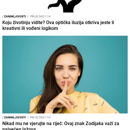
/
ZANIMLJIVOSTI
I
PRIJE OKO 11H
Koju životinju vidite? Ova optička iluzija otkriva jeste li
kreativni ili vođeni logikom
/
ZANIMLJIVOSTI
I
PRIJE OKO 11H
Nikad mu ne vjerujte na riječ: Ovaj znak Zodijaka važi za
najvećeg lažova