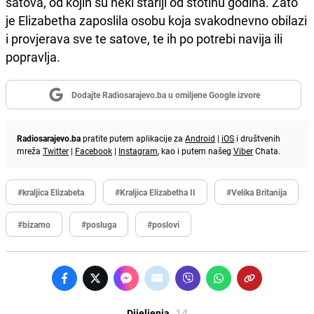
satova, od kojih su neki stariji od stotinu godina. Zato
je Elizabetha zaposlila osobu koja svakodnevno obilazi
i provjerava sve te satove, te ih po potrebi navija ili
popravlja.
Dodajte Radiosarajevo.ba u omiljene Google izvore
Radiosarajevo.ba
pratite putem aplikacije za
Android
|
iOS
i društvenih
mreža
Twitter
|
Facebook
|
Instagram
, kao i putem našeg
Viber
Chata.
#kraljica Elizabeta
#Kraljica Elizabetha II
#Velika Britanija
#bizarno
#posluga
#poslovi
14
Dijeljenja