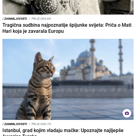
/
ZANIMLJIVOSTI
I
PRIJE OKO 6H
Tragična sudbina najpoznatije špijunke svijeta: Priča o Mati
Hari koja je zavarala Europu
/
ZANIMLJIVOSTI
I
PRIJE OKO 7H
Istanbul, grad kojim vladaju mačke: Upoznajte najljepše