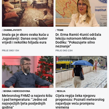
/
ZANIMLJIVOSTI
/
TEME
Imala ga je skoro svaka kuća u
Dr. Erma Ramić-Kunić održala
Jugoslaviji: Danas ovaj luster
lekciju notornom Miloradu
vrijedi i nekoliko hiljada eura
Dodiku: "Pokazujete silno
neznanje"
PRIJE OKO 15H
PRIJE OKO 23H
/
BOSNA I HERCEGOVINA
/
REGIJA
Meteorolog FHMZ-a najavio kišu
Cijela regija čeka njegovu
i pad temperatura: "Jedno od
progonozu: Poznati meteorolog
najsvježijih ljeta posljednjih
najavljuje veću promjenu
godina"
vremena