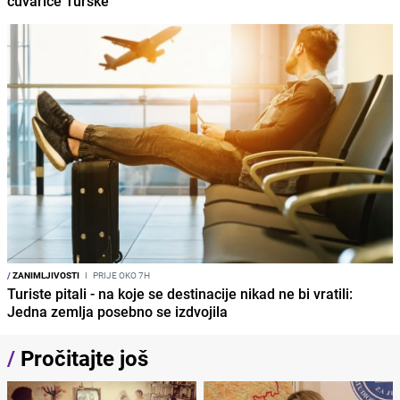
čuvarice Turske
/
ZANIMLJIVOSTI
I
PRIJE OKO 7H
Turiste pitali - na koje se destinacije nikad ne bi vratili:
Jedna zemlja posebno se izdvojila
/
Pročitajte još