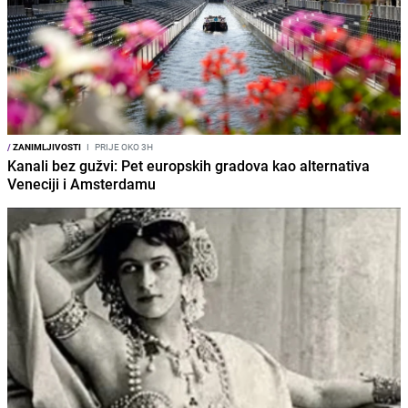
/
ZANIMLJIVOSTI
I
PRIJE OKO 3H
Kanali bez gužvi: Pet europskih gradova kao alternativa
Veneciji i Amsterdamu