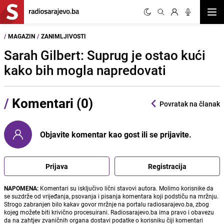
Otvor
/
MAGAZIN
/
ZANIMLJIVOSTI
Sarah Gilbert: Suprug je ostao kući
kako bih mogla napredovati
/
Komentari (0)
Povratak na članak
Objavite komentar kao gost ili se prijavite.
Prijava
Registracija
NAPOMENA:
Komentari su isključivo lični stavovi autora. Molimo korisnike da
se suzdrže od vrijeđanja, psovanja i pisanja komentara koji podstiču na mržnju.
Strogo zabranjen bilo kakav govor mržnje na portalu radiosarajevo.ba, zbog
kojeg možete biti krivično procesuirani. Radiosarajevo.ba ima pravo i obavezu
da na zahtjev zvaničnih organa dostavi podatke o korisniku čiji komentari