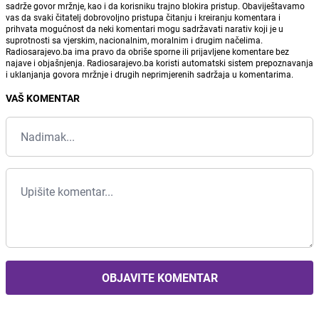
sadrže govor mržnje, kao i da korisniku trajno blokira pristup. Obaviještavamo
vas da svaki čitatelj dobrovoljno pristupa čitanju i kreiranju komentara i
prihvata mogućnost da neki komentari mogu sadržavati narativ koji je u
suprotnosti sa vjerskim, nacionalnim, moralnim i drugim načelima.
Radiosarajevo.ba ima pravo da obriše sporne ili prijavljene komentare bez
najave i objašnjenja. Radiosarajevo.ba koristi automatski sistem prepoznavanja
i uklanjanja govora mržnje i drugih neprimjerenih sadržaja u komentarima.
VAŠ KOMENTAR
OBJAVITE KOMENTAR