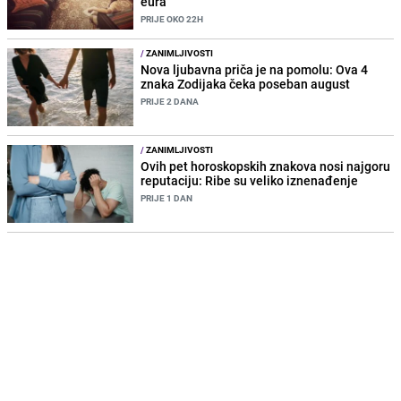
eura
PRIJE OKO 22H
/
ZANIMLJIVOSTI
Nova ljubavna priča je na pomolu: Ova 4
znaka Zodijaka čeka poseban august
PRIJE 2 DANA
/
ZANIMLJIVOSTI
Ovih pet horoskopskih znakova nosi najgoru
reputaciju: Ribe su veliko iznenađenje
PRIJE 1 DAN