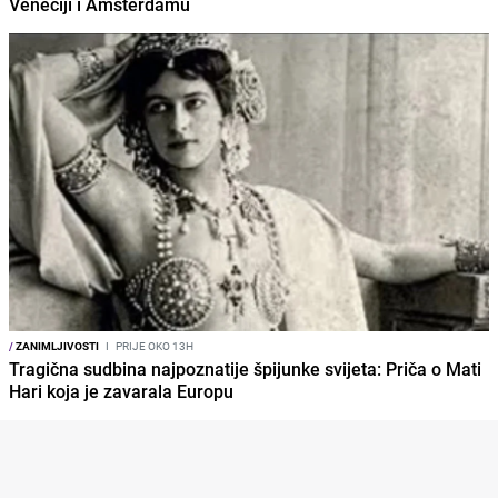
Veneciji i Amsterdamu
/
ZANIMLJIVOSTI
I
PRIJE OKO 13H
Tragična sudbina najpoznatije špijunke svijeta: Priča o Mati
Hari koja je zavarala Europu