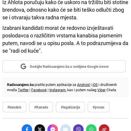
Iz Ahlota poručuju kako će uskoro na tržištu biti stotine
brendova, odnosno kako će se biti teško odlučti zbog
se i otvaraju takva radna mjesta.
Izabrani kandidati morat će redovno izvještavati
poslodavca o različitim vrstama kanabisa pismenim
putem, navodi se u opisu posla. A to podrazumijeva da
se "radi od kuće".
Dodajte Radiosarajevo.ba u omiljene Google izvore
Radiosarajevo.ba
pratite putem aplikacije za
Android
|
iOS
i društvenih
mreža
Twitter
|
Facebook
|
Instagram
, kao i putem našeg
Viber
Chata.
#kanabis
#Kanada
#legalizacija
#posao