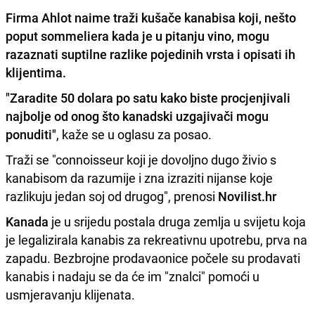
Firma
Ahlot
naime traži kušače kanabisa koji, nešto
poput sommeliera kada je u pitanju vino, mogu
razaznati suptilne razlike pojedinih vrsta i opisati ih
klijentima.
"Zaradite 50 dolara po satu kako biste procjenjivali
najbolje od onog što kanadski uzgajivači mogu
ponuditi"
, kaže se u oglasu za posao.
Traži se "connoisseur koji je dovoljno dugo živio s
kanabisom da razumije i zna izraziti nijanse koje
razlikuju jedan soj od drugog", prenosi
Novilist.hr
Kanada
je u srijedu postala druga zemlja u svijetu koja
je legalizirala kanabis za rekreativnu upotrebu, prva na
zapadu. Bezbrojne prodavaonice počele su prodavati
kanabis i nadaju se da će im "znalci" pomoći u
usmjeravanju klijenata.