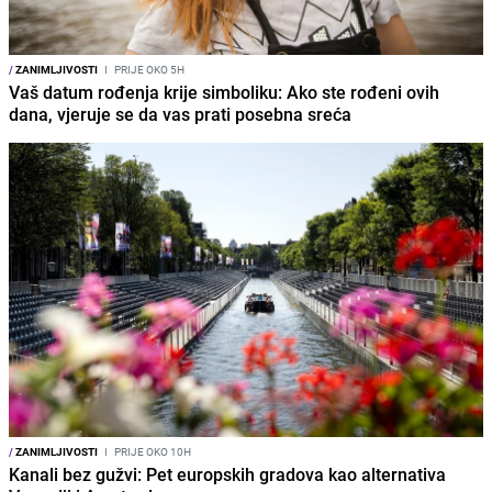
/
ZANIMLJIVOSTI
I
PRIJE OKO 5H
Vaš datum rođenja krije simboliku: Ako ste rođeni ovih
dana, vjeruje se da vas prati posebna sreća
/
ZANIMLJIVOSTI
I
PRIJE OKO 10H
Kanali bez gužvi: Pet europskih gradova kao alternativa