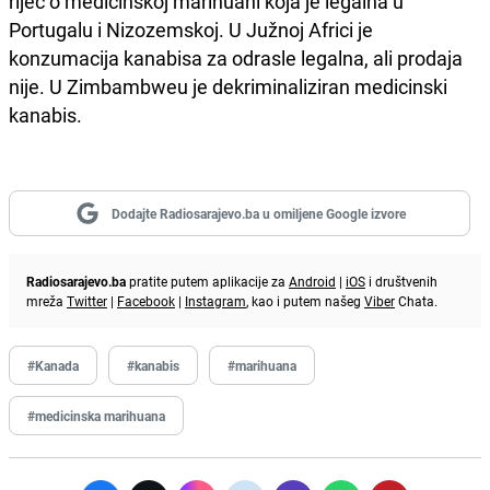
riječ o medicinskoj marihuani koja je legalna u
Portugalu i Nizozemskoj. U Južnoj Africi je
konzumacija kanabisa za odrasle legalna, ali prodaja
nije. U Zimbambweu je dekriminaliziran medicinski
kanabis.
Dodajte Radiosarajevo.ba u omiljene Google izvore
Radiosarajevo.ba
pratite putem aplikacije za
Android
|
iOS
i društvenih
mreža
Twitter
|
Facebook
|
Instagram
, kao i putem našeg
Viber
Chata.
#Kanada
#kanabis
#marihuana
#medicinska marihuana