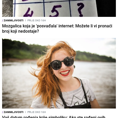
/
ZANIMLJIVOSTI
I
PRIJE OKO 16H
Mozgalica koja je 'posvađala' internet: Možete li vi pronaći
broj koji nedostaje?
/
ZANIMLJIVOSTI
I
PRIJE OKO 16H
Vaš datum rođenja krije simboliku: Ako ste rođeni ovih