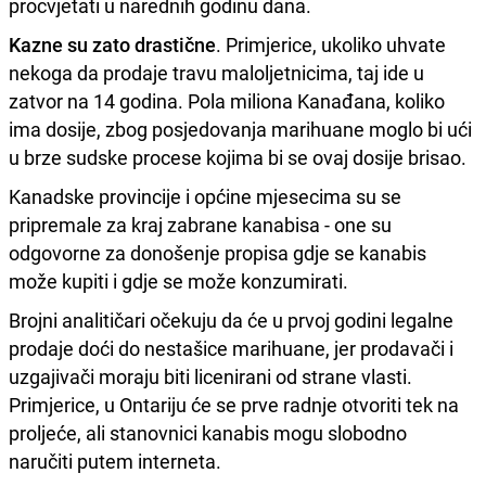
procvjetati u narednih godinu dana.
Kazne su zato drastične
. Primjerice, ukoliko uhvate
nekoga da prodaje travu maloljetnicima, taj ide u
zatvor na 14 godina. Pola miliona Kanađana, koliko
ima dosije, zbog posjedovanja marihuane moglo bi ući
u brze sudske procese kojima bi se ovaj dosije brisao.
Kanadske provincije i općine mjesecima su se
pripremale za kraj zabrane kanabisa - one su
odgovorne za donošenje propisa gdje se kanabis
može kupiti i gdje se može konzumirati.
Brojni analitičari očekuju da će u prvoj godini legalne
prodaje doći do nestašice marihuane, jer prodavači i
uzgajivači moraju biti licenirani od strane vlasti.
Primjerice, u Ontariju će se prve radnje otvoriti tek na
proljeće, ali stanovnici kanabis mogu slobodno
naručiti putem interneta.