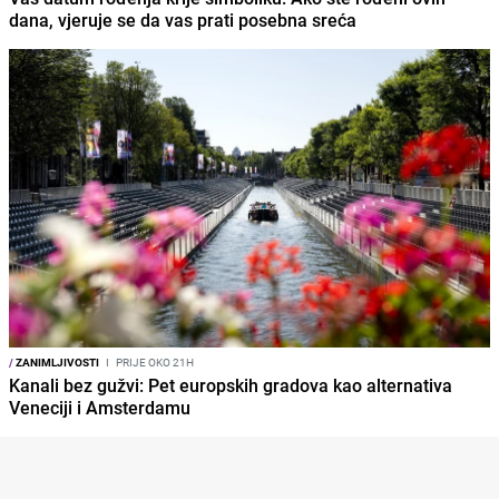
dana, vjeruje se da vas prati posebna sreća
/
ZANIMLJIVOSTI
I
PRIJE OKO 21H
Kanali bez gužvi: Pet europskih gradova kao alternativa
Veneciji i Amsterdamu