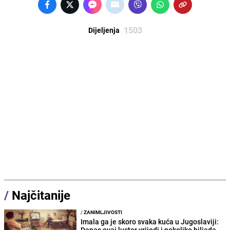
1503
Dijeljenja
/
Najčitanije
/
ZANIMLJIVOSTI
Imala ga je skoro svaka kuća u Jugoslaviji:
Danas ovaj luster vrijedi i nekoliko hiljada