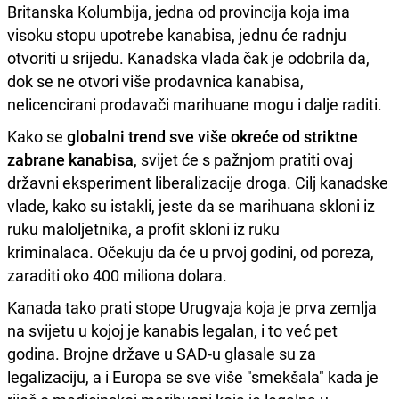
Britanska Kolumbija, jedna od provincija koja ima
visoku stopu upotrebe kanabisa, jednu će radnju
otvoriti u srijedu. Kanadska vlada čak je odobrila da,
dok se ne otvori više prodavnica kanabisa,
nelicencirani prodavači marihuane mogu i dalje raditi.
Kako se
globalni trend sve više okreće od striktne
zabrane kanabisa
, svijet će s pažnjom pratiti ovaj
državni eksperiment liberalizacije droga. Cilj kanadske
vlade, kako su istakli, jeste da se marihuana skloni iz
ruku maloljetnika, a profit skloni iz ruku
kriminalaca. Očekuju da će u prvoj godini, od poreza,
zaraditi oko 400 miliona dolara.
Kanada tako prati stope Urugvaja koja je prva zemlja
na svijetu u kojoj je kanabis legalan, i to već pet
godina. Brojne države u SAD-u glasale su za
legalizaciju, a i Europa se sve više "smekšala" kada je