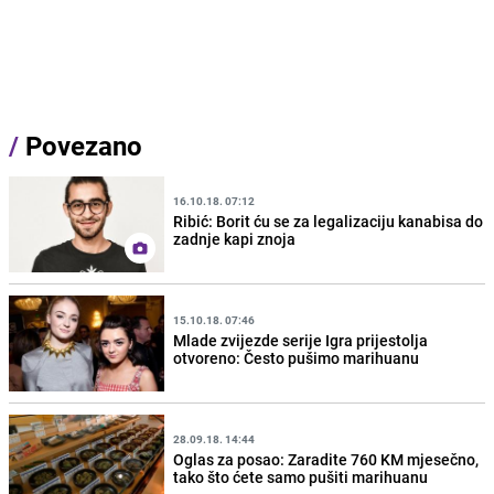
/
Povezano
16.10.18. 07:12
Ribić: Borit ću se za legalizaciju kanabisa do
zadnje kapi znoja
15.10.18. 07:46
Mlade zvijezde serije Igra prijestolja
otvoreno: Često pušimo marihuanu
28.09.18. 14:44
Oglas za posao: Zaradite 760 KM mjesečno,
tako što ćete samo pušiti marihuanu