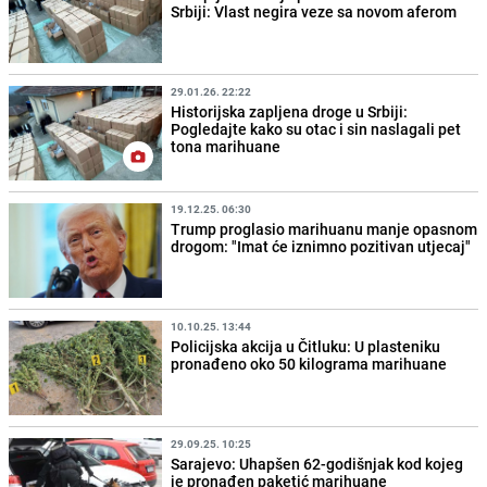
Srbiji: Vlast negira veze sa novom aferom
29.01.26. 22:22
Historijska zapljena droge u Srbiji:
Pogledajte kako su otac i sin naslagali pet
tona marihuane
19.12.25. 06:30
Trump proglasio marihuanu manje opasnom
drogom: "Imat će iznimno pozitivan utjecaj"
10.10.25. 13:44
Policijska akcija u Čitluku: U plasteniku
pronađeno oko 50 kilograma marihuane
29.09.25. 10:25
Sarajevo: Uhapšen 62-godišnjak kod kojeg
je pronađen paketić marihuane