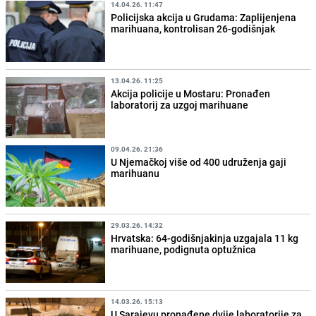
14.04.26. 11:47
Policijska akcija u Grudama: Zaplijenjena
marihuana, kontrolisan 26-godišnjak
13.04.26. 11:25
Akcija policije u Mostaru: Pronađen
laboratorij za uzgoj marihuane
09.04.26. 21:36
U Njemačkoj više od 400 udruženja gaji
marihuanu
29.03.26. 14:32
Hrvatska: 64-godišnjakinja uzgajala 11 kg
marihuane, podignuta optužnica
14.03.26. 15:13
U Sarajevu pronađene dvije laboratorije za