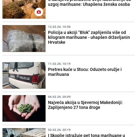
uzgoj marihuane: Uhapšena ženska osoba
12.02.26. 10:56
Policija u akciji "Blok" zaplijenila više od
kilogram marihuane - uhapšen državljanin
Hrvatske
11.02.26. 10:19
Pretres kuće u Stocu: Oduzeto oružje i
marihuana
06.02.26. 20:09
Najveća akcija u Sjevernoj Makedoniji:
Zaplijenjeno 27 tona droge
02.02.26. 20:19
I Skoplje istražuje pet tona marihuane u