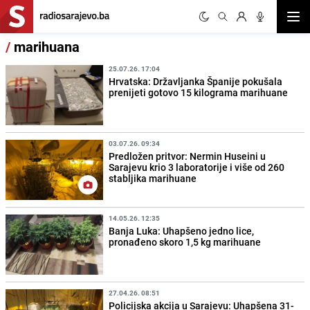
Otvor
/
marihuana
25.07.26. 17:04
Hrvatska: Državljanka Španije pokušala
prenijeti gotovo 15 kilograma marihuane
03.07.26. 09:34
Predložen pritvor: Nermin Huseini u
Sarajevu krio 3 laboratorije i više od 260
stabljika marihuane
14.05.26. 12:35
Banja Luka: Uhapšeno jedno lice,
pronađeno skoro 1,5 kg marihuane
27.04.26. 08:51
Policijska akcija u Sarajevu: Uhapšena 31-