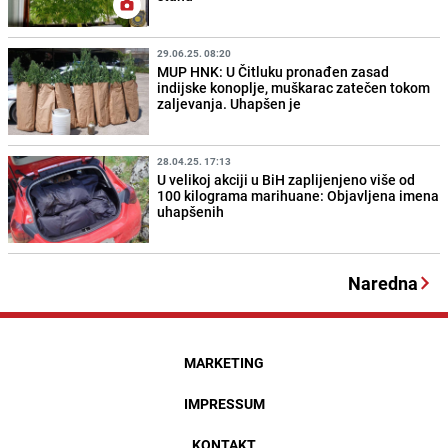
29.06.25. 08:20
MUP HNK: U Čitluku pronađen zasad
indijske konoplje, muškarac zatečen tokom
zaljevanja. Uhapšen je
28.04.25. 17:13
U velikoj akciji u BiH zaplijenjeno više od
100 kilograma marihuane: Objavljena imena
uhapšenih
Naredna
MARKETING
IMPRESSUM
KONTAKT