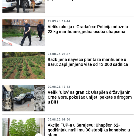
19.09.25. 14:44
Velika akcija u Gradačcu: Policija oduzela
23 kg marihuane, jedna osoba uhapšena
24.08.25. 21:37
Razbijena najveća plantaža marihuane u
Baru: Zaplijenjeno više od 13.000 sadnica
20.08.25. 13:43
Veliki 'ulov' na granici: Uhapšen državljanin
Crne Gore, pokušao unijeti pakete s drogom
u BiH
05.08.25. 09:50
Akcija FUP-a u Sarajevu: Uhapšen 62-
godišnjak, našli mu 30 stabljika kanabisa u
stanu