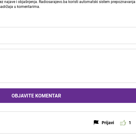
bez najave i objašnjenja. Radiosarajevo.ba koristi automatski sistem prepoznavanja 
 sadržaja u komentarima.
OBJAVITE KOMENTAR
Prijavi
1