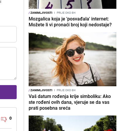
i
/
ZANIMLJIVOSTI
I
PRIJE OKO 8H
Mozgalica koja je 'posvađala' internet:
Možete li vi pronaći broj koji nedostaje?
/
ZANIMLJIVOSTI
I
PRIJE OKO 8H
Vaš datum rođenja krije simboliku: Ako
ste rođeni ovih dana, vjeruje se da vas
prati posebna sreća
0