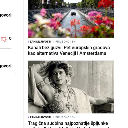
ovori
0
/
ZANIMLJIVOSTI
I
PRIJE OKO 13H
Kanali bez gužvi: Pet europskih gradova
kao alternativa Veneciji i Amsterdamu
ovori
/
ZANIMLJIVOSTI
I
PRIJE OKO 16H
Tragična sudbina najpoznatije špijunke