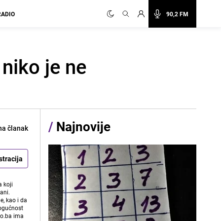
RADIO
90,2 FM
 niko je ne
/
Najnovije
na članak
stracija
 koji
ani.
e, kao i da
mogućnost
vo.ba ima