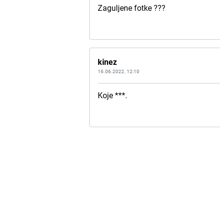
Zaguljene fotke ???
kinez
16.06.2022. 12:10
Koje ***.