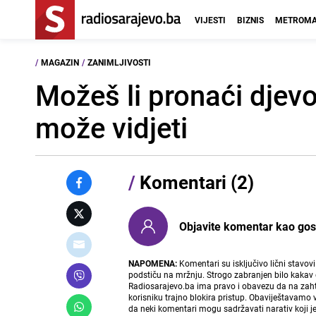
VIJESTI
BIZNIS
METROMA
/
MAGAZIN
/
ZANIMLJIVOSTI
Možeš li pronaći djevo
može vidjeti
/
Komentari (2)
Objavite komentar kao gost i
NAPOMENA:
Komentari su isključivo lični stavov
podstiču na mržnju. Strogo zabranjen bilo kakav 
Radiosarajevo.ba ima pravo i obavezu da na zahtj
korisniku trajno blokira pristup. Obaviještavamo 
da neki komentari mogu sadržavati narativ koji j