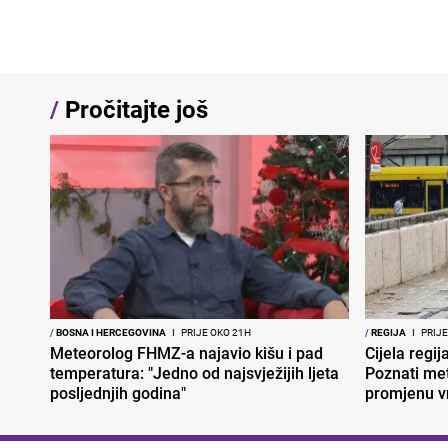
/
Pročitajte još
/
BOSNA I HERCEGOVINA
I
PRIJE OKO 21H
/
REGIJA
I
PRIJE
Meteorolog FHMZ-a najavio kišu i pad
Cijela regi
temperatura: "Jedno od najsvježijih ljeta
Poznati met
posljednjih godina"
promjenu 