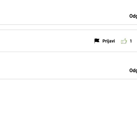
Odg
Prijavi
1
Odg