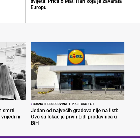
svijeta: Priča o Mati Hari koja je zavarala
Europu
/
BOSNA I HERCEGOVINA
I
PRIJE OKO 14H
 smrti
Jedan od najvećih gradova nije na listi:
vrijedi ni
Ovo su lokacije prvih Lidl prodavnica u
BiH