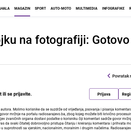
HALA
MAGAZIN
SPORT
AUTO-MOTO
MULTIMEDIA
INFOGRAFIKE
jku na fotografiji: Gotovo
Povratak 
li se prijavite.
Prijava
Regi
i autora. Molimo korisnike da se suzdrže od vrijeđanja, psovanja i pisanja komentara
govor mržnje na portalu radiosarajevo.ba, zbog kojeg možete biti krivično procesuir
ev zvaničnih organa dostavi podatke o korisniku čiji komentari sadrže govor mržnj
vas da svaki čitatelj dobrovoljno pristupa čitanju i kreiranju komentara i prihvata 
e u suprotnosti sa vjerskim, nacionalnim, moralnim i drugim načelima. Radiosaraje