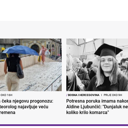
 OKO 16H
/
BOSNA I HERCEGOVINA
I
PRIJE OKO 9H
ja čeka njegovu progonozu:
Potresna poruka imama nakon
eorolog najavljuje veću
Aldine Ljubunčić: "Dunjaluk ne 
vremena
koliko krilo komarca"