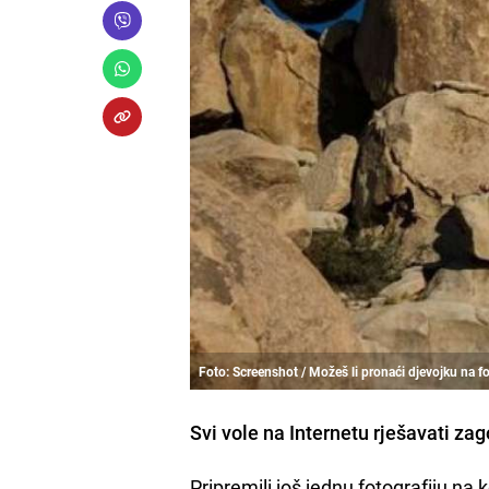
Foto: Screenshot / Možeš li pronaći djevojku na fo
Svi vole na Internetu rješavati za
Pripremili još jednu fotografiju na 