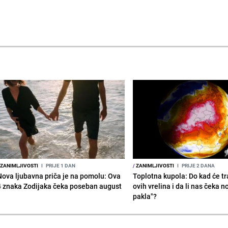
ZANIMLJIVOSTI
I
PRIJE 1 DAN
/
ZANIMLJIVOSTI
I
PRIJE 2 DANA
Nova ljubavna priča je na pomolu: Ova
Toplotna kupola: Do kad će tra
4 znaka Zodijaka čeka poseban august
ovih vrelina i da li nas čeka n
pakla"?