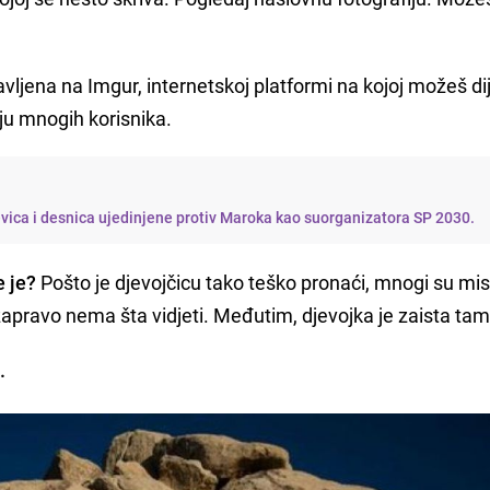
avljena na Imgur, internetskoj platformi na kojoj možeš dije
nju mnogih korisnika.
evica i desnica ujedinjene protiv Maroka kao suorganizatora SP 2030.
e je?
Pošto je djevojčicu tako teško pronaći, mnogi su misli
i zapravo nema šta vidjeti. Međutim, djevojka je zaista tam
.