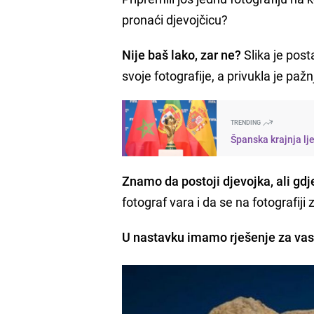
pronaći djevojčicu?
Nije baš lako, zar ne?
Slika je post
svoje fotografije, a privukla je paž
TRENDING
Španska krajnja lj
Znamo da postoji djevojka, ali gdj
fotograf vara i da se na fotografij
U nastavku imamo rješenje za vas