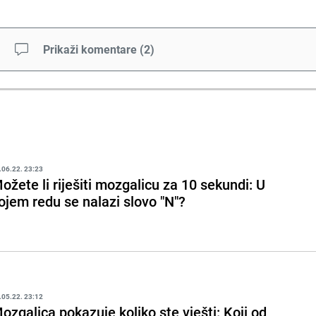
Prikaži komentare
(
2
)
.06.22. 23:23
ožete li riješiti mozgalicu za 10 sekundi: U
ojem redu se nalazi slovo "N"?
.05.22. 23:12
ozgalica pokazuje koliko ste vješti: Koji od