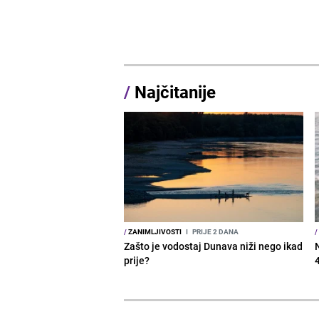
/
Najčitanije
/
ZANIMLJIVOSTI
I
PRIJE 2 DANA
/
Zašto je vodostaj Dunava niži nego ikad
prije?