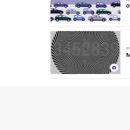
o
27
M