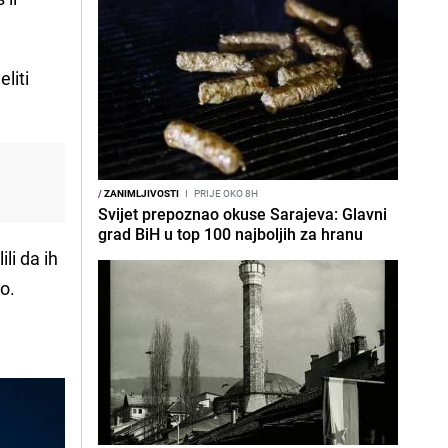
liti
/
ZANIMLJIVOSTI
I
PRIJE OKO 8H
Svijet prepoznao okuse Sarajeva: Glavni
grad BiH u top 100 najboljih za hranu
li da ih
o.