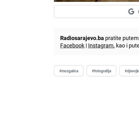
Radiosarajevo.ba
pratite putem 
Facebook
|
Instagram
, kao i p
#mozgalica
#fotografija
#djevojk