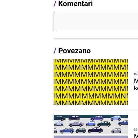
/
Komentari
/
Povezano
03
M
k
30
M