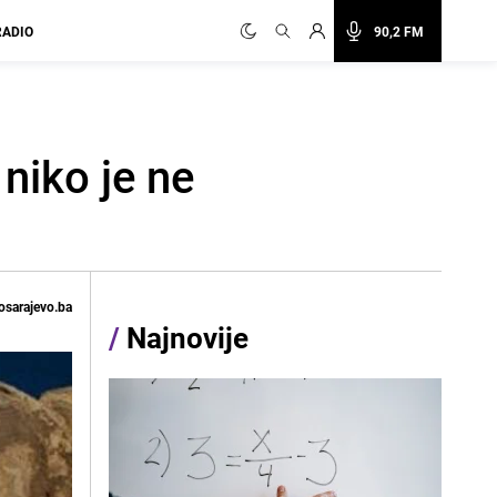
RADIO
90,2 FM
 niko je ne
osarajevo.ba
/
Najnovije