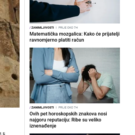
/
ZANIMLJIVOSTI
I
PRIJE OKO 7H
Matematička mozgalica: Kako će prijatelji
ravnomjerno platiti račun
/
ZANIMLJIVOSTI
I
PRIJE OKO 7H
Ovih pet horoskopskih znakova nosi
najgoru reputaciju: Ribe su veliko
iznenađenje
 li