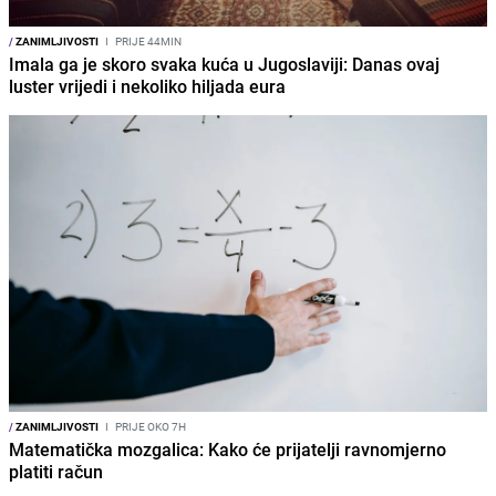
/
ZANIMLJIVOSTI
I
PRIJE 44MIN
Imala ga je skoro svaka kuća u Jugoslaviji: Danas ovaj
luster vrijedi i nekoliko hiljada eura
/
ZANIMLJIVOSTI
I
PRIJE OKO 7H
Matematička mozgalica: Kako će prijatelji ravnomjerno
platiti račun