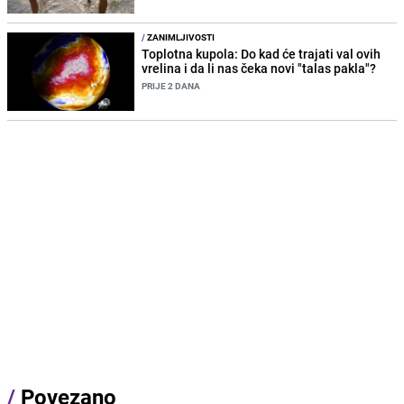
/
ZANIMLJIVOSTI
Toplotna kupola: Do kad će trajati val ovih
vrelina i da li nas čeka novi "talas pakla"?
PRIJE 2 DANA
/
Povezano