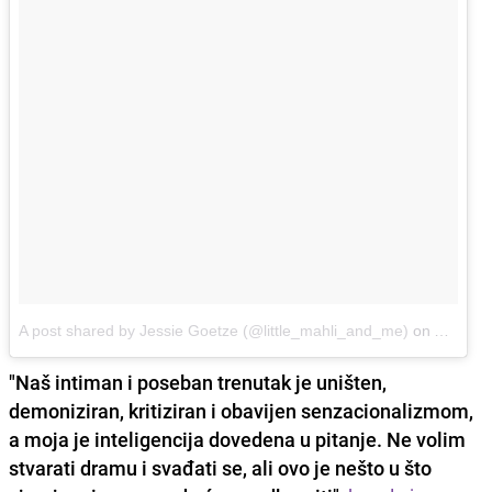
A post shared by Jessie Goetze (@little_mahli_and_me)
on
Aug 20,
"Naš intiman i poseban trenutak je uništen,
demoniziran, kritiziran i obavijen senzacionalizmom,
a moja je inteligencija dovedena u pitanje. Ne volim
stvarati dramu i svađati se, ali ovo je nešto u što