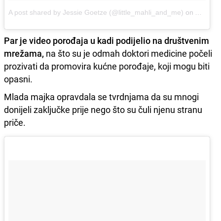
A post shared by Jessie Goetze (@little_mahli_and_me)
on
Aug 2, 
Par je video porođaja u kadi podijelio na društvenim
mrežama,
na što su je odmah doktori medicine počeli
prozivati da promovira kućne porođaje, koji mogu biti
opasni.
Mlada majka opravdala se tvrdnjama da su mnogi
donijeli zaključke prije nego što su čuli njenu stranu
priče.