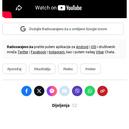
Dodajte Radiosarajevo.ba u omiljene Google izvore
Radiosarajevo.ba
pratite putem aplikacije za
Android
|
iOS
i društvenih
mreža
Twitter
|
Facebook
|
Instagram
, kao i putem našeg
Viber
Chata.
#porođaj
#Australija
#beba
#video
52
Dijeljenja