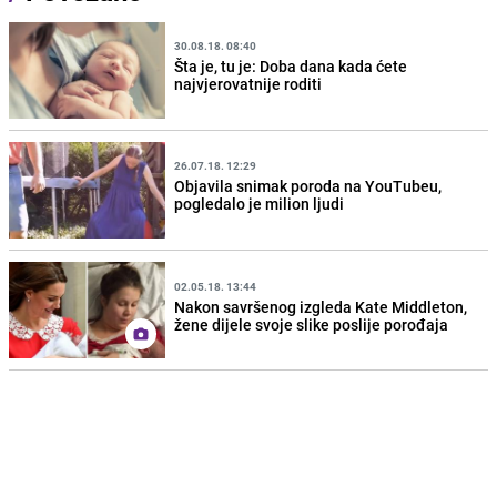
30.08.18. 08:40
Šta je, tu je: Doba dana kada ćete
najvjerovatnije roditi
26.07.18. 12:29
Objavila snimak poroda na YouTubeu,
pogledalo je milion ljudi
02.05.18. 13:44
Nakon savršenog izgleda Kate Middleton,
žene dijele svoje slike poslije porođaja