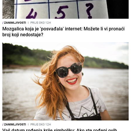
/
ZANIMLJIVOSTI
I
PRIJE OKO 12H
Mozgalica koja je 'posvađala' internet: Možete li vi pronaći
broj koji nedostaje?
/
ZANIMLJIVOSTI
I
PRIJE OKO 12H
Vaš datum rođenja krije simboliku: Ako ste rođeni ovih