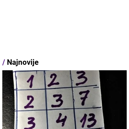
/
Najnovije