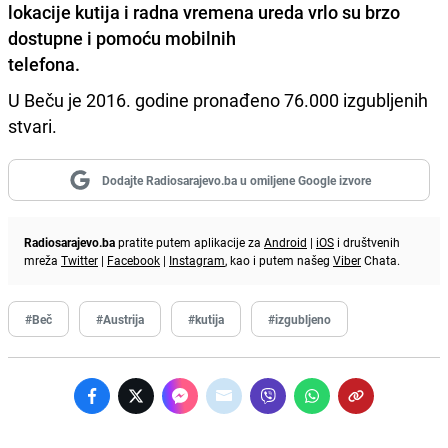
lokacije kutija i radna vremena ureda vrlo su brzo
dostupne i pomoću mobilnih
telefona.
U Beču je 2016. godine pronađeno 76.000 izgubljenih
stvari.
Dodajte Radiosarajevo.ba u omiljene Google izvore
Radiosarajevo.ba
pratite putem aplikacije za
Android
|
iOS
i društvenih
mreža
Twitter
|
Facebook
|
Instagram
, kao i putem našeg
Viber
Chata.
#Beč
#Austrija
#kutija
#izgubljeno