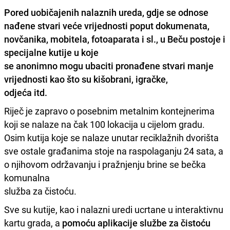
Pored uobičajenih nalaznih ureda, gdje se odnose
nađene stvari veće vrijednosti poput dokumenata,
novčanika, mobitela, fotoaparata i sl.,
u Beču postoje i
specijalne kutije u koje
se anonimno mogu ubaciti pronađene stvari manje
vrijednosti kao što su kišobrani, igračke,
odjeća itd.
Riječ je zapravo o posebnim metalnim kontejnerima
koji se nalaze na čak 100 lokacija u cijelom gradu.
Osim kutija koje se nalaze unutar reciklažnih dvorišta
sve ostale građanima stoje na raspolaganju 24 sata, a
o njihovom održavanju i pražnjenju brine se bečka
komunalna
služba za čistoću.
Sve su kutije, kao i nalazni uredi ucrtane u interaktivnu
kartu grada, a
pomoću aplikacije službe za čistoću