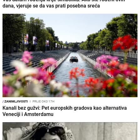
dana, vjeruje se da vas prati posebna sreća
/
ZANIMLJIVOSTI
I
PRIJE OKO 17H
Kanali bez gužvi: Pet europskih gradova kao alternativa
Veneciji i Amsterdamu