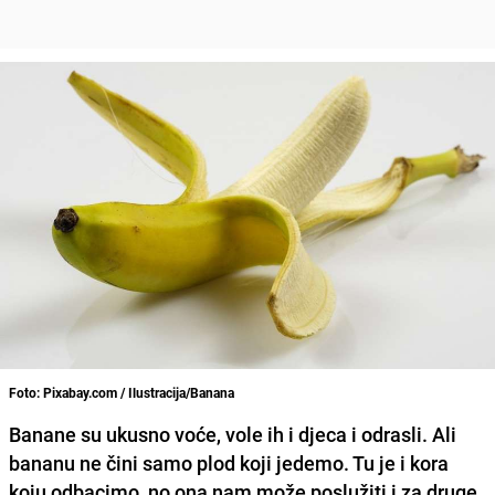
Foto: Pixabay.com / Ilustracija/Banana
Banane su ukusno voće, vole ih i djeca i odrasli. Ali
bananu ne čini samo plod koji jedemo. Tu je i kora
koju odbacimo, no ona nam može poslužiti i za druge