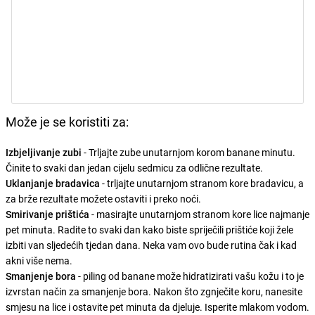
Može je se koristiti za:
Izbjeljivanje zubi
- Trljajte zube unutarnjom korom banane minutu.
Činite to svaki dan jedan cijelu sedmicu za odlične rezultate.
Uklanjanje
bradavica
- trljajte unutarnjom stranom kore bradavicu, a
za brže rezultate možete ostaviti i preko noći.
Smirivanje prištića
- masirajte unutarnjom stranom kore lice najmanje
pet minuta. Radite to svaki dan kako biste spriječili prištiće koji žele
izbiti van sljedećih tjedan dana. Neka vam ovo bude rutina čak i kad
akni više nema.
Smanjenje bora
- piling od banane može hidratizirati vašu kožu i to je
izvrstan način za smanjenje bora. Nakon što zgnječite koru, nanesite
smjesu na lice i ostavite pet minuta da djeluje. Isperite mlakom vodom.