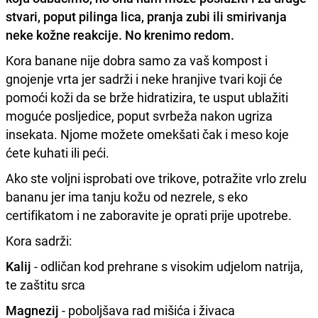
stvari, poput pilinga lica, pranja zubi ili smirivanja
neke kožne reakcije. No krenimo redom.
Kora banane nije dobra samo za vaš kompost i
gnojenje vrta jer sadrži i neke hranjive tvari koji će
pomoći koži da se brže hidratizira, te usput ublažiti
moguće posljedice, poput svrbeža nakon ugriza
insekata. Njome možete omekšati čak i meso koje
ćete kuhati ili peći.
Ako ste voljni isprobati ove trikove, potražite vrlo zrelu
bananu jer ima tanju kožu od nezrele, s eko
certifikatom i ne zaboravite je oprati prije upotrebe.
Kora sadrži:
Kalij
- odličan kod prehrane s visokim udjelom natrija,
te zaštitu srca
Magnezij
- poboljšava rad mišića i živaca