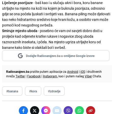
Liječenje psorijaze
- baš kao i u slučaju akni i bora, koru banane
utrljajte na mjesto na koži na kojem je buknula psorijaza, odnosno
gdje se ona počela ljuskati i svrbjeti vas. Banana-piling može djelovati
kao neko hidratantno sredstvo koje hrani kožu, a osobito vam može
pomoći kod neugodnog svrbeža.
Smiruje mjesto uboda
- posebno će vam ovi savjeti dobro doći u
proljeće kad odjenete kratke rukave i nogavice zbog uboda
raznoraznih insekata, i pčela. Na mjesto ugriza utrljajte koru od
banane kako biste si olakšali bol i svrbež.
Dodajte Radiosarajevo.ba u omiljene Google izvore
Radiosarajevo.ba
pratite putem aplikacije za
Android
|
iOS
i društvenih
mreža
Twitter
|
Facebook
|
Instagram
, kao i putem našeg
Viber
Chata.
#banana
#kora
#zdravlje