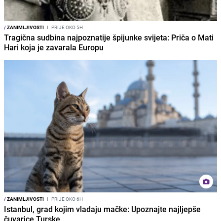
/
ZANIMLJIVOSTI
I
PRIJE OKO 5H
Tragična sudbina najpoznatije špijunke svijeta: Priča o Mati
Hari koja je zavarala Europu
/
ZANIMLJIVOSTI
I
PRIJE OKO 6H
Istanbul, grad kojim vladaju mačke: Upoznajte najljepše
čuvarice Turske