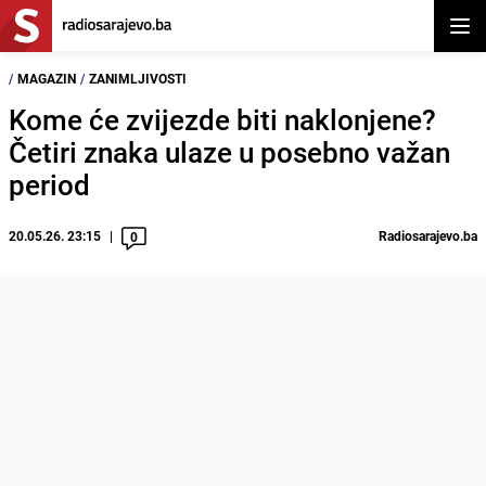
Otvor
/
MAGAZIN
/
ZANIMLJIVOSTI
Kome će zvijezde biti naklonjene?
Četiri znaka ulaze u posebno važan
period
20.05.26. 23:15
Radiosarajevo.ba
0