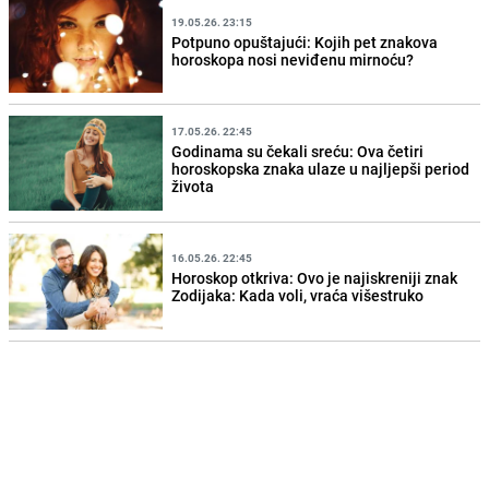
19.05.26. 23:15
Potpuno opuštajući: Kojih pet znakova
horoskopa nosi neviđenu mirnoću?
17.05.26. 22:45
Godinama su čekali sreću: Ova četiri
horoskopska znaka ulaze u najljepši period
života
16.05.26. 22:45
Horoskop otkriva: Ovo je najiskreniji znak
Zodijaka: Kada voli, vraća višestruko