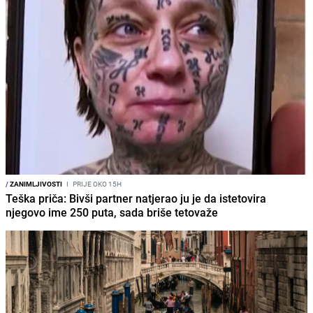
/
ZANIMLJIVOSTI
I
PRIJE OKO 15H
Teška priča: Bivši partner natjerao ju je da istetovira
njegovo ime 250 puta, sada briše tetovaže