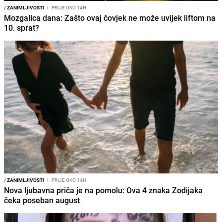
/
ZANIMLJIVOSTI
I
PRIJE OKO 14H
Mozgalica dana: Zašto ovaj čovjek ne može uvijek liftom na
10. sprat?
/
ZANIMLJIVOSTI
I
PRIJE OKO 14H
Nova ljubavna priča je na pomolu: Ova 4 znaka Zodijaka
čeka poseban august