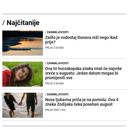
/
Najčitanije
/
ZANIMLJIVOSTI
Zašto je vodostaj Dunava niži nego ikad
prije?
PRIJE 2 DANA
/
ZANIMLJIVOSTI
Ova tri horoskopska znaka imat će najviše
sreće u augustu: Jedan datum mogao bi
promijeniti sve
PRIJE 2 DANA
/
ZANIMLJIVOSTI
Nova ljubavna priča je na pomolu: Ova 4
znaka Zodijaka čeka poseban august
PRIJE OKO 14H