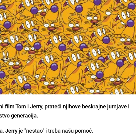
i film Tom i Jerry, prateći njihove beskrajne jurnjave i
jstvo generacija.
ja,
Jerry
je "nestao" i treba našu pomoć.