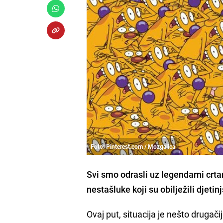
Foto: Pinterest.com / Mozgalica
Svi smo odrasli uz legendarni crtan
nestašluke koji su obilježili djetin
Ovaj put, situacija je nešto drugači