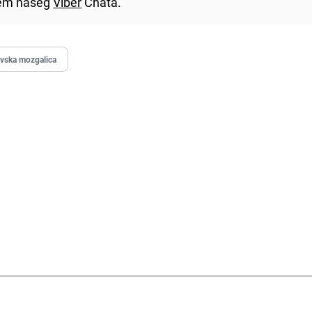
utem našeg
Viber
Chata.
ivska mozgalica