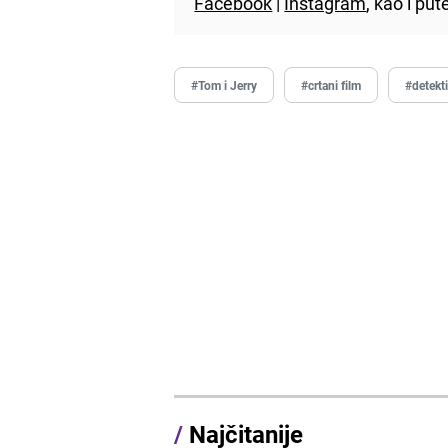
Facebook
|
Instagram
, kao i p
#Tom i Jerry
#crtani film
#detekt
/
Najčitanije