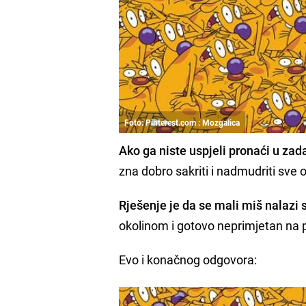
Foto: Pinterest.com : Mozgalica
Ako ga niste uspjeli pronaći u z
zna dobro sakriti i nadmudriti sve 
Rješenje je da se mali miš nalazi s
okolinom i gotovo neprimjetan na p
Evo i konačnog odgovora: