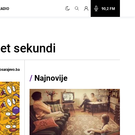
RADIO
90,2 FM
pet sekundi
osarajevo.ba
/
Najnovije