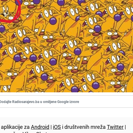
Dodajte Radiosarajevo.ba u omiljene Google izvore
aplikacije za
Android
|
iOS
i društvenih mreža
Twitter
|