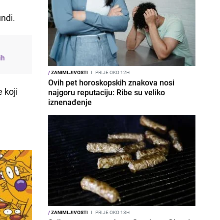
ndi.
ih
/
ZANIMLJIVOSTI
I
PRIJE OKO 12H
Ovih pet horoskopskih znakova nosi
 koji
najgoru reputaciju: Ribe su veliko
iznenađenje
/
ZANIMLJIVOSTI
I
PRIJE OKO 13H