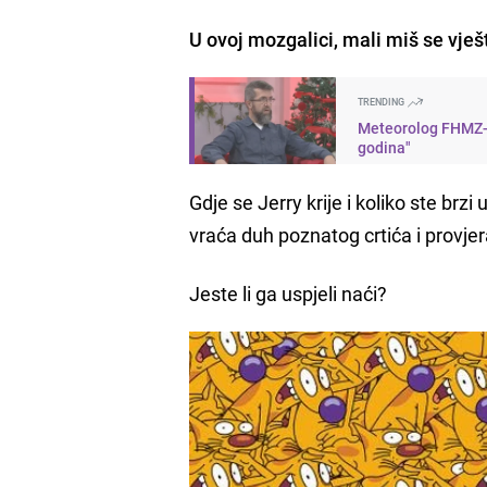
U ovoj mozgalici, mali miš se vješ
TRENDING
Meteorolog FHMZ-a 
godina"
Gdje se Jerry krije i koliko ste brzi
vraća duh poznatog crtića i provje
Jeste li ga uspjeli naći?