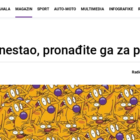
HALA
MAGAZIN
SPORT
AUTO-MOTO
MULTIMEDIA
INFOGRAFIKE
e nestao, pronađite ga za 
Radi