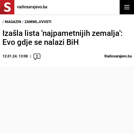
Otvor
/
MAGAZIN
/
ZANIMLJIVOSTI
Izašla lista 'najpametnijih zemalja':
Evo gdje se nalazi BiH
12.01.24. 13:08
Radiosarajevo.ba
2