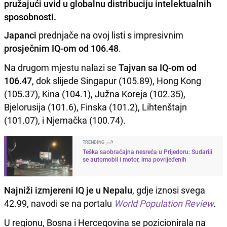
pružajući uvid u globalnu distribuciju intelektualnih
sposobnosti.
Japanci
prednjače na ovoj listi s impresivnim
prosječnim IQ-om od 106.48
.
Na drugom mjestu nalazi se
Tajvan sa IQ-om od
106.47
, dok slijede Singapur (105.89), Hong Kong
(105.37), Kina (104.1), Južna Koreja (102.35),
Bjelorusija (101.6), Finska (101.2), Lihtenštajn
(101.07), i Njemačka (100.74).
TRENDING
Teška saobraćajna nesreća u Prijedoru: Sudarili
se automobil i motor, ima povrijeđenih
Najniži izmjereni IQ je u Nepalu
, gdje iznosi svega
42.99, navodi se na portalu
World Population Review
.
U regionu, Bosna i Hercegovina se pozicionirala na