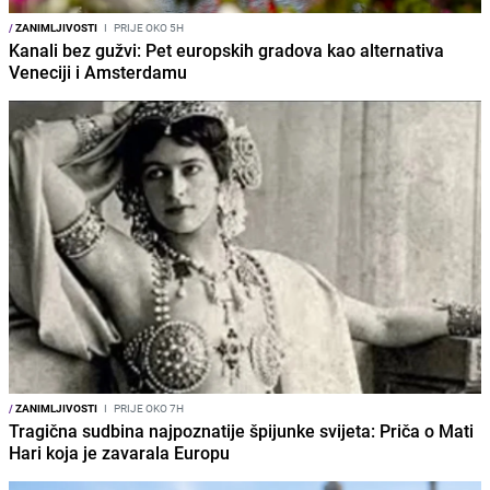
/
ZANIMLJIVOSTI
I
PRIJE OKO 5H
Kanali bez gužvi: Pet europskih gradova kao alternativa
Veneciji i Amsterdamu
/
ZANIMLJIVOSTI
I
PRIJE OKO 7H
Tragična sudbina najpoznatije špijunke svijeta: Priča o Mati
Hari koja je zavarala Europu