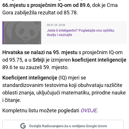
66.mjestu s prosječnim IQ-om od 89.6
, dok je Crna
Gora zabilježila rezultat od 85.78.
04.01.24. 23:20
Jeste li inteligentni? Pogledajte ovu optičku
iluziju i saznajte
Hrvatska se nalazi na 95. mjestu
s prosječnim IQ-om
od 95.75, a u
Srbiji
je izmjeren
koeficijent inteligencije
89.6 te su zauzeli 59. mjesto.
Koeficijent inteligencije
(IQ) mjeri se
standardizovanim testovima koji obuhvataju različite
oblasti znanja, uključujući matematiku, prirodne nauke
i čitanje.
Kompletnu listu možete pogledati
OVDJE
.
Dodajte Radiosarajevo.ba u omiljene Google izvore