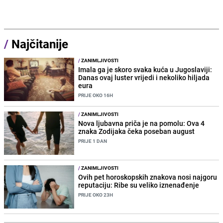
/
Najčitanije
/
ZANIMLJIVOSTI
Imala ga je skoro svaka kuća u Jugoslaviji:
Danas ovaj luster vrijedi i nekoliko hiljada
eura
PRIJE OKO 16H
/
ZANIMLJIVOSTI
Nova ljubavna priča je na pomolu: Ova 4
znaka Zodijaka čeka poseban august
PRIJE 1 DAN
/
ZANIMLJIVOSTI
Ovih pet horoskopskih znakova nosi najgoru
reputaciju: Ribe su veliko iznenađenje
PRIJE OKO 23H