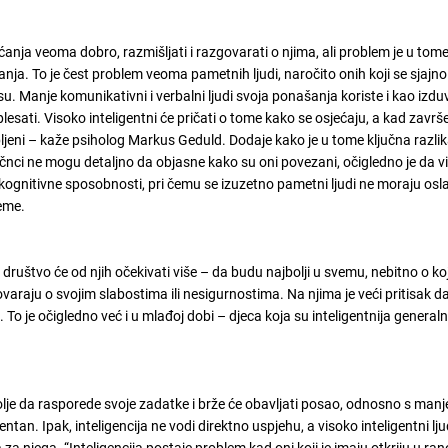
ećanja veoma dobro, razmišljati i razgovarati o njima, ali problem je u tom
nja. To je čest problem veoma pametnih ljudi, naročito onih koji se sjajno
su. Manje komunikativni i verbalni ljudi svoja ponašanja koriste i kao izduv
 plesati. Visoko inteligentni će pričati o tome kako se osjećaju, a kad završ
arobljeni – kaže psiholog Markus Geduld. Dodaje kako je u tome ključna razl
aučnci ne mogu detaljno da objasne kako su oni povezani, očigledno je da v
ognitivne sposobnosti, pri čemu se izuzetno pametni ljudi ne moraju osla
leme.
 društvo će od njih očekivati više – da budu najbolji u svemu, nebitno o ko
varaju o svojim slabostima ili nesigurnostima. Na njima je veći pritisak 
To je očigledno već i u mlađoj dobi – djeca koja su inteligentnija general
i bolje da rasporede svoje zadatke i brže će obavljati posao, odnosno s manj
entan. Ipak, inteligencija ne vodi direktno uspjehu, a visoko inteligentni l
za njega. “Inteligencija postaje problem kad oni koji je imaju otkriju u ran