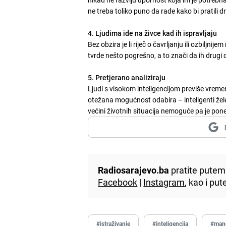
ne treba toliko puno da rade kako bi pratili d
4. Ljudima ide na živce kad ih ispravljaju
Bez obzira je li riječ o čavrljanju ili ozbiljni
tvrde nešto pogrešno, a to znači da ih drugi
5. Pretjerano analiziraju
Ljudi s visokom inteligencijom previše vremena 
otežana mogućnost odabira – inteligenti žele d
većini životnih situacija nemoguće pa je pone
Radiosarajevo.ba
pratite putem 
Facebook
|
Instagram
, kao i p
#istraživanje
#inteligencija
#man