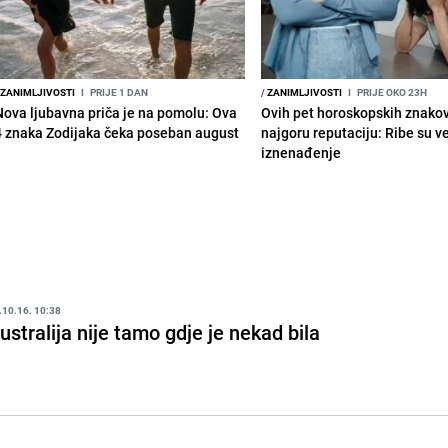
ZANIMLJIVOSTI
I
PRIJE 1 DAN
/
ZANIMLJIVOSTI
I
PRIJE OKO 23H
Nova ljubavna priča je na pomolu: Ova
Ovih pet horoskopskih znako
4 znaka Zodijaka čeka poseban august
najgoru reputaciju: Ribe su v
iznenađenje
.10.16. 10:38
ustralija nije tamo gdje je nekad bila