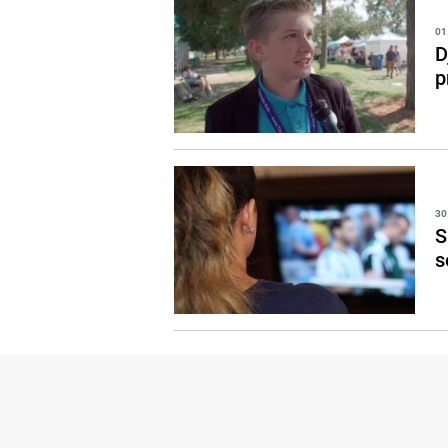
01
D
p
30
S
s