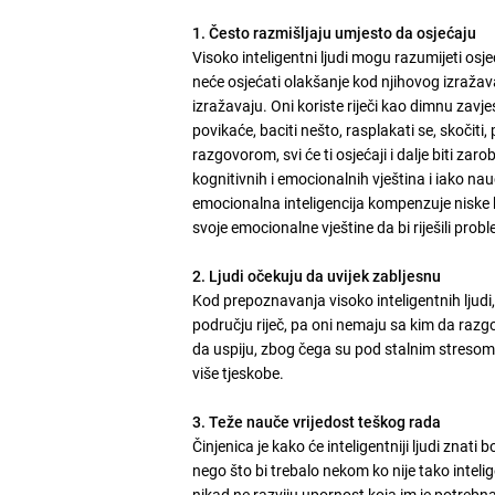
1. Često razmišljaju umjesto da osjećaju
Visoko inteligentni ljudi mogu razumijeti osj
neće osjećati olakšanje kod njihovog izražava
izražavaju. Oni koriste riječi kao dimnu zavje
povikaće, baciti nešto, rasplakati se, skočiti,
razgovorom, svi će ti osjećaji i dalje biti z
kognitivnih i emocionalnih vještina i iako n
emocionalna inteligencija kompenzuje niske k
svoje emocionalne vještine da bi riješili prob
2. Ljudi očekuju da uvijek zabljesnu
Kod prepoznavanja visoko inteligentnih ljudi,
području riječ, pa oni nemaju sa kim da razgo
da uspiju, zbog čega su pod stalnim stresom. 
više tjeskobe.
3. Teže nauče vrijedost teškog rada
Činjenica je kako će inteligentniji ljudi znat
nego što bi trebalo nekom ko nije tako intelig
nikad ne razviju upornost koja im je potrebna 