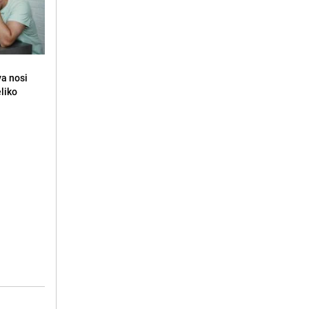
va nosi
eliko