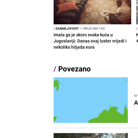
/
ZANIMLJIVOSTI
I
PRIJE OKO 15H
/
Imala ga je skoro svaka kuća u
Jugoslaviji: Danas ovaj luster vrijedi i
nekoliko hiljada eura
/
Povezano
01
A