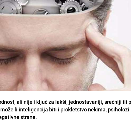
ost, ali nije i ključ za lakši, jednostavaniji, srećniji ili 
 može li inteligencija biti i prokletstvo nekima, psiholozi
egativne strane.