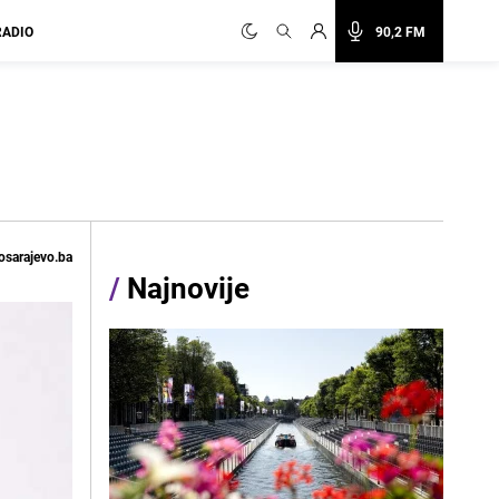
RADIO
90,2 FM
osarajevo.ba
/
Najnovije