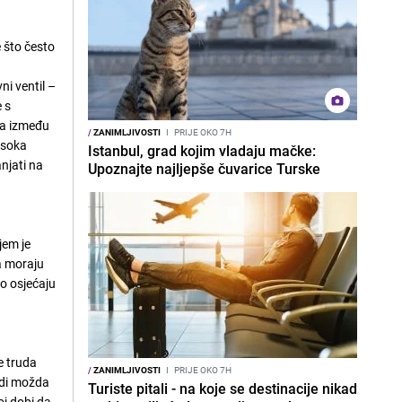
e što često
ni ventil –
e s
ika između
/
ZANIMLJIVOSTI
I
PRIJE OKO 7H
isoka
Istanbul, grad kojim vladaju mačke:
njati na
Upoznajte najljepše čuvarice Turske
jem je
da moraju
no osjećaju
e truda
/
ZANIMLJIVOSTI
I
PRIJE OKO 7H
judi možda
Turiste pitali - na koje se destinacije nikad
oj dobi da