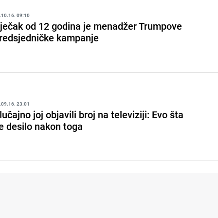
.10.16. 09:10
ječak od 12 godina je menadžer Trumpove
redsjedničke kampanje
.09.16. 23:01
lučajno joj objavili broj na televiziji: Evo šta
e desilo nakon toga