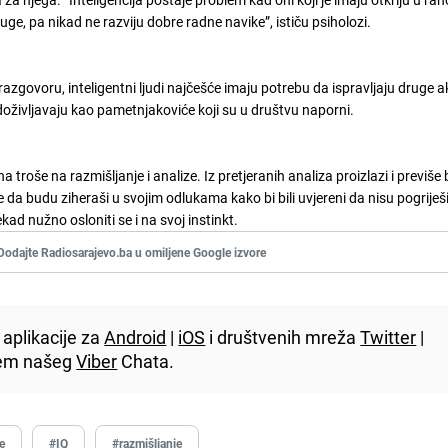
ruge, pa nikad ne razviju dobre radne navike”, ističu psiholozi.
jem razgovoru, inteligentni ljudi najčešće imaju potrebu da ispravljaju druge a
 doživljavaju kao pametnjakoviće koji su u društvu naporni.
troše na razmišljanje i analize. Iz pretjeranih analiza proizlazi i previše b
a budu ziheraši u svojim odlukama kako bi bili uvjereni da nisu pogriješili
kad nužno osloniti se i na svoj instinkt.
Dodajte Radiosarajevo.ba u omiljene Google izvore
aplikacije za
Android
|
iOS
i društvenih mreža
Twitter
|
utem našeg
Viber
Chata.
e
#IQ
#razmišljanje