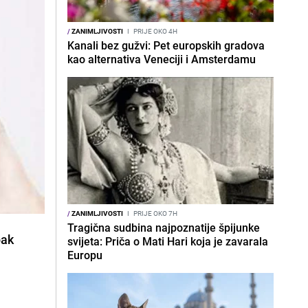
/
ZANIMLJIVOSTI
I
PRIJE OKO 4H
Kanali bez gužvi: Pet europskih gradova
kao alternativa Veneciji i Amsterdamu
/
ZANIMLJIVOSTI
I
PRIJE OKO 7H
Tragična sudbina najpoznatije špijunke
pak
svijeta: Priča o Mati Hari koja je zavarala
Europu