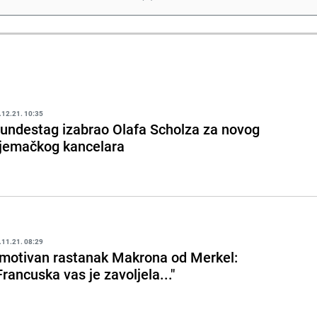
.12.21. 10:35
undestag izabrao Olafa Scholza za novog
jemačkog kancelara
.11.21. 08:29
motivan rastanak Makrona od Merkel:
Francuska vas je zavoljela..."