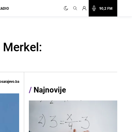
RADIO
90,2 FM
 Merkel:
osarajevo.ba
/
Najnovije