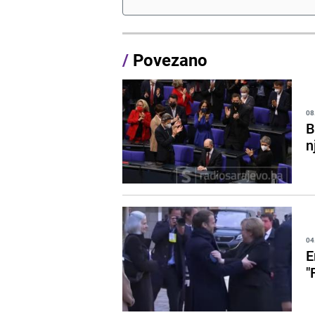
/
Povezano
08
B
n
04
E
"