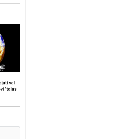
jati val
ovi "talas