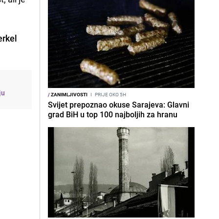
rkel
ju
/
ZANIMLJIVOSTI
I
PRIJE OKO 5H
Svijet prepoznao okuse Sarajeva: Glavni
grad BiH u top 100 najboljih za hranu