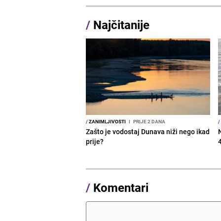
/
Najčitanije
/
ZANIMLJIVOSTI
I
PRIJE 2 DANA
/
Zašto je vodostaj Dunava niži nego ikad
prije?
/
Komentari