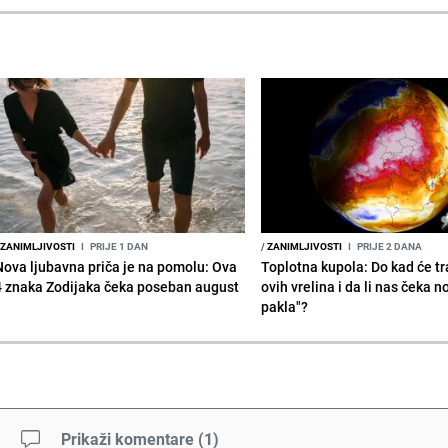
ZANIMLJIVOSTI
I
PRIJE 1 DAN
/
ZANIMLJIVOSTI
I
PRIJE 2 DANA
Nova ljubavna priča je na pomolu: Ova
Toplotna kupola: Do kad će tra
4 znaka Zodijaka čeka poseban august
ovih vrelina i da li nas čeka n
pakla"?
Prikaži komentare
(
1
)