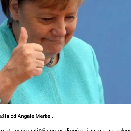
ašta od
Angele Merkel
.
ati i nepoznati Nijemci odali počast i iskazali zahvalnost,