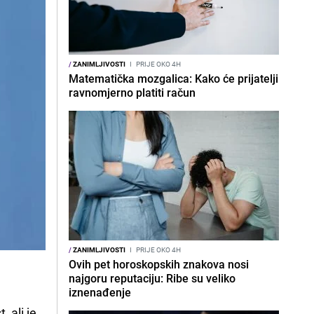
/
ZANIMLJIVOSTI
I
PRIJE OKO 4H
Matematička mozgalica: Kako će prijatelji
ravnomjerno platiti račun
/
ZANIMLJIVOSTI
I
PRIJE OKO 4H
Ovih pet horoskopskih znakova nosi
najgoru reputaciju: Ribe su veliko
iznenađenje
 ali je