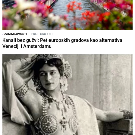
/
ZANIMLJIVOSTI
I
PRIJE OKO 17H
Kanali bez gužvi: Pet europskih gradova kao alternativa
Veneciji i Amsterdamu