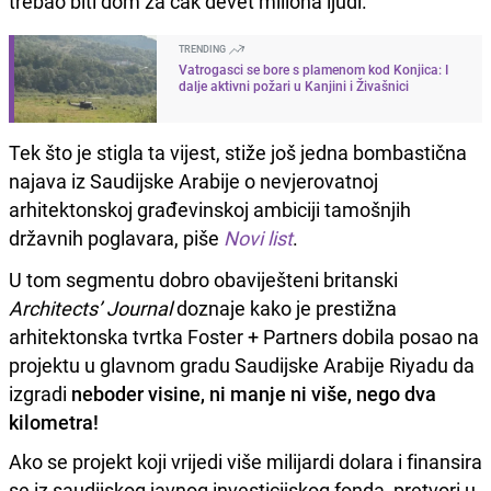
trebao biti dom za čak devet miliona ljudi.
TRENDING
Vatrogasci se bore s plamenom kod Konjica: I
dalje aktivni požari u Kanjini i Živašnici
Tek što je stigla ta vijest, stiže još jedna bombastična
najava iz Saudijske Arabije o nevjerovatnoj
arhitektonskoj građevinskoj ambiciji tamošnjih
državnih poglavara, piše
Novi list
.
U tom segmentu dobro obaviješteni britanski
Architects’ Journal
doznaje kako je prestižna
arhitektonska tvrtka Foster + Partners dobila posao na
projektu u glavnom gradu Saudijske Arabije Riyadu da
izgradi
neboder visine, ni manje ni više, nego dva
kilometra!
Ako se projekt koji vrijedi više milijardi dolara i finansira
se iz saudijskog javnog investicijskog fonda, pretvori u