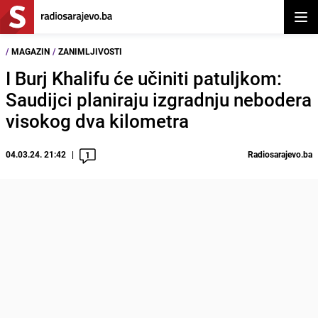
Otvor
/
MAGAZIN
/
ZANIMLJIVOSTI
I Burj Khalifu će učiniti patuljkom:
Saudijci planiraju izgradnju nebodera
visokog dva kilometra
04.03.24. 21:42
Radiosarajevo.ba
1