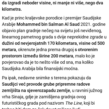
da izgradi neboder visine, ni manje ni više, nego dva
kilometra.
Kad je princ kraljevske porodice i premijer Saudijske
Arabije
Mohammed bin Salman Al Saud
2021. godine
objavio plan gradnje nečeg na svijetu još neviđenog,
linearnog pametnog grada s dvije neprekidne zgrade u
dužini od nevjerojatnih 170 kilometara, visine od 500
metara
, okrenute jedna prema drugoj
s otvorenim
prostorom između širine 200 metara
, malo ko je
povjerovao da je to nešto više od sna, ma koliko
Saudijska Arabija bila finansijski moćna.
Pa ipak, nedavne snimke s terena pokazuju da
Saudijci već provode grube pripremne radove
zemljišta na sjeverozapadu zemlje
, u ravnini južnog
vrha Sinaja, gdje je zamišljena gradnja ovog
futurističkog grada pod nazivom
The Line
, koji bi