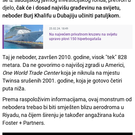
djelo,
čak će i dosad najvišu građevinu na svijetu,
neboder Burj Khalifu u Dubajiju učiniti patuljkom.
25.02.24. 18:49
Na najvećem privatnom kruzeru na svijetu
upravo plovi 150 hiperbogataša
Taj je neboder, završen 2010. godine, visok "tek" 828
metara. Da ne govorimo o najvišoj zgradi u Americi,
One World Trade Center
koja je niknula na mjestu
Twinsa srušenih 2001. godine, koja je gotovo četiri
puta niža.
Prema raspoloživim informacijama, ovaj monstrum od
nebodera trebao bi biti smješten blizu aerodroma u
Riyadu, na čijem širenju je također angažirana kuća
Foster + Partners.