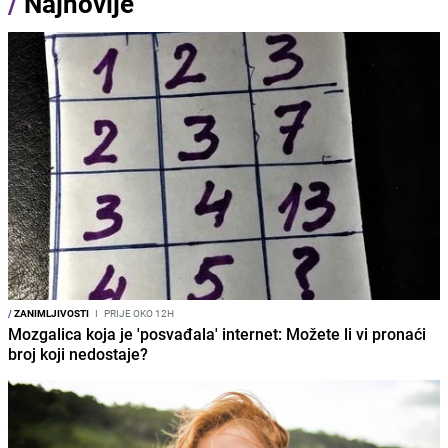
/
Najnovije
/
ZANIMLJIVOSTI
I
PRIJE OKO 12H
Mozgalica koja je 'posvađala' internet: Možete li vi pronaći
broj koji nedostaje?