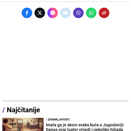
/
Najčitanije
/
ZANIMLJIVOSTI
Imala ga je skoro svaka kuća u Jugoslaviji:
Danas ovaj luster vrijedi i nekoliko hiljada