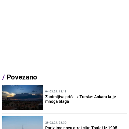
/
Povezano
04.03.24. 13:18
Zanimljiva priča iz Turske: Ankara krije
mnoga blaga
29.02.24. 21:30
Pariz ima novu atrakciju: Toalet iz 1905.