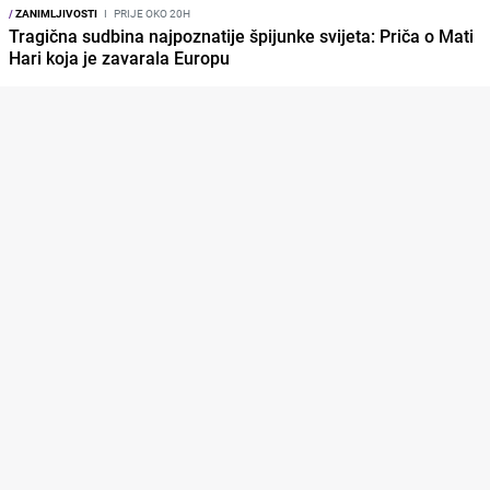
/
ZANIMLJIVOSTI
I
PRIJE OKO 20H
Tragična sudbina najpoznatije špijunke svijeta: Priča o Mati
Hari koja je zavarala Europu