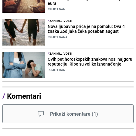
eura
PRIJE 1 DAN
/
ZANIMLJIVOSTI
Nova ljubavna priča je na pomolu: Ova 4
znaka Zodijaka čeka poseban august
PRIJE 2 DANA
/
ZANIMLJIVOSTI
Ovih pet horoskopskih znakova nosi najgoru
reputaciju: Ribe su veliko iznenađenje
PRIJE 1 DAN
/
Komentari
Prikaži komentare
(
1
)