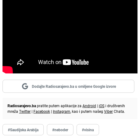
Dodajte Radiosarajevo.ba u omiljene Google izvore
Radiosarajevo.ba
pratite putem aplikacije za
Android
|
iOS
i društvenih
mreža
Twitter
|
Facebook
|
Instagram
, kao i putem našeg
Viber
Chata.
#Saudijska Arabija
#neboder
#visina