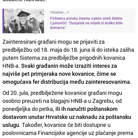
TRENDING
Potresna poruka imama nakon smrti Aldine
Ljubunčić: "Dunjaluk ne vrijedi ni koliko krilo
komarca"
Zainteresirani građani mogu se prijaviti za
predbilježbu od 18. maja do 18. juna ili do isteka zaliha
putem Sistema za predbilježbe prigodnih kovanica
HNB-a.
Svaki građanin može izraziti interes za
najviše pet primjeraka nove kovanice
,
čime se
omogućava fer distribucija među zainteresovanima
.
Od 20. jula, predbilježene kovanice građani mogu
osobno preuzeti na blagajni HNB-a u Zagrebu, od
ponedjeljka do petka,
ili ih naručiti poštanskom
dostavom unutar Hrvatske uz naknadu za poštansku
uslugu
. Također, kovanice će biti dostupne u
poslovnicama Financijske agencije uz plaćanje prema