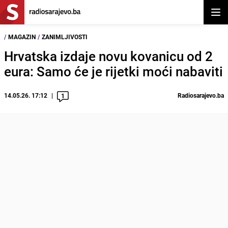
Otvor
/
MAGAZIN
/
ZANIMLJIVOSTI
Hrvatska izdaje novu kovanicu od 2
eura: Samo će je rijetki moći nabaviti
14.05.26. 17:12
Radiosarajevo.ba
1