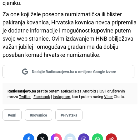
cjeniku.
Za one koji žele posebna numizmatička ili blister
pakiranja kovanica, Hrvatska kovnica novca pripremila
je dodatne informacije i mogućnost kupovine putem
svoje web stranice. Ovim izdavanjem HNB obilježava
važan jubilej i omogućava građanima da dobiju
poseban komad hrvatske numizmatike.
Dodajte Radiosarajevo.ba u omiljene Google izvore
Radiosarajevo.ba
pratite putem aplikacije za
Android
|
iOS
i društvenih
mreža
Twitter
|
Facebook
|
Instagram
, kao i putem našeg
Viber
Chata.
#euri
#kovanice
#Hrvatska