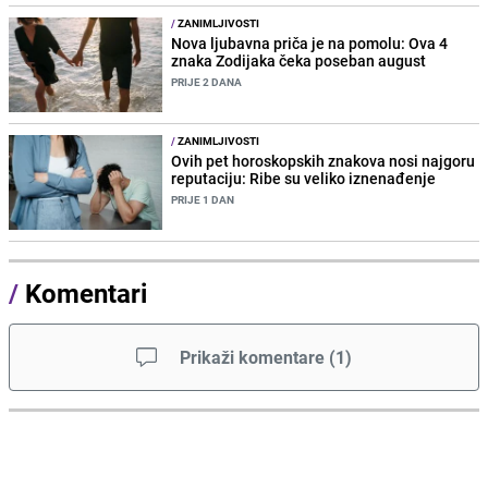
/
ZANIMLJIVOSTI
Nova ljubavna priča je na pomolu: Ova 4
znaka Zodijaka čeka poseban august
PRIJE 2 DANA
/
ZANIMLJIVOSTI
Ovih pet horoskopskih znakova nosi najgoru
reputaciju: Ribe su veliko iznenađenje
PRIJE 1 DAN
/
Komentari
Prikaži komentare
(
1
)