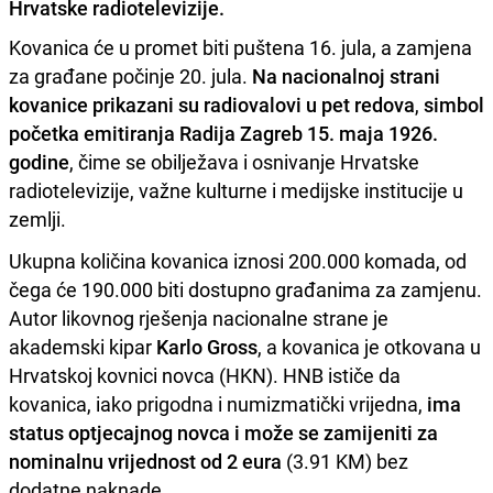
Hrvatske radiotelevizije.
Kovanica će u promet biti puštena 16. jula, a zamjena
za građane počinje 20. jula.
Na nacionalnoj strani
kovanice prikazani su radiovalovi u pet redova
,
simbol
početka emitiranja Radija Zagreb 15. maja 1926.
godine
, čime se obilježava i osnivanje Hrvatske
radiotelevizije, važne kulturne i medijske institucije u
zemlji.
Ukupna količina kovanica iznosi 200.000 komada, od
čega će 190.000 biti dostupno građanima za zamjenu.
Autor likovnog rješenja nacionalne strane je
akademski kipar
Karlo Gross
, a kovanica je otkovana u
Hrvatskoj kovnici novca (HKN). HNB ističe da
kovanica, iako prigodna i numizmatički vrijedna,
ima
status optjecajnog novca i može se zamijeniti za
nominalnu vrijednost od 2 eura
(3.91 KM) bez
dodatne naknade.