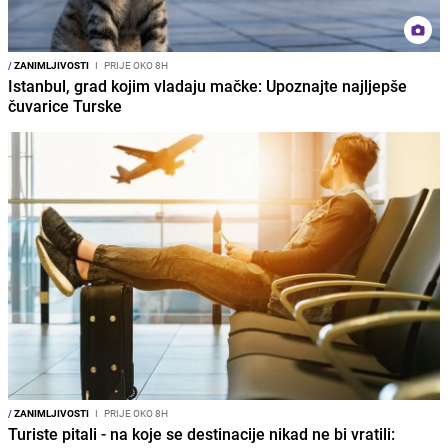
/
ZANIMLJIVOSTI
I
PRIJE OKO 8H
Istanbul, grad kojim vladaju mačke: Upoznajte najljepše
čuvarice Turske
/
ZANIMLJIVOSTI
I
PRIJE OKO 8H
Turiste pitali - na koje se destinacije nikad ne bi vratili: