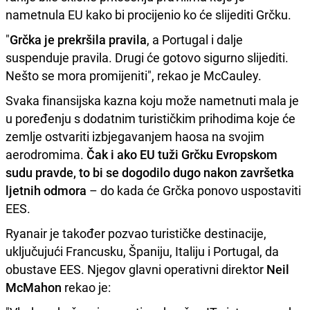
nametnula EU kako bi procijenio ko će slijediti Grčku.
"
Grčka je prekršila pravila
, a Portugal i dalje
suspenduje pravila. Drugi će gotovo sigurno slijediti.
Nešto se mora promijeniti", rekao je McCauley.
Svaka finansijska kazna koju može nametnuti mala je
u poređenju s dodatnim turističkim prihodima koje će
zemlje ostvariti izbjegavanjem haosa na svojim
aerodromima.
Čak i ako EU tuži Grčku Evropskom
sudu pravde, to bi se dogodilo dugo nakon završetka
ljetnih odmora
– do kada će Grčka ponovo uspostaviti
EES.
Ryanair je također pozvao turističke destinacije,
uključujući Francusku, Španiju, Italiju i Portugal, da
obustave EES. Njegov glavni operativni direktor
Neil
McMahon
rekao je: