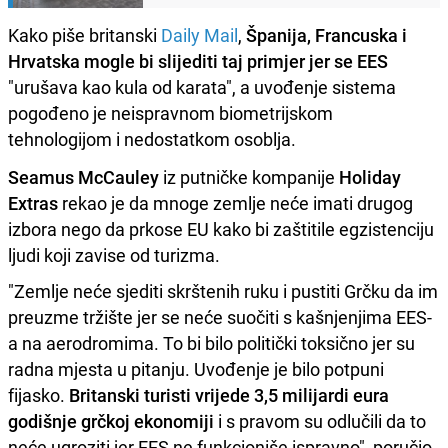
Kako piše britanski
Daily Mail
,
Španija, Francuska i
Hrvatska mogle bi slijediti taj primjer jer se EES
"urušava kao kula od karata", a uvođenje sistema
pogođeno je neispravnom biometrijskom
tehnologijom i nedostatkom osoblja.
Seamus McCauley
iz putničke kompanije
Holiday
Extras
rekao je da mnoge zemlje neće imati drugog
izbora nego da prkose EU kako bi zaštitile egzistenciju
ljudi koji zavise od turizma.
"Zemlje neće sjediti skrštenih ruku i pustiti Grčku da im
preuzme tržište jer se neće suočiti s kašnjenjima EES-
a na aerodromima. To bi bilo politički toksično jer su
radna mjesta u pitanju. Uvođenje je bilo potpuni
fijasko.
Britanski turisti vrijede 3,5 milijardi eura
godišnje grčkoj ekonomiji
i s pravom su odlučili da to
neće ugroziti jer EES ne funkcioniše ispravno", poručio