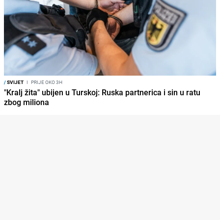
/
SVIJET
I
PRIJE OKO 3H
"Kralj žita" ubijen u Turskoj: Ruska partnerica i sin u ratu
zbog miliona