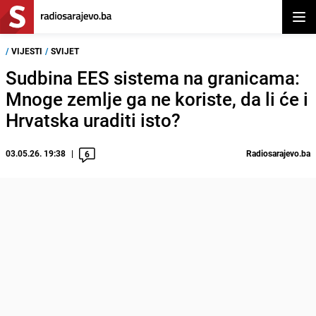
Otvor
/
VIJESTI
/
SVIJET
Sudbina EES sistema na granicama:
Mnoge zemlje ga ne koriste, da li će i
Hrvatska uraditi isto?
03.05.26. 19:38
Radiosarajevo.ba
6