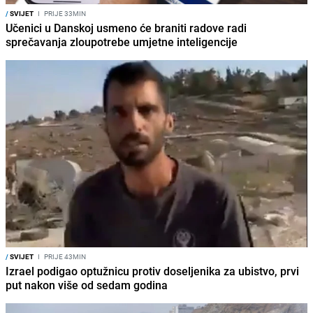
/
SVIJET
I
PRIJE 33MIN
Učenici u Danskoj usmeno će braniti radove radi
sprečavanja zloupotrebe umjetne inteligencije
/
SVIJET
I
PRIJE 43MIN
Izrael podigao optužnicu protiv doseljenika za ubistvo, prvi
put nakon više od sedam godina