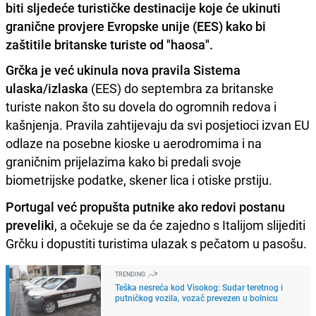
biti sljedeće turističke destinacije koje će ukinuti
granične provjere Evropske unije (EES) kako bi
zaštitile britanske turiste od "haosa".
Grčka je već ukinula nova pravila Sistema
ulaska/izlaska
(EES) do septembra za britanske
turiste nakon što su dovela do ogromnih redova i
kašnjenja. Pravila zahtijevaju da svi posjetioci izvan EU
odlaze na posebne kioske u aerodromima i na
graničnim prijelazima kako bi predali svoje
biometrijske podatke, skener lica i otiske prstiju.
Portugal već propušta putnike ako redovi postanu
preveliki
, a očekuje se da će zajedno s Italijom slijediti
Grčku i dopustiti turistima ulazak s pečatom u pasošu.
TRENDING
Teška nesreća kod Visokog: Sudar teretnog i
putničkog vozila, vozač prevezen u bolnicu