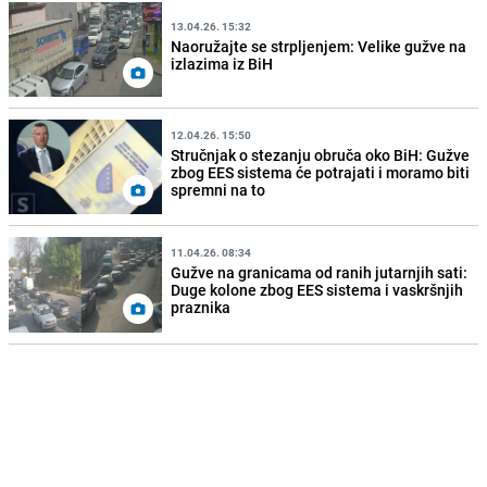
13.04.26. 15:32
Naoružajte se strpljenjem: Velike gužve na
izlazima iz BiH
12.04.26. 15:50
Stručnjak o stezanju obruča oko BiH: Gužve
zbog EES sistema će potrajati i moramo biti
spremni na to
11.04.26. 08:34
Gužve na granicama od ranih jutarnjih sati:
Duge kolone zbog EES sistema i vaskršnjih
praznika