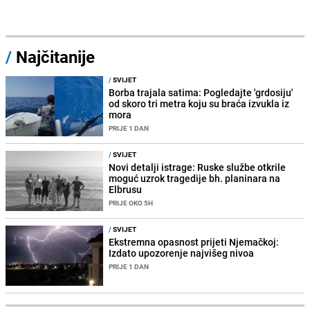
/
Najčitanije
/
SVIJET
Borba trajala satima: Pogledajte 'grdosiju'
od skoro tri metra koju su braća izvukla iz
mora
PRIJE 1 DAN
/
SVIJET
Novi detalji istrage: Ruske službe otkrile
moguć uzrok tragedije bh. planinara na
Elbrusu
PRIJE OKO 5H
/
SVIJET
Ekstremna opasnost prijeti Njemačkoj:
Izdato upozorenje najvišeg nivoa
PRIJE 1 DAN