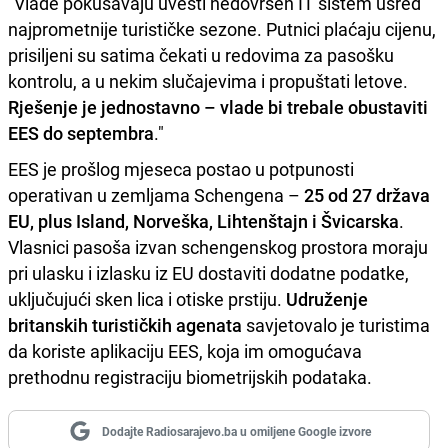
"Vlade pokušavaju uvesti nedovršen IT sistem usred
najprometnije turističke sezone. Putnici plaćaju cijenu,
prisiljeni su satima čekati u redovima za pasošku
kontrolu, a u nekim slučajevima i propuštati letove.
Rješenje je jednostavno – vlade bi trebale obustaviti
EES do septembra
."
EES je prošlog mjeseca postao u potpunosti
operativan u zemljama Schengena –
25 od 27 država
EU, plus Island, Norveška, Lihtenštajn i Švicarska
.
Vlasnici pasoša izvan schengenskog prostora moraju
pri ulasku i izlasku iz EU dostaviti dodatne podatke,
uključujući sken lica i otiske prstiju.
Udruženje
britanskih turističkih agenata
savjetovalo je turistima
da koriste aplikaciju EES, koja im omogućava
prethodnu registraciju biometrijskih podataka.
Dodajte Radiosarajevo.ba u omiljene Google izvore