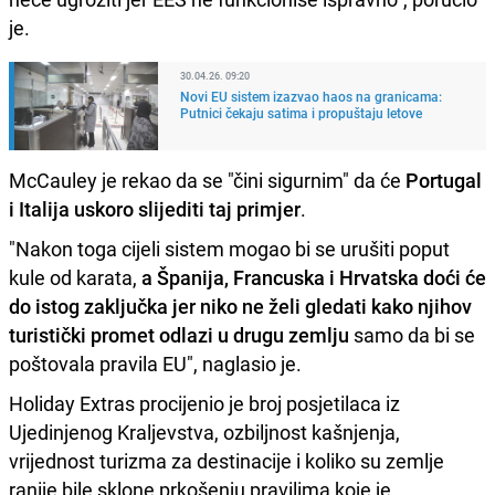
je.
30.04.26. 09:20
Novi EU sistem izazvao haos na granicama:
Putnici čekaju satima i propuštaju letove
McCauley je rekao da se "čini sigurnim" da će
Portugal
i Italija uskoro slijediti taj primjer
.
"Nakon toga cijeli sistem mogao bi se urušiti poput
kule od karata,
a Španija, Francuska i Hrvatska doći će
do istog zaključka jer niko ne želi gledati kako njihov
turistički promet odlazi u drugu zemlju
samo da bi se
poštovala pravila EU", naglasio je.
Holiday Extras procijenio je broj posjetilaca iz
Ujedinjenog Kraljevstva, ozbiljnost kašnjenja,
vrijednost turizma za destinacije i koliko su zemlje
ranije bile sklone prkošenju pravilima koje je