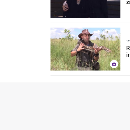
z
17
R
i