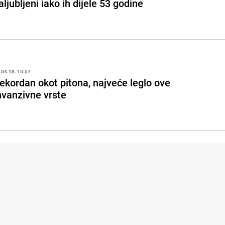
aljubljeni iako ih dijele 53 godine
.04.18. 15:57
ekordan okot pitona, najveće leglo ove
nvanzivne vrste