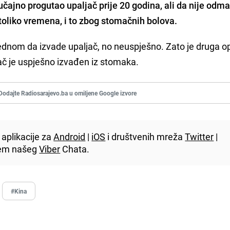
učajno progutao upaljač prije 20 godina, ali da nije odm
toliko vremena, i to zbog stomačnih bolova.
jednom da izvade upaljač, no neuspješno. Zato je druga o
jač je uspješno izvađen iz stomaka.
Dodajte Radiosarajevo.ba u omiljene Google izvore
aplikacije za
Android
|
iOS
i društvenih mreža
Twitter
|
utem našeg
Viber
Chata.
#Kina