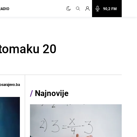
RADIO
90,2 FM
 stomaku 20
osarajevo.ba
/
Najnovije