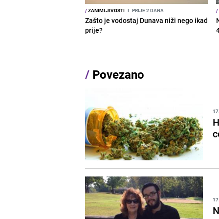
/
ZANIMLJIVOSTI
I
PRIJE 2 DANA
/
Zašto je vodostaj Dunava niži nego ikad
prije?
/
Povezano
17
H
c
17
N