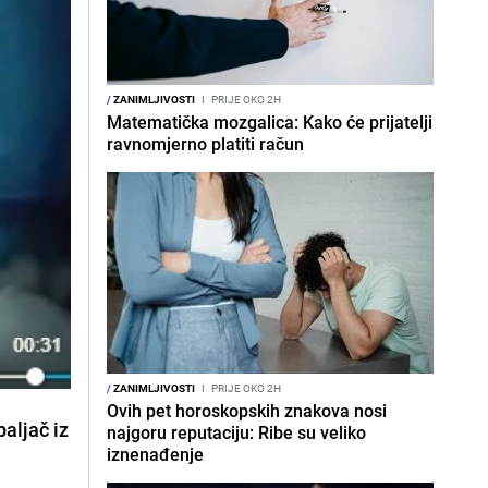
/
ZANIMLJIVOSTI
I
PRIJE OKO 2H
Matematička mozgalica: Kako će prijatelji
ravnomjerno platiti račun
/
ZANIMLJIVOSTI
I
PRIJE OKO 2H
Ovih pet horoskopskih znakova nosi
paljač iz
najgoru reputaciju: Ribe su veliko
iznenađenje