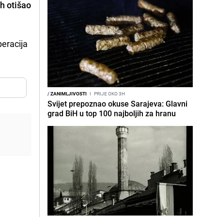
ah otišao
peracija
/
ZANIMLJIVOSTI
I
PRIJE OKO 3H
Svijet prepoznao okuse Sarajeva: Glavni
grad BiH u top 100 najboljih za hranu