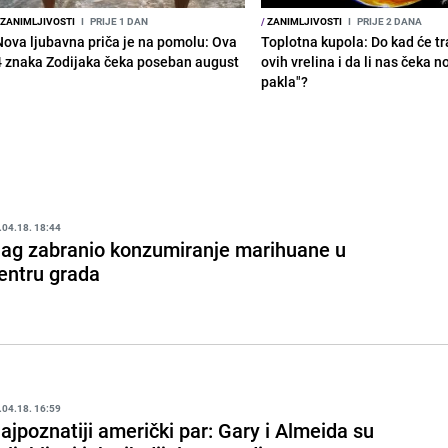
ZANIMLJIVOSTI
I
PRIJE 1 DAN
/
ZANIMLJIVOSTI
I
PRIJE 2 DANA
Nova ljubavna priča je na pomolu: Ova
Toplotna kupola: Do kad će tra
4 znaka Zodijaka čeka poseban august
ovih vrelina i da li nas čeka n
pakla"?
.04.18. 18:44
ag zabranio konzumiranje marihuane u
entru grada
.04.18. 16:59
ajpoznatiji američki par: Gary i Almeida su