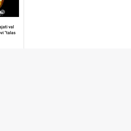
jati val
ovi "talas