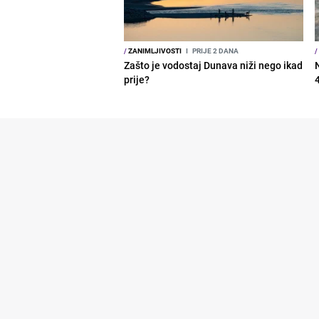
/
ZANIMLJIVOSTI
I
PRIJE 2 DANA
/
Zašto je vodostaj Dunava niži nego ikad
prije?