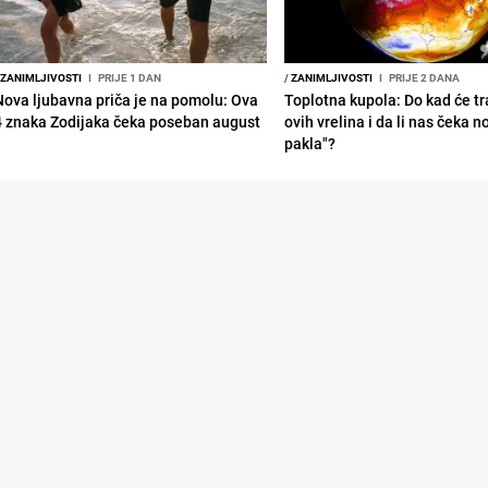
ZANIMLJIVOSTI
I
PRIJE 1 DAN
/
ZANIMLJIVOSTI
I
PRIJE 2 DANA
Nova ljubavna priča je na pomolu: Ova
Toplotna kupola: Do kad će tra
4 znaka Zodijaka čeka poseban august
ovih vrelina i da li nas čeka n
pakla"?