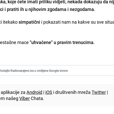
aka,
koje ćete imati priliku vidjeti, nekada dokazuju da ni
ci i pratiti ih u njihovim zgodama i nezgodama.
ti itekako
simpatični
i pokazati nam na kakve su sve situa
 nestašne mace
"uhvaćene" u pravim trenucima.
Dodajte Radiosarajevo.ba u omiljene Google izvore
aplikacije za
Android
|
iOS
i društvenih mreža
Twitter
|
utem našeg
Viber
Chata.