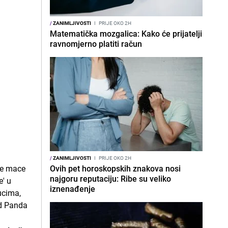
/
ZANIMLJIVOSTI
I
PRIJE OKO 2H
Matematička mozgalica: Kako će prijatelji
ravnomjerno platiti račun
/
ZANIMLJIVOSTI
I
PRIJE OKO 2H
Ovih pet horoskopskih znakova nosi
najgoru reputaciju: Ribe su veliko
iznenađenje