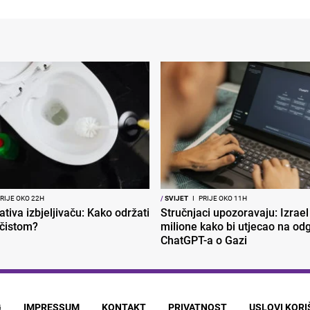
RIJE OKO 22H
/
SVIJET
I
PRIJE OKO 11H
ativa izbjeljivaču: Kako održati
Stručnjaci upozoravaju: Izrael
 čistom?
milione kako bi utjecao na od
ChatGPT-a o Gazi
G
IMPRESSUM
KONTAKT
PRIVATNOST
USLOVI KOR