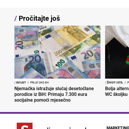
/
Pročitajte još
/
SVIJET
I
PRIJE OKO 8H
/
ŽIVOT I STIL
I
P
Njemačka istražuje slučaj desetočlane
Bolja altern
porodice iz BiH: Primaju 7.300 eura
WC školjku
socijalne pomoći mjesečno
MARKETIN