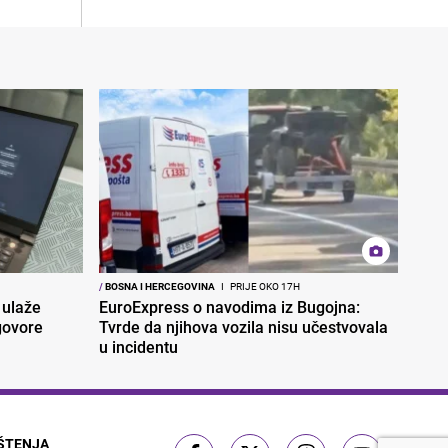
/
BOSNA I HERCEGOVINA
I
PRIJE OKO 17H
 ulaže
EuroExpress o navodima iz Bugojna:
govore
Tvrde da njihova vozila nisu učestvovala
u incidentu
IŠTENJA