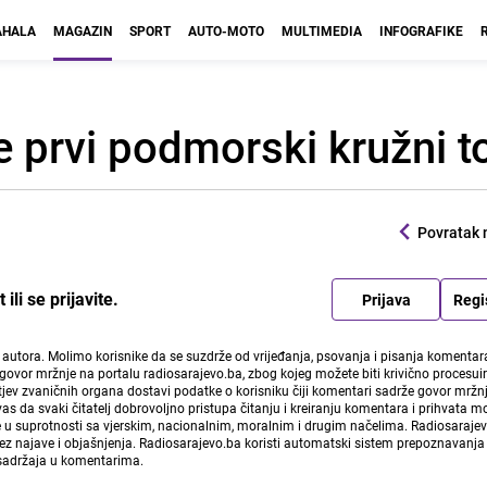
HALA
MAGAZIN
SPORT
AUTO-MOTO
MULTIMEDIA
INFOGRAFIKE
e prvi podmorski kružni t
Povratak 
li se prijavite.
Prijava
Regi
i autora. Molimo korisnike da se suzdrže od vrijeđanja, psovanja i pisanja komentara
govor mržnje na portalu radiosarajevo.ba, zbog kojeg možete biti krivično procesuir
ev zvaničnih organa dostavi podatke o korisniku čiji komentari sadrže govor mržnj
vas da svaki čitatelj dobrovoljno pristupa čitanju i kreiranju komentara i prihvata 
e u suprotnosti sa vjerskim, nacionalnim, moralnim i drugim načelima. Radiosaraje
bez najave i objašnjenja. Radiosarajevo.ba koristi automatski sistem prepoznavanja 
 sadržaja u komentarima.