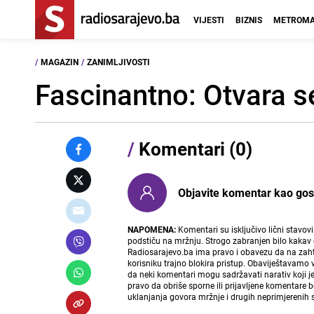
VIJESTI
BIZNIS
METROMA
/
MAGAZIN
/
ZANIMLJIVOSTI
Fascinantno: Otvara s
/
Komentari (0)
Objavite komentar kao gost i
NAPOMENA:
Komentari su isključivo lični stavov
podstiču na mržnju. Strogo zabranjen bilo kakav 
Radiosarajevo.ba ima pravo i obavezu da na zahtj
korisniku trajno blokira pristup. Obaviještavamo 
da neki komentari mogu sadržavati narativ koji j
pravo da obriše sporne ili prijavljene komentare 
uklanjanja govora mržnje i drugih neprimjerenih