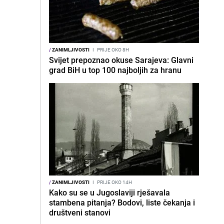
/
ZANIMLJIVOSTI
I
PRIJE OKO 8H
Svijet prepoznao okuse Sarajeva: Glavni
grad BiH u top 100 najboljih za hranu
/
ZANIMLJIVOSTI
I
PRIJE OKO 14H
Kako su se u Jugoslaviji rješavala
stambena pitanja? Bodovi, liste čekanja i
društveni stanovi