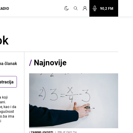
RADIO
90,2 FM
ok
/
Najnovije
na članak
stracija
 koji
ani.
e, kao i da
mogućnost
vo.ba ima
i
/
ZANIMLJIVOSTI
I
PRIJE OKO 7H