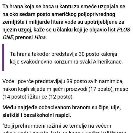
Ta hrana koja se baca u kantu za smeće uzgajala se
na oko sedam posto američkog poljoprivrednog
zemljišta i milijarde litara vode
su upotrijebljene za
njezin uzgoj, kaže se u članku koji je objavio list
PLOS
ONE,
prenosi
Hina
.
Ta hrana također predstavlja 30 posto kalorija 
koje svakodnevno konzumira svaki Amerikanac.
Voće i povrće predstavljaju 39 posto svih namirnica,
nakon kojih slijede mliječni proizvodi (17 posto), meso
(14 posto) i žitarice (12 posto).
Među najrjeđe odbacivanom hranom su čips, ulje,
slatkiši i bezalkoholni napici.
"Bolji prehrambeni režimi se temelje na većem