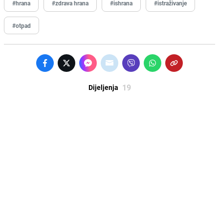
#hrana
#zdrava hrana
#ishrana
#istraživanje
#otpad
19
Dijeljenja