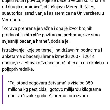
udjelu voća i povrća, koje se bace u većim količinama
od drugih namirnica", objašnjava Meredith Niles,
suautorica istraživanja i asistentica na Univerzitetu u
Vermontu.
"Zdrava prehrana je važna i ona je izvor brojnih
prednosti, a
što više pazimo na prehranu, sve smo
svjesniji bacanja hrane",
dodala je.
Istraživanje, koje se temelji na državnim podacima i
anketama o bacanju hrane između 2007. i 2014.
godine, izvještava o "značajnom" utjecaju na okoliš i na
poljoprivrednike.
"Taj otpad odgovara žetvama" s više od 350 
miliona kg pesticida i gotovo milijardu kilograma 
gnojiva "svake godine", prema tom izvoru.