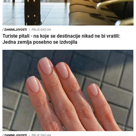
/
ZANIMLJIVOSTI
I
PRIJE OKO 3H
Turiste pitali - na koje se destinacije nikad ne bi vratili:
Jedna zemlja posebno se izdvojila
/
ZANIMLJIVOSTI
I
PRIJE OKO 4H