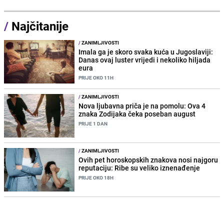
/
Najčitanije
/
ZANIMLJIVOSTI
Imala ga je skoro svaka kuća u Jugoslaviji:
Danas ovaj luster vrijedi i nekoliko hiljada
eura
PRIJE OKO 11H
/
ZANIMLJIVOSTI
Nova ljubavna priča je na pomolu: Ova 4
znaka Zodijaka čeka poseban august
PRIJE 1 DAN
/
ZANIMLJIVOSTI
Ovih pet horoskopskih znakova nosi najgoru
reputaciju: Ribe su veliko iznenađenje
PRIJE OKO 18H