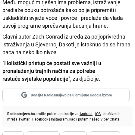
Među mogućim rješenjima problema, istraživanje
predlaže obuku potrošača kako bolje pripremiti i
uskladištiti svježe voće i povrće i predlaže da vlada
usvoji programe sprečavanja bacanja hrane.
Glavni autor Zach Conrad iz ureda za poljoprivredna
istraživanja u Sjevernoj Dakoti je istaknuo da se hrana
baca na nekoliko nivoa.
"
Holistički pristup će postati sve važniji u
pronalaženju trajnih načina za potrebe
rastuće svjetske populacije"
, zaključio je.
Dodajte Radiosarajevo.ba u omiljene Google izvore
Radiosarajevo.ba
pratite putem aplikacije za
Android
|
iOS
i društvenih
mreža
Twitter
|
Facebook
|
Instagram
, kao i putem našeg
Viber
Chata.