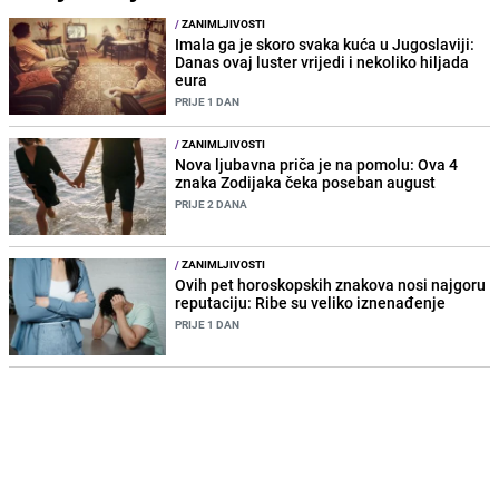
/
ZANIMLJIVOSTI
Imala ga je skoro svaka kuća u Jugoslaviji:
Danas ovaj luster vrijedi i nekoliko hiljada
eura
PRIJE 1 DAN
/
ZANIMLJIVOSTI
Nova ljubavna priča je na pomolu: Ova 4
znaka Zodijaka čeka poseban august
PRIJE 2 DANA
/
ZANIMLJIVOSTI
Ovih pet horoskopskih znakova nosi najgoru
reputaciju: Ribe su veliko iznenađenje
PRIJE 1 DAN