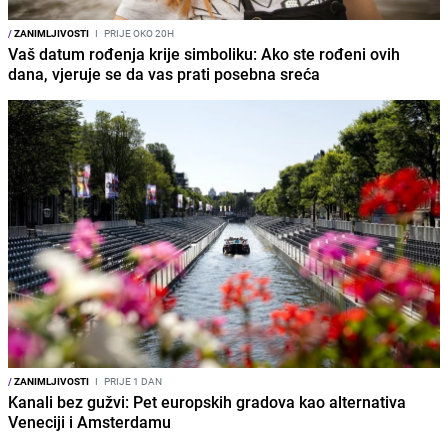
/
ZANIMLJIVOSTI
I
PRIJE OKO 20H
Vaš datum rođenja krije simboliku: Ako ste rođeni ovih
dana, vjeruje se da vas prati posebna sreća
/
ZANIMLJIVOSTI
I
PRIJE 1 DAN
Kanali bez gužvi: Pet europskih gradova kao alternativa
Veneciji i Amsterdamu