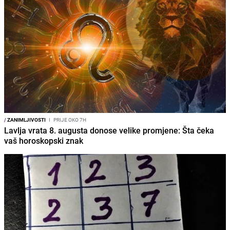
/
ZANIMLJIVOSTI
I
PRIJE OKO 7H
Lavlja vrata 8. augusta donose velike promjene: Šta čeka
vaš horoskopski znak