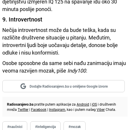
djetinjstvu izmjeren IQ 125 na spavanje idu oko 30
minuta poslije ponoći.
9. Introvertnost
Nečija introvertnost može da bude teška, kada su
različite društvene situacije u pitanju. Međutim,
introvertni ljudi boje uočavaju detalje, donose bolje
odluke i nisu konformisti.
Osobe sposobne da same sebi nađu zanimaciju imaju
veoma razvijen mozak, piše
Indy100.
Dodajte Radiosarajevo.ba u omiljene Google izvore
Radiosarajevo.ba
pratite putem aplikacije za
Android
|
iOS
i društvenih
mreža
Twitter
|
Facebook
|
Instagram
, kao i putem našeg
Viber
Chata.
#naučnici
#inteligencija
#mozak