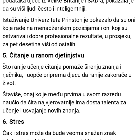
podataka djece iz Velike Britanije i SAD-a, pokazala je
da su viši ljudi često i inteligentniji.
Istaživanje Univerziteta Prinston je pokazalo da su oni
koje rade na menadžerskim pozicijama i oni koji su
ostvarivali dobre profesionalne rezultate, u prosjeku,
za pet desetina viši od ostalih.
5. Čitanje u ranom djetinjstvu
Što ranije učenje čitanja pomaže širenju znanja i
rječnika, i uopće priprema djecu da ranije zakorače u
život.
Štaviše, onaj ko je među prvima u svom razredu
naučio da čita najvjerovatnije ima dosta talenta za
učenje i usvajanje novih znanja.
6. Stres
Čak i stres može da bude veoma snažan znak