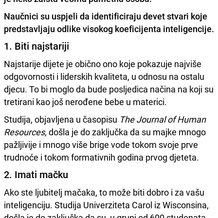
Naučnici su uspjeli da identificiraju devet stvari koje
predstavljaju odlike visokog koeficijenta inteligencije.
1. Biti najstariji
Najstarije dijete je obično ono koje pokazuje najviše
odgovornosti i liderskih kvaliteta, u odnosu na ostalu
djecu. To bi moglo da bude posljedica načina na koji su
tretirani kao još nerođene bebe u materici.
Studija, objavljena u časopisu
The Journal of Human
Resources,
došla je do zaključka da su majke mnogo
pažljivije i mnogo više brige vode tokom svoje prve
trudnoće i tokom formativnih godina prvog djeteta.
2. Imati mačku
Ako ste ljubitelj mačaka, to može biti dobro i za vašu
inteligenciju. Studija Univerziteta Carol iz Wisconsina,
došla je do zaključka da su, u grupi od 600 studenata,