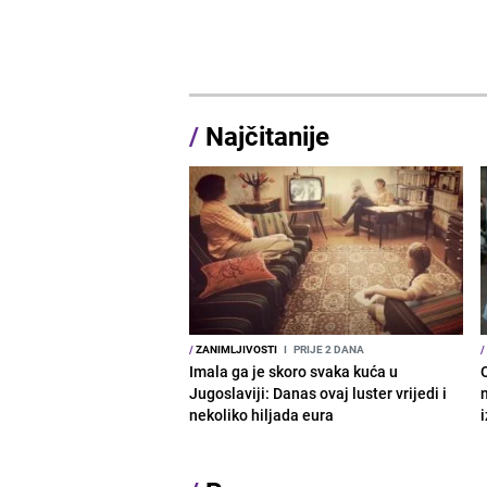
/
Najčitanije
/
ZANIMLJIVOSTI
I
PRIJE 2 DANA
/
Imala ga je skoro svaka kuća u
Jugoslaviji: Danas ovaj luster vrijedi i
nekoliko hiljada eura