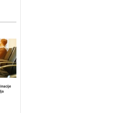
tinacije
lja