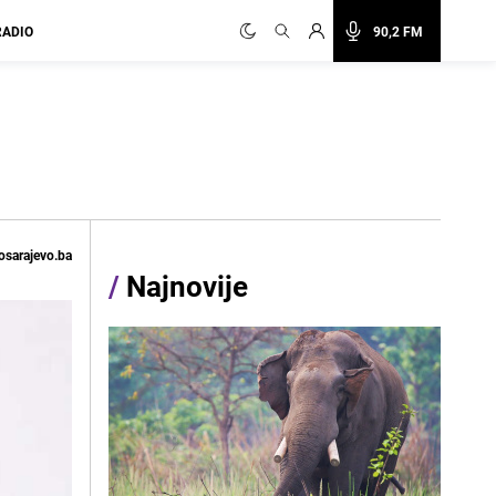
RADIO
90,2 FM
osarajevo.ba
/
Najnovije