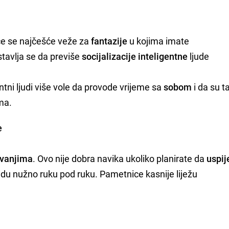
će se najčešće veže za
fantazije
u kojima imate
stavlja se da previše
socijalizacije inteligentne
ljude
entni ljudi više vole da provode vrijeme sa
sobom
i da su t
ima.
e
ivanjima
. Ovo nije dobra navika ukoliko planirate da
uspij
idu nužno ruku pod ruku. Pametnice kasnije liježu