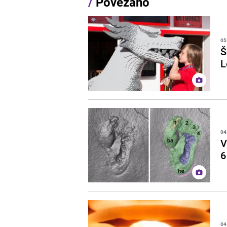
/
Povezano
05
Š
L
04
V
6
04