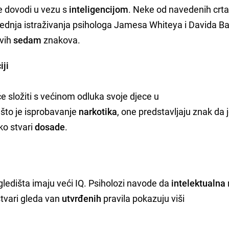
se dovodi u vezu s
inteligencijom
. Neke od navedenih crta
sljednja istraživanja psihologa Jamesa Whiteya i Davida Ba
vih
sedam
znakova.
iji
će složiti s većinom odluka svoje djece u
što je isprobavanje
narkotika
, one predstavljaju znak da 
ako stvari
dosade
.
gledišta imaju veći IQ. Psiholozi navode da
intelektualna
stvari gleda van
utvrđenih
pravila pokazuju viši