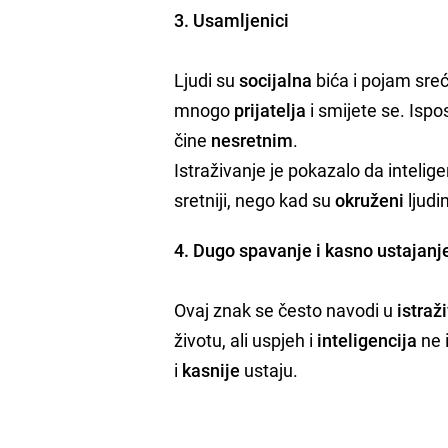
3. Usamljenici
Ljudi su
socijalna
bića i pojam sre
mnogo
prijatelja
i smijete se. Ispo
čine
nesretnim
.
Istraživanje je pokazalo da intelig
sretniji, nego kad su
okruženi
ljud
4. Dugo spavanje i kasno ustajanj
Ovaj znak se često navodi u
istraž
životu, ali uspjeh i
inteligencija
ne 
i
kasnije
ustaju.