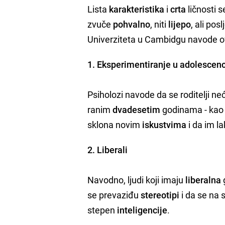
Lista
karakteristika
i
crta
ličnosti 
zvuče
pohvalno
, niti
lijepo
, ali po
Univerziteta u Cambidgu
navode o
1. Eksperimentiranje u adolescenc
Psiholozi navode da se roditelji ne
ranim
dvadesetim
godinama - kao 
sklona novim
iskustvima
i da im l
2. Liberali
Navodno, ljudi koji imaju
liberalna
se prevaziđu
stereotipi
i da se na 
stepen
inteligencije
.