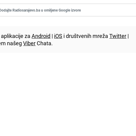
Dodajte Radiosarajevo.ba u omiljene Google izvore
aplikacije za
Android
|
iOS
i društvenih mreža
Twitter
|
utem našeg
Viber
Chata.