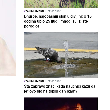
/
ZANIMLJIVOSTI
I
PRIJE OKO 1H
Dhurbe, najopasniji slon u divljini: U 16
godina ubio 25 ljudi, mnogi su iz iste
porodice
/
ZANIMLJIVOSTI
I
PRIJE OKO 1H
Šta zapravo znači kada naučnici kažu da
je" ovo bio najtopliji dan ikad"?