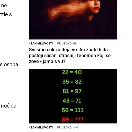
 ne
ttie s
/
ZANIMLJIVOSTI
I
PRIJE OKO 4H
Svi smo čuli za déjà vu: Ali znate li da
postoji sličan, strašniji fenomen koji se
zove - jamais vu?
je osoba
moć da
/
ZANIMLJIVOSTI
I
PRIJE OKO 16H