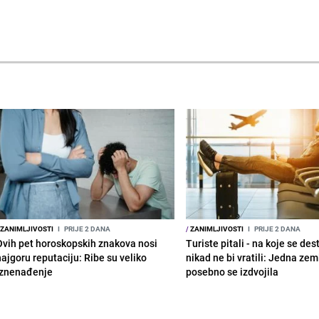
ZANIMLJIVOSTI
I
PRIJE 2 DANA
/
ZANIMLJIVOSTI
I
PRIJE 2 DANA
Ovih pet horoskopskih znakova nosi
Turiste pitali - na koje se des
najgoru reputaciju: Ribe su veliko
nikad ne bi vratili: Jedna zem
iznenađenje
posebno se izdvojila