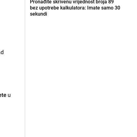
Pronađite skrivenu vrijednost broja 89
bez upotrebe kalkulatora: Imate samo 30
sekundi
ad
ete
u