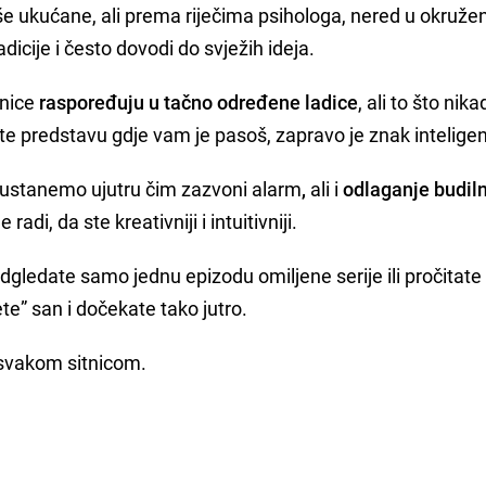
e ukućane, ali prema riječima psihologa, nered u okruže
adicije i često dovodi do svježih ideja.
tnice
raspoređuju u tačno određene ladice
, ali to što nik
 predstavu gdje vam je pasoš, zapravo je znak inteligen
 ustanemo ujutru čim zazvoni alarm
,
ali i
odlaganje budil
di, da ste kreativniji i intuitivniji.
gledate samo jednu epizodu omiljene serije ili pročitat
ete” san i dočekate tako jutro.
 svakom sitnicom.