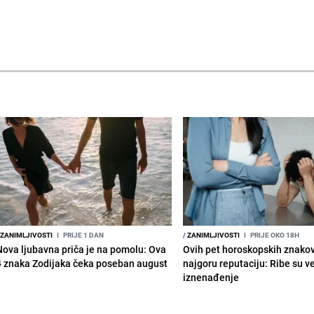
ZANIMLJIVOSTI
I
PRIJE 1 DAN
/
ZANIMLJIVOSTI
I
PRIJE OKO 18H
Nova ljubavna priča je na pomolu: Ova
Ovih pet horoskopskih znako
4 znaka Zodijaka čeka poseban august
najgoru reputaciju: Ribe su v
iznenađenje