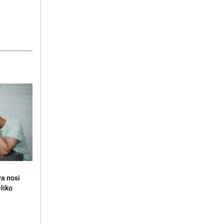
va nosi
eliko