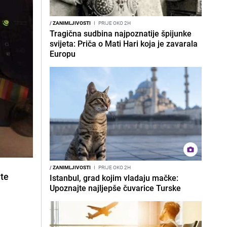
/
ZANIMLJIVOSTI
I
PRIJE OKO 2H
Tragična sudbina najpoznatije špijunke
svijeta: Priča o Mati Hari koja je zavarala
Europu
/
ZANIMLJIVOSTI
I
PRIJE OKO 2H
ate
Istanbul, grad kojim vladaju mačke:
Upoznajte najljepše čuvarice Turske