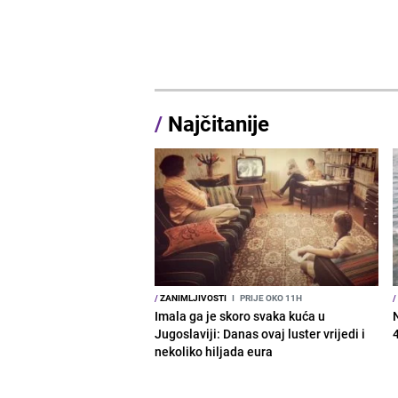
/
Najčitanije
/
ZANIMLJIVOSTI
I
PRIJE OKO 11H
/
Imala ga je skoro svaka kuća u
Jugoslaviji: Danas ovaj luster vrijedi i
nekoliko hiljada eura