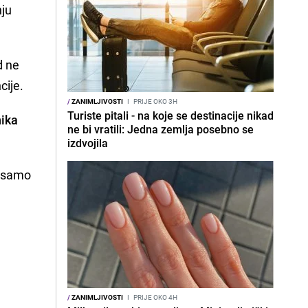
nju
ad ne
cije.
/
ZANIMLJIVOSTI
I
PRIJE OKO 3H
Turiste pitali - na koje se destinacije nikad
nika
ne bi vratili: Jedna zemlja posebno se
izdvojila
e samo
/
ZANIMLJIVOSTI
I
PRIJE OKO 4H