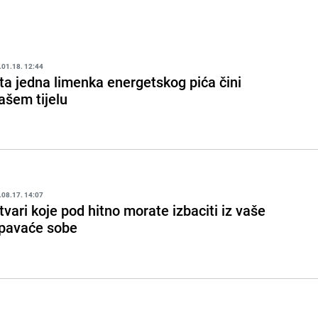
.01.18. 12:44
ta jedna limenka energetskog pića čini
ašem tijelu
.08.17. 14:07
tvari koje pod hitno morate izbaciti iz vaše
pavaće sobe