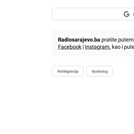
Radiosarajevo.ba
pratite putem 
Facebook
|
Instagram
, kao i p
#inteligencija
#psiholog