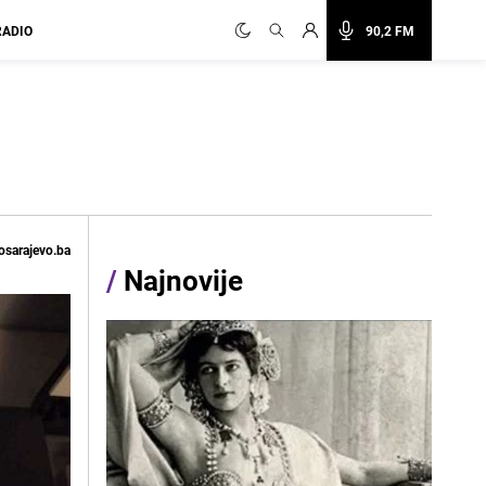
RADIO
90,2 FM
osarajevo.ba
/
Najnovije