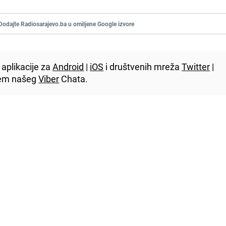
Dodajte Radiosarajevo.ba u omiljene Google izvore
aplikacije za
Android
|
iOS
i društvenih mreža
Twitter
|
utem našeg
Viber
Chata.