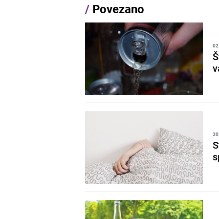
/
Povezano
02
Š
v
30
S
s