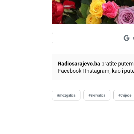
Radiosarajevo.ba
pratite putem 
Facebook
|
Instagram
, kao i p
#mozgalica
#skrivalica
#cvijeće