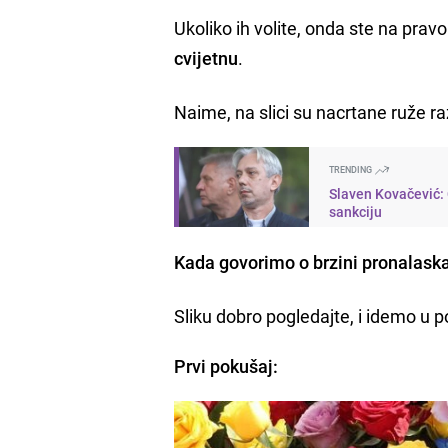
Ukoliko ih volite, onda ste na prav
cvijetnu
.
Naime, na slici su nacrtane ruže ra
TRENDING
Slaven Kovačević:
sankciju
Kada govorimo o brzini pronalask
Sliku dobro pogledajte, i idemo u p
Prvi pokušaj: