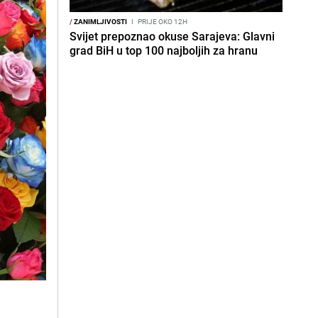
/
ZANIMLJIVOSTI
I
PRIJE OKO 12H
Svijet prepoznao okuse Sarajeva: Glavni
grad BiH u top 100 najboljih za hranu