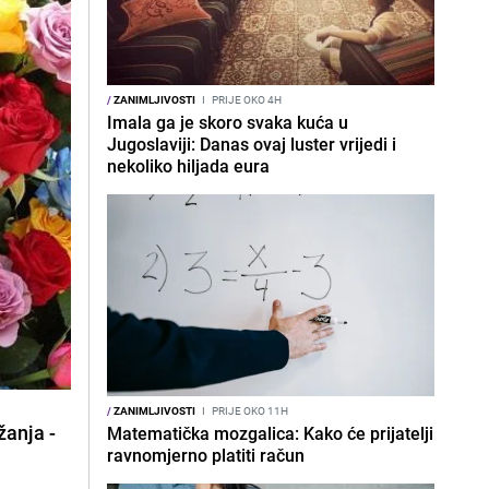
/
ZANIMLJIVOSTI
I
PRIJE OKO 4H
Imala ga je skoro svaka kuća u
Jugoslaviji: Danas ovaj luster vrijedi i
nekoliko hiljada eura
/
ZANIMLJIVOSTI
I
PRIJE OKO 11H
žanja -
Matematička mozgalica: Kako će prijatelji
ravnomjerno platiti račun