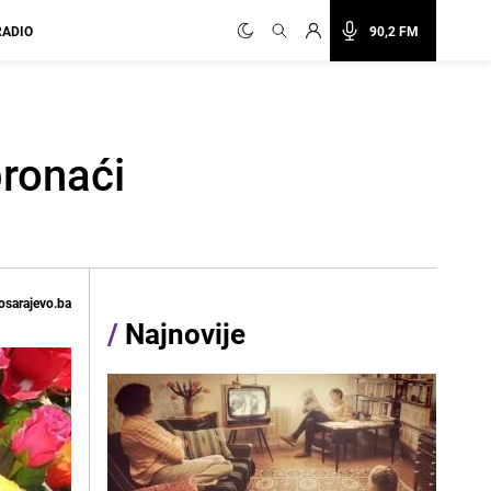
RADIO
90,2 FM
pronaći
osarajevo.ba
/
Najnovije