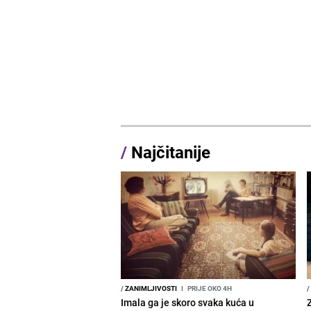
/
Najčitanije
/
ZANIMLJIVOSTI
I
PRIJE OKO 4H
/
Imala ga je skoro svaka kuća u