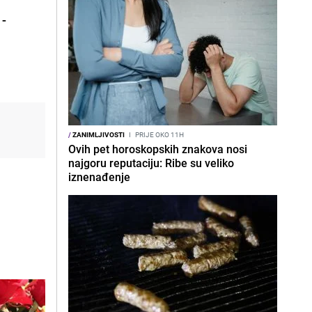
 -
/
ZANIMLJIVOSTI
I
PRIJE OKO 11H
Ovih pet horoskopskih znakova nosi
najgoru reputaciju: Ribe su veliko
iznenađenje