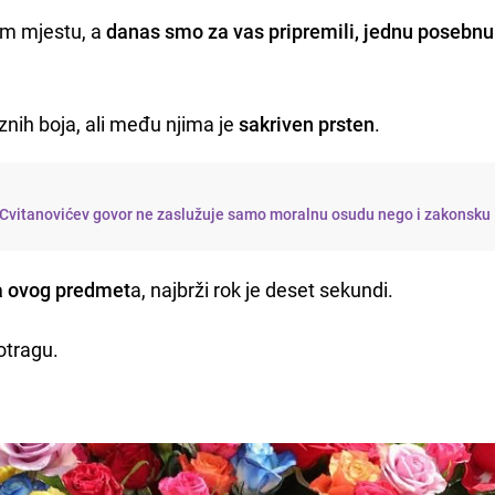
om mjestu, a
danas smo za vas pripremili, jednu posebnu
znih boja, ali među njima je
sakriven prsten
.
 Cvitanovićev govor ne zaslužuje samo moralnu osudu nego i zakonsku
a ovog predmet
a, najbrži rok je deset sekundi.
otragu.