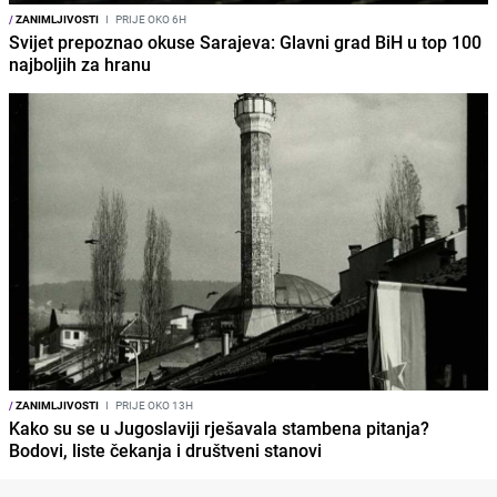
/
ZANIMLJIVOSTI
I
PRIJE OKO 6H
Svijet prepoznao okuse Sarajeva: Glavni grad BiH u top 100
najboljih za hranu
/
ZANIMLJIVOSTI
I
PRIJE OKO 13H
Kako su se u Jugoslaviji rješavala stambena pitanja?
Bodovi, liste čekanja i društveni stanovi