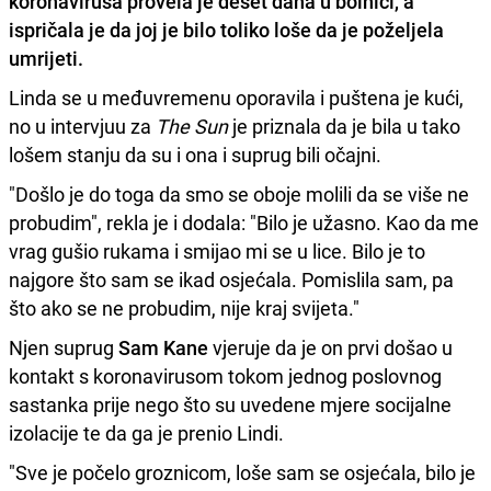
koronavirusa provela je deset dana u bolnici, a
ispričala je da joj je bilo toliko loše da je poželjela
umrijeti.
Linda se u međuvremenu oporavila i puštena je kući,
no u intervjuu za
The Sun
je priznala da je bila u tako
lošem stanju da su i ona i suprug bili očajni.
"Došlo je do toga da smo se oboje molili da se više ne
probudim", rekla je i dodala: "Bilo je užasno. Kao da me
vrag gušio rukama i smijao mi se u lice. Bilo je to
najgore što sam se ikad osjećala. Pomislila sam, pa
što ako se ne probudim, nije kraj svijeta."
Njen suprug
Sam Kane
vjeruje da je on prvi došao u
kontakt s koronavirusom tokom jednog poslovnog
sastanka prije nego što su uvedene mjere socijalne
izolacije te da ga je prenio Lindi.
"Sve je počelo groznicom, loše sam se osjećala, bilo je