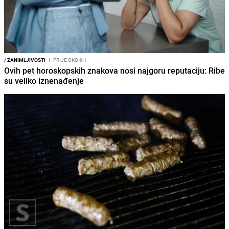
/
ZANIMLJIVOSTI
I
PRIJE OKO 6H
Ovih pet horoskopskih znakova nosi najgoru reputaciju: Ribe
su veliko iznenađenje