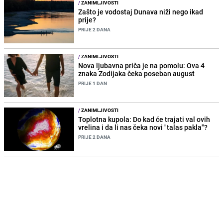
/
ZANIMLJIVOSTI
Zašto je vodostaj Dunava niži nego ikad
prije?
PRIJE 2 DANA
/
ZANIMLJIVOSTI
Nova ljubavna priča je na pomolu: Ova 4
znaka Zodijaka čeka poseban august
PRIJE 1 DAN
/
ZANIMLJIVOSTI
Toplotna kupola: Do kad će trajati val ovih
vrelina i da li nas čeka novi "talas pakla"?
PRIJE 2 DANA