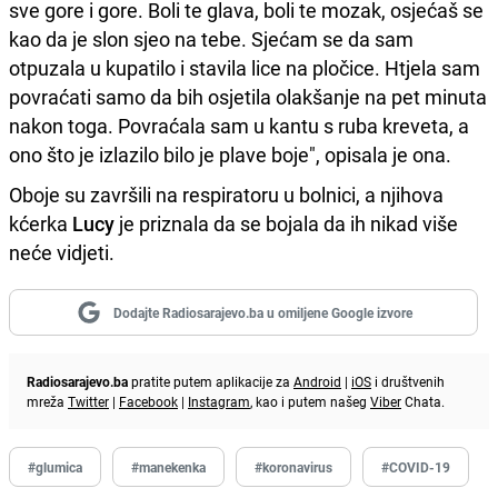
sve gore i gore. Boli te glava, boli te mozak, osjećaš se
kao da je slon sjeo na tebe. Sjećam se da sam
otpuzala u kupatilo i stavila lice na pločice. Htjela sam
povraćati samo da bih osjetila olakšanje na pet minuta
nakon toga. Povraćala sam u kantu s ruba kreveta, a
ono što je izlazilo bilo je plave boje", opisala je ona.
Oboje su završili na respiratoru u bolnici, a njihova
kćerka
Lucy
je priznala da se bojala da ih nikad više
neće vidjeti.
Dodajte Radiosarajevo.ba u omiljene Google izvore
Radiosarajevo.ba
pratite putem aplikacije za
Android
|
iOS
i društvenih
mreža
Twitter
|
Facebook
|
Instagram
, kao i putem našeg
Viber
Chata.
#glumica
#manekenka
#koronavirus
#COVID-19