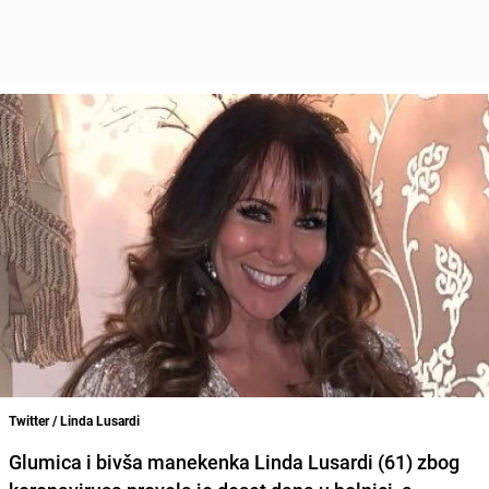
Twitter / Linda Lusardi
Glumica i bivša manekenka
Linda Lusardi
(61) zbog