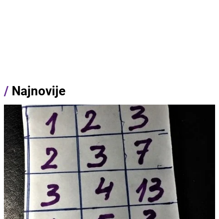
/
Najnovije