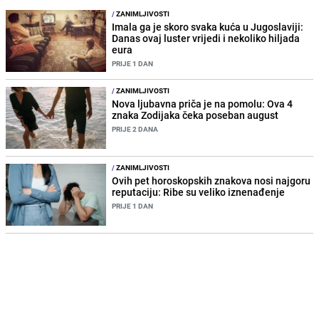
/
ZANIMLJIVOSTI
Imala ga je skoro svaka kuća u Jugoslaviji:
Danas ovaj luster vrijedi i nekoliko hiljada
eura
PRIJE 1 DAN
/
ZANIMLJIVOSTI
Nova ljubavna priča je na pomolu: Ova 4
znaka Zodijaka čeka poseban august
PRIJE 2 DANA
/
ZANIMLJIVOSTI
Ovih pet horoskopskih znakova nosi najgoru
reputaciju: Ribe su veliko iznenađenje
PRIJE 1 DAN