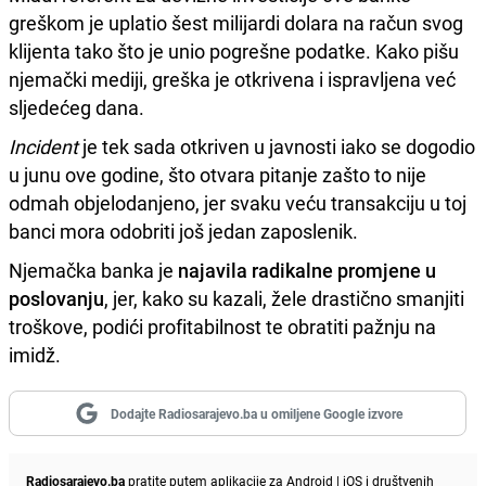
greškom je uplatio šest milijardi dolara na račun svog
klijenta tako što je unio pogrešne podatke. Kako pišu
njemački mediji, greška je otkrivena i ispravljena već
sljedećeg dana.
Incident
je tek sada otkriven u javnosti iako se dogodio
u junu ove godine, što otvara pitanje zašto to nije
odmah objelodanjeno, jer svaku veću transakciju u toj
banci mora odobriti još jedan zaposlenik.
Njemačka banka je
najavila radikalne promjene u
poslovanju
, jer, kako su kazali, žele drastično smanjiti
troškove, podići profitabilnost te obratiti pažnju na
imidž.
Dodajte Radiosarajevo.ba u omiljene Google izvore
Radiosarajevo.ba
pratite putem aplikacije za
Android
|
iOS
i društvenih