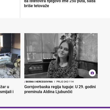
da istetovira njegovo ime 250 puta, sada
briše tetovaže
/
BOSNA I HERCEGOVINA
I
PRIJE OKO 11H
ožar u
Gornjovrbaska regija tuguje: U 29. godini
smijali i
preminula Aldina Ljubunčić