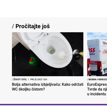
/
Pročitajte još
/
ŽIVOT I STIL
I
PRIJE OKO 13H
/
BOSNA I HERCE
Bolja alternativa izbjeljivaču: Kako održati
EuroExpres
WC školjku čistom?
Tvrde da nj
u incidentu