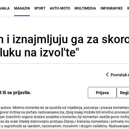
HALA
MAGAZIN
SPORT
AUTO-MOTO
MULTIMEDIA
INFOGRAFIKE
n i iznajmljuju ga za skor
luku na izvol'te"
Povratak 
li se prijavite.
Prijava
Regi
i autora. Molimo korisnike da se suzdrže od vrijeđanja, psovanja i pisanja komentara
govor mržnje na portalu radiosarajevo.ba, zbog kojeg možete biti krivično procesuir
ev zvaničnih organa dostavi podatke o korisniku čiji komentari sadrže govor mržnj
vas da svaki čitatelj dobrovoljno pristupa čitanju i kreiranju komentara i prihvata 
e u suprotnosti sa vjerskim, nacionalnim, moralnim i drugim načelima. Radiosaraje