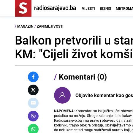
VIJESTI
BIZNIS
METROMA
/
MAGAZIN
/
ZANIMLJIVOSTI
Balkon pretvorili u sta
KM: "Cijeli život komši
/
Komentari (0)
Objavite komentar kao gost i
NAPOMENA:
Komentari su isključivo lični stavov
podstiču na mržnju. Strogo zabranjen bilo kakav 
Radiosarajevo.ba ima pravo i obavezu da na zahtj
korisniku trajno blokira pristup. Obaviještavamo 
da neki komentari mogu sadržavati narativ koji j