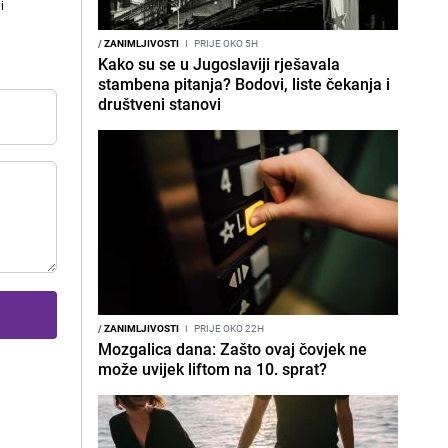
i
/
ZANIMLJIVOSTI
I
PRIJE OKO 5H
Kako su se u Jugoslaviji rješavala
stambena pitanja? Bodovi, liste čekanja i
društveni stanovi
/
ZANIMLJIVOSTI
I
PRIJE OKO 22H
Mozgalica dana: Zašto ovaj čovjek ne
može uvijek liftom na 10. sprat?