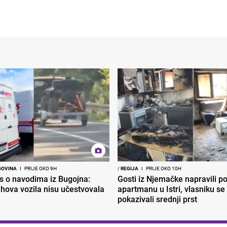
GOVINA
I
PRIJE OKO 9H
/
REGIJA
I
PRIJE OKO 10H
s o navodima iz Bugojna:
Gosti iz Njemačke napravili p
ihova vozila nisu učestvovala
apartmanu u Istri, vlasniku se 
pokazivali srednji prst