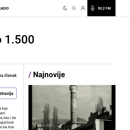
RADIO
90,2 FM
o 1.500
/
Najnovije
na članak
stracija
 koji
ani.
e, kao i da
mogućnost
vo.ba ima