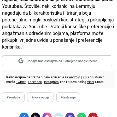
Youtubea. Štoviše, neki korisnici na Lemmyju
nagađaju da bi karakteristika filtriranja boja
potencijalno mogla poslužiti kao strategija prikupljanja
podataka za YouTube. Prateći korisničke preferencije i
angažman s određenim bojama, platforma može
prikupiti vrijedne uvide u ponašanje i preferencije
korisnika.
Dodajte Radiosarajevo.ba u omiljene Google izvore
Radiosarajevo.ba
pratite putem aplikacije za
Android
|
iOS
i društvenih
mreža
Twitter
|
Facebook
|
Instagram
, kao i putem našeg
Viber
Chata.
#Youtube
#nova opcija
#testiranje