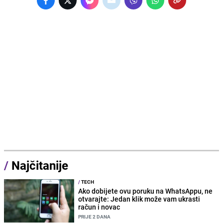
/
Najčitanije
/
TECH
Ako dobijete ovu poruku na WhatsAppu, ne
otvarajte: Jedan klik može vam ukrasti
račun i novac
PRIJE 2 DANA