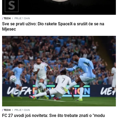
/
TECH
I
PRIJE 1 DAN
Sve se prati uživo: Dio rakete SpaceX-a srušit će se na
Mjesec
/
TECH
I
PRIJE 1 DAN
FC 27 uvodi još noviteta: Sve što trebate znati o "modu