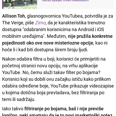
Allison Toh
, glasnogovornica YouTubea, potvrdila je za
The Verge, piše
Zimo
, da je karakteristika trenutno
dostupna "odabranim korisnicima na Android i iOS
mobilnim uređajima". Međutim,
nije pružila konkretne
pojedinosti oko ove nove misteriozne opcije
, kao ni
hoće li i kad biti dostupna širem broju ljudi.
Nakon odabira filtra u boji, korisnici će primijetiti na
početnoj stranici novu opciju, na vrhu aplikacije
YouTube. No, čemu služi takav filter po bojama?
Korisnici koji su dobili ovu začajku ističu kako prilikom
odabira određene boje, YouTube prikazuje videozapise
u kojima dotična boja prevladava, bez filtriranja po
temi ili sadržaju.
Iako takvo
filtriranje po bojama, baš i nije previše
logično, neki smatraju da je to novi marketinški potez