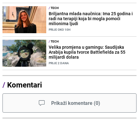
/
TECH
Briljantna mlada naučnica: Ima 25 godina i
radi na terapiji koja bi mogla pomoći
milionima ljudi
PRIJE OKO 10H
/
TECH
Velika promjena u gamingu: Saudijska
Arabija kupila tvorce Battlefielda za 55
milijardi dolara
PRIJE 2 DANA
/
Komentari
Prikaži komentare
(
0
)