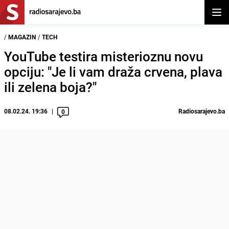
Otvor
/
MAGAZIN
/
TECH
YouTube testira misterioznu novu
opciju: "Je li vam draža crvena, plava
ili zelena boja?"
08.02.24. 19:36
Radiosarajevo.ba
0