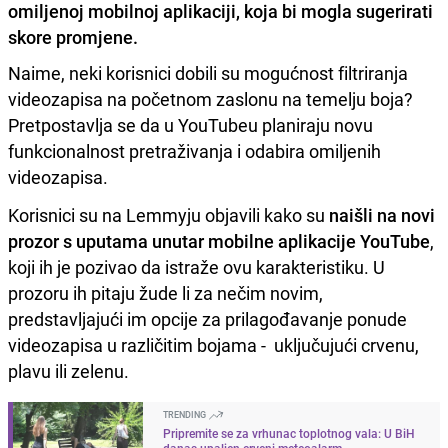
omiljenoj mobilnoj aplikaciji, koja bi mogla sugerirati
skore promjene.
Naime, neki korisnici dobili su mogućnost filtriranja
videozapisa na početnom zaslonu na temelju boja?
Pretpostavlja se da u YouTubeu planiraju novu
funkcionalnost pretraživanja i odabira omiljenih
videozapisa.
Korisnici su na Lemmyju objavili kako su
naišli na novi
prozor s uputama unutar mobilne aplikacije YouTube
,
koji ih je pozivao da istraže ovu karakteristiku. U
prozoru ih pitaju žude li za nečim novim,
predstavljajući im opcije za prilagođavanje ponude
videozapisa u različitim bojama - uključujući crvenu,
plavu ili zelenu.
TRENDING
Pripremite se za vrhunac toplotnog vala: U BiH
danas upaljen crveni meteoalarm