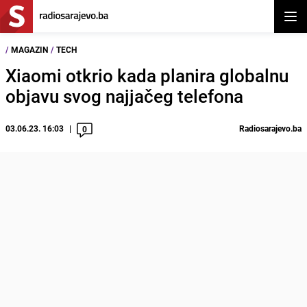
Otvor
/
MAGAZIN
/
TECH
Xiaomi otkrio kada planira globalnu
objavu svog najjačeg telefona
03.06.23. 16:03
Radiosarajevo.ba
0