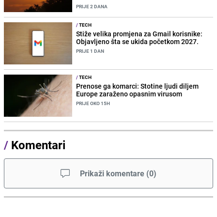
PRIJE 2 DANA
/
TECH
Stiže velika promjena za Gmail korisnike:
Objavljeno šta se ukida početkom 2027.
PRIJE 1 DAN
/
TECH
Prenose ga komarci: Stotine ljudi diljem
Europe zaraženo opasnim virusom
PRIJE OKO 15H
/
Komentari
Prikaži komentare
(
0
)