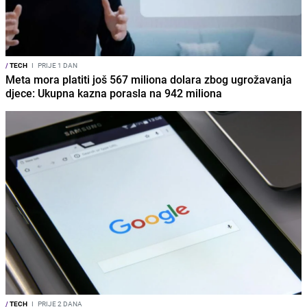
/
TECH
I
PRIJE 1 DAN
Meta mora platiti još 567 miliona dolara zbog ugrožavanja
djece: Ukupna kazna porasla na 942 miliona
/
TECH
I
PRIJE 2 DANA