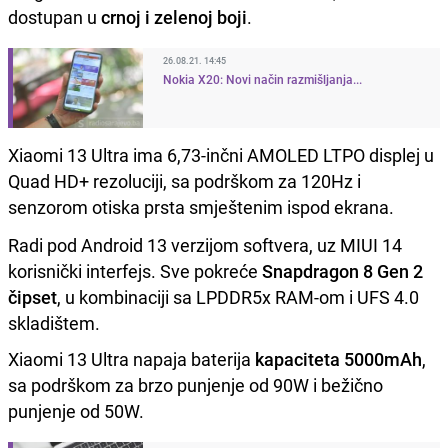
dostupan u
crnoj i zelenoj boji
.
26.08.21. 14:45
Nokia X20: Novi način razmišljanja...
Xiaomi 13 Ultra ima 6,73-inčni AMOLED LTPO displej u
Quad HD+ rezoluciji, sa podrškom za 120Hz i
senzorom otiska prsta smještenim ispod ekrana.
Radi pod Android 13 verzijom softvera, uz MIUI 14
korisnički interfejs. Sve pokreće
Snapdragon 8 Gen 2
čipset
, u kombinaciji sa LPDDR5x RAM-om i UFS 4.0
skladištem.
Xiaomi 13 Ultra napaja baterija
kapaciteta 5000mAh
,
sa podrškom za brzo punjenje od 90W i bežično
punjenje od 50W.