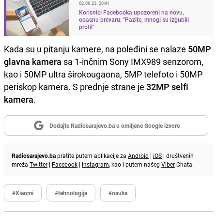
02.06.23. 20:41
Korisnici Facebooka upozoreni na novu,
opasnu prevaru: "Pazite, mnogi su izgubili
profil"
Kada su u pitanju kamere, na poleđini se nalaze
50MP
glavna kamera
sa 1-inčnim Sony IMX989 senzorom,
kao i 50MP ultra širokougaona, 5MP telefoto i 50MP
periskop kamera. S prednje strane je
32MP selfi
kamera
.
Dodajte Radiosarajevo.ba u omiljene Google izvore
Radiosarajevo.ba
pratite putem aplikacije za
Android
|
iOS
i društvenih
mreža
Twitter
|
Facebook
|
Instagram
, kao i putem našeg
Viber
Chata.
#Xiaomi
#tehnologija
#nauka