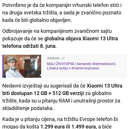
Potvrđeno je da će kompanijin vrhunski telefon stići i
na druga svetska tržišta, a sada je zvanično poznato
kada će biti globalno objavljen.
Odbrojavanje na kompanijinom zvaničnom sajtu
pokazuje da će se
globalna objava Xiaomi 13 Ultra
telefona održati 8. juna
.
TRENDING
MALI ŽIVOTOPISI | Semezdin Mehmedinović:
Limena kutija s drvenim bojicama
Nedavni izvještaji su sugerisali da će
Xiaomi 13 Ultra
biti dostupan 12 GB + 512 GB verziji
za globalno
tržište, kada su u pitanju RAM i unutrašnji prostor za
skladištenje podataka.
Kada je u pitanju cijena, na tržištu Evrope telefon bi
mogao da košta
1.299 eura ili 1.499 eura
, a biće