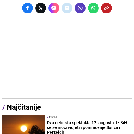
/
Najčitanije
/
TECH
Dva nebeska spektakla 12. augusta: Iz BiH
će se moći vidjeti i pomračenje Sunca i
Perzeidi!