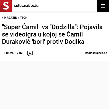
Otvor
/
MAGAZIN
/
TECH
"Super Ćamil" vs "Dodzilla": Pojavila
se videoigra u kojoj se Ćamil
Duraković 'bori' protiv Dodika
16.05.26. 17:02
Radiosarajevo.ba
6