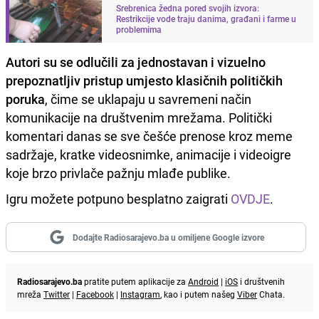
Srebrenica žedna pored svojih izvora:
Restrikcije vode traju danima, građani i farme u
problemima
Autori su se odlučili za jednostavan i vizuelno
prepoznatljiv pristup umjesto klasičnih političkih
poruka
, čime se uklapaju u savremeni način
komunikacije na društvenim mrežama. Politički
komentari danas se sve češće prenose kroz meme
sadržaje, kratke videosnimke, animacije i videoigre
koje brzo privlače pažnju mlađe publike.
Igru možete potpuno besplatno zaigrati
OVDJE
.
Dodajte Radiosarajevo.ba u omiljene Google izvore
Radiosarajevo.ba
pratite putem aplikacije za
Android
|
iOS
i društvenih
mreža
Twitter
|
Facebook
|
Instagram
, kao i putem našeg
Viber
Chata.