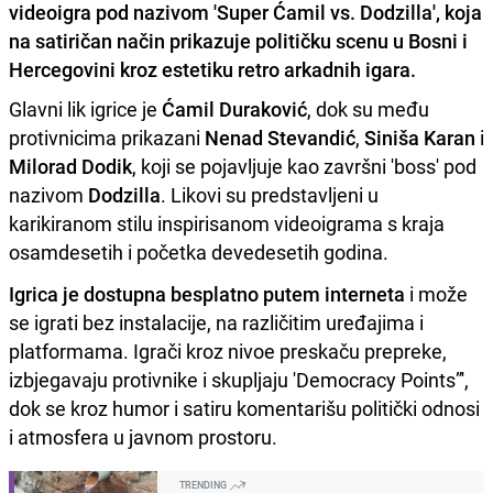
videoigra pod nazivom 'Super Ćamil vs. Dodzilla', koja
na satiričan način prikazuje političku scenu u Bosni i
Hercegovini kroz estetiku retro arkadnih igara.
Glavni lik igrice je
Ćamil Duraković
, dok su među
protivnicima prikazani
Nenad Stevandić
,
Siniša Karan
i
Milorad Dodik
, koji se pojavljuje kao završni 'boss' pod
nazivom
Dodzilla
. Likovi su predstavljeni u
karikiranom stilu inspirisanom videoigrama s kraja
osamdesetih i početka devedesetih godina.
Igrica je dostupna besplatno putem interneta
i može
se igrati bez instalacije, na različitim uređajima i
platformama. Igrači kroz nivoe preskaču prepreke,
izbjegavaju protivnike i skupljaju 'Democracy Points”',
dok se kroz humor i satiru komentarišu politički odnosi
i atmosfera u javnom prostoru.
TRENDING