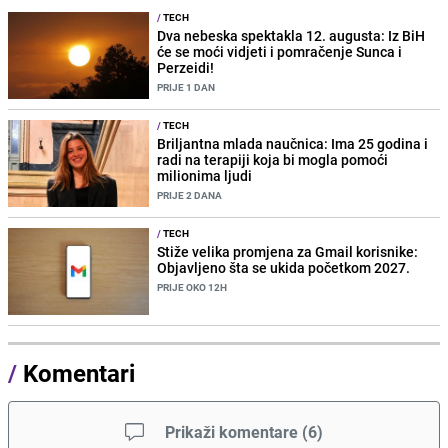
/
TECH
Dva nebeska spektakla 12. augusta: Iz BiH
će se moći vidjeti i pomračenje Sunca i
Perzeidi!
PRIJE 1 DAN
/
TECH
Briljantna mlada naučnica: Ima 25 godina i
radi na terapiji koja bi mogla pomoći
milionima ljudi
PRIJE 2 DANA
/
TECH
Stiže velika promjena za Gmail korisnike:
Objavljeno šta se ukida početkom 2027.
PRIJE OKO 12H
/
Komentari
Prikaži komentare
(
6
)