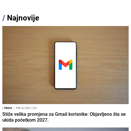
/
Najnovije
/
TECH
I
PRIJE OKO 12H
Stiže velika promjena za Gmail korisnike: Objavljeno šta se
ukida početkom 2027.