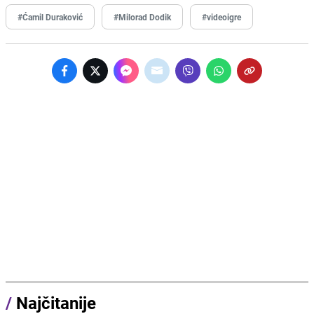
#Ćamil Duraković
#Milorad Dodik
#videoigre
/
Najčitanije