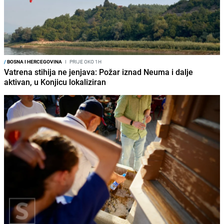
/
BOSNA I HERCEGOVINA
I
PRIJE OKO 1H
Vatrena stihija ne jenjava: Požar iznad Neuma i dalje
aktivan, u Konjicu lokaliziran