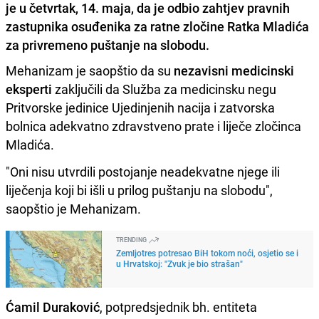
je u četvrtak, 14. maja, da je odbio zahtjev pravnih
zastupnika osuđenika za ratne zločine Ratka Mladića
za privremeno puštanje na slobodu.
Mehanizam je saopštio da su
nezavisni medicinski
eksperti
zaključili da Služba za medicinsku negu
Pritvorske jedinice Ujedinjenih nacija i zatvorska
bolnica adekvatno zdravstveno prate i liječe zločinca
Mladića.
"Oni nisu utvrdili postojanje neadekvatne njege ili
liječenja koji bi išli u prilog puštanju na slobodu",
saopštio je Mehanizam.
TRENDING
Zemljotres potresao BiH tokom noći, osjetio se i
u Hrvatskoj: "Zvuk je bio strašan"
Ćamil Duraković
, potpredsjednik bh. entiteta