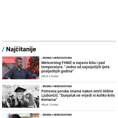
/
Najčitanije
/
BOSNA I HERCEGOVINA
Meteorolog FHMZ-a najavio kišu i pad
temperatura: "Jedno od najsvježijih ljeta
posljednjih godina"
PRIJE 2 DANA
/
BOSNA I HERCEGOVINA
Potresna poruka imama nakon smrti Aldine
Ljubunčić: "Dunjaluk ne vrijedi ni koliko krilo
komarca"
PRIJE 2 DANA
/
BOSNA I HERCEGOVINA