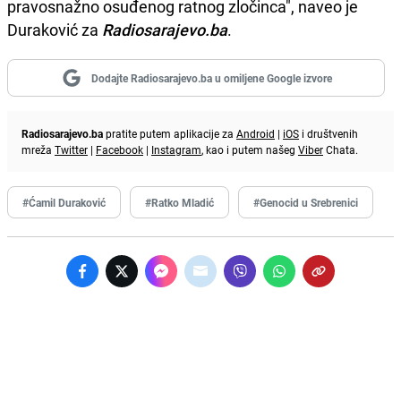
pravosnažno osuđenog ratnog zločinca", naveo je
Duraković za
Radiosarajevo.ba
.
Dodajte Radiosarajevo.ba u omiljene Google izvore
Radiosarajevo.ba
pratite putem aplikacije za
Android
|
iOS
i društvenih
mreža
Twitter
|
Facebook
|
Instagram
, kao i putem našeg
Viber
Chata.
#Ćamil Duraković
#Ratko Mladić
#Genocid u Srebrenici