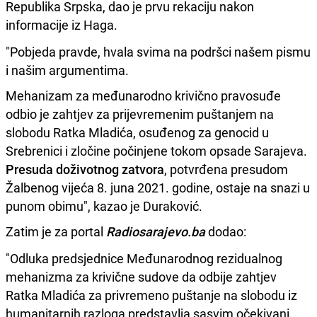
Republika Srpska, dao je prvu rekaciju nakon
informacije iz Haga.
"Pobjeda pravde, hvala svima na podršci našem pismu
i našim argumentima.
Mehanizam za međunarodno krivično pravosuđe
odbio je zahtjev za prijevremenim puštanjem na
slobodu Ratka Mladića, osuđenog za genocid u
Srebrenici i zločine počinjene tokom opsade Sarajeva.
Presuda doživotnog zatvora
, potvrđena presudom
Žalbenog vijeća 8. juna 2021. godine, ostaje na snazi u
punom obimu", kazao je Duraković.
Zatim je za portal
Radiosarajevo.ba
dodao:
"Odluka predsjednice Međunarodnog rezidualnog
mehanizma za krivične sudove da odbije zahtjev
Ratka Mladića za privremeno puštanje na slobodu iz
humanitarnih razloga predstavlja sasvim očekivani