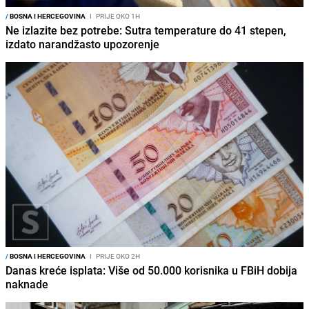
/
BOSNA I HERCEGOVINA
I
PRIJE OKO 1H
Ne izlazite bez potrebe: Sutra temperature do 41 stepen,
izdato narandžasto upozorenje
/
BOSNA I HERCEGOVINA
I
PRIJE OKO 2H
Danas kreće isplata: Više od 50.000 korisnika u FBiH dobija
naknade