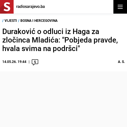
Otvor
/
VIJESTI
/
BOSNA I HERCEGOVINA
Duraković o odluci iz Haga za
zločinca Mladića: "Pobjeda pravde,
hvala svima na podršci"
14.05.26. 19:44
A. S.
5