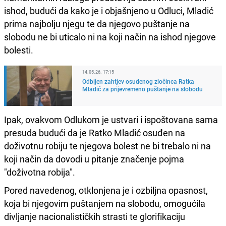
ishod, budući da kako je i objašnjeno u Odluci, Mladić
prima najbolju njegu te da njegovo puštanje na
slobodu ne bi uticalo ni na koji način na ishod njegove
bolesti.
14.05.26. 17:15
Odbijen zahtjev osuđenog zločinca Ratka
Mladić za prijevremeno puštanje na slobodu
Ipak, ovakvom Odlukom je ustvari i ispoštovana sama
presuda budući da je Ratko Mladić osuđen na
doživotnu robiju te njegova bolest ne bi trebalo ni na
koji način da dovodi u pitanje značenje pojma
"doživotna robija".
Pored navedenog, otklonjena je i ozbiljna opasnost,
koja bi njegovim puštanjem na slobodu, omogućila
divljanje nacionalističkih strasti te glorifikaciju