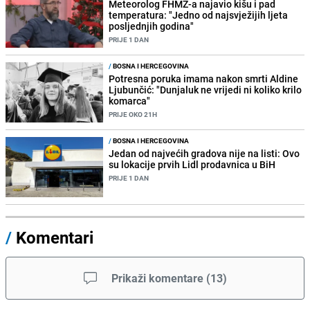
Meteorolog FHMZ-a najavio kišu i pad
temperatura: "Jedno od najsvježijih ljeta
posljednjih godina"
PRIJE 1 DAN
/
BOSNA I HERCEGOVINA
Potresna poruka imama nakon smrti Aldine
Ljubunčić: "Dunjaluk ne vrijedi ni koliko krilo
komarca"
PRIJE OKO 21H
/
BOSNA I HERCEGOVINA
Jedan od najvećih gradova nije na listi: Ovo
su lokacije prvih Lidl prodavnica u BiH
PRIJE 1 DAN
/
Komentari
Prikaži komentare
(
13
)