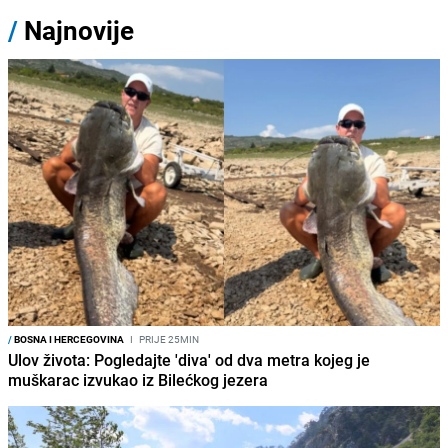
/
Najnovije
/
BOSNA I HERCEGOVINA
I
PRIJE 25MIN
Ulov života: Pogledajte 'diva' od dva metra kojeg je
muškarac izvukao iz Bilećkog jezera