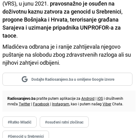
(VRS), u junu 2021.
pravosnažno je osuđen na
doživotnu kaznu zatvora za genocid u Srebrenici
,
progone Bošnjaka i Hrvata
,
terorisanje građana
Sarajeva i uzimanje pripadnika UNPROFOR-a za
taoce
.
Mladićeva odbrana je i ranije zahtijevala njegovo
puštanje na slobodu zbog zdravstvenih razloga ali su
njihovi zahtjevi odbijeni.
Dodajte Radiosarajevo.ba u omiljene Google izvore
Radiosarajevo.ba
pratite putem aplikacije za
Android
|
iOS
i društvenih
mreža
Twitter
|
Facebook
|
Instagram
, kao i putem našeg
Viber
Chata.
#Ratko Mladić
#osuđeni ratni zločinac
#Genocid u Srebrenici