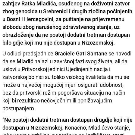
zahtjev Ratka Mladića, osuđenog na doživotni zatvor
zbog genocida u Srebrenici i drugih zločina počinjenih
u Bosni i Hercegovini, za puštanje na prijevremenu
slobodu zbog narušenog zdravstvenog stanja, uz
obrazloženje da ne postoji dodatni tretman dostupan
bilo gdje koji mu nije dostupan u Nizozemskoj.
U odluci predsjednice
Graciele Gati Santane
se navodi
da se
Mladić
nalazi u završnoj fazi svog života, ali da
uslovi u Pritvorskoj jedinici Ujedinjenih nacija i
zatvorskoj bolnici su toliko visokog kvaliteta da mu se
može u najvećoj mogućoj mjeri osigurati udobnost,
bez da pritvorski režim pogoršava situaciju na način
koji bi rezultirao nečovječnim ili ponižavajućim
postupanjem.
"
Ne postoji dodatni tretman dostupan drugdje koji nije
dostupan u Nizozemskoj
. Konačno, Mladićevo stanje,