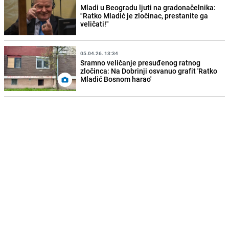
Mladi u Beogradu ljuti na gradonačelnika:
"Ratko Mladić je zločinac, prestanite ga
veličati!"
05.04.26. 13:34
Sramno veličanje presuđenog ratnog
zločinca: Na Dobrinji osvanuo grafit 'Ratko
Mladić Bosnom harao'