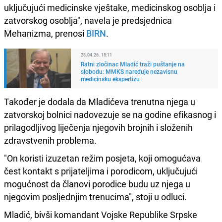
uključujući medicinske vještake, medicinskog osoblja i
zatvorskog osoblja", navela je predsjednica
Mehanizma, prenosi
BIRN
.
28.04.26. 15:11
Ratni zločinac Mladić traži puštanje na
slobodu: MMKS naređuje nezavisnu
medicinsku ekspertizu
Također je dodala da Mladićeva trenutna njega u
zatvorskoj bolnici nadovezuje se na godine efikasnog i
prilagodljivog liječenja njegovih brojnih i složenih
zdravstvenih problema.
"On koristi izuzetan režim posjeta, koji omogućava
čest kontakt s prijateljima i porodicom, uključujući
mogućnost da članovi porodice budu uz njega u
njegovim posljednjim trenucima", stoji u odluci.
Mladić, bivši komandant Vojske Republike Srpske