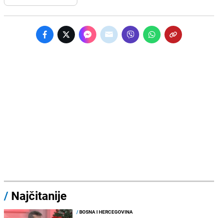
/
Najčitanije
/
BOSNA I HERCEGOVINA