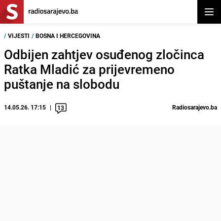
Otvor
/
VIJESTI
/
BOSNA I HERCEGOVINA
Odbijen zahtjev osuđenog zločinca
Ratka Mladić za prijevremeno
puštanje na slobodu
14.05.26. 17:15
Radiosarajevo.ba
13