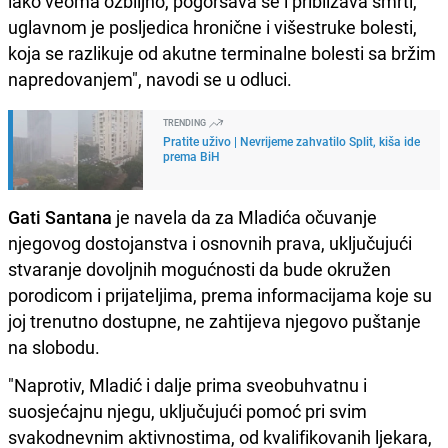
iako veoma ozbiljno, pogoršava se i približava smrti,
uglavnom je posljedica hronične i višestruke bolesti,
koja se razlikuje od akutne terminalne bolesti sa bržim
napredovanjem", navodi se u odluci.
TRENDING
Pratite uživo | Nevrijeme zahvatilo Split, kiša ide
prema BiH
Gati Santana
je navela da za Mladića očuvanje
njegovog dostojanstva i osnovnih prava, uključujući
stvaranje dovoljnih mogućnosti da bude okružen
porodicom i prijateljima, prema informacijama koje su
joj trenutno dostupne, ne zahtijeva njegovo puštanje
na slobodu.
"Naprotiv, Mladić i dalje prima sveobuhvatnu i
suosjećajnu njegu, uključujući pomoć pri svim
svakodnevnim aktivnostima, od kvalifikovanih ljekara,