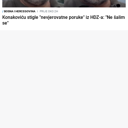
/
BOSNA I HERCEGOVINA
I
PRIJE OKO 2H
Konakoviću stigle "nevjerovatne poruke" iz HDZ-a: "Ne šalim
se"