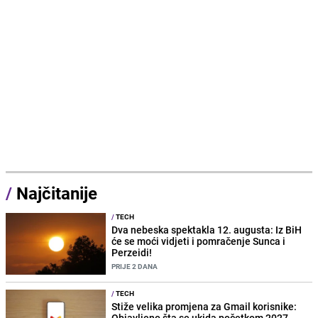
/
Najčitanije
/
TECH
Dva nebeska spektakla 12. augusta: Iz BiH
će se moći vidjeti i pomračenje Sunca i
Perzeidi!
PRIJE 2 DANA
/
TECH
Stiže velika promjena za Gmail korisnike:
Objavljeno šta se ukida početkom 2027.