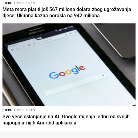
/
TECH
I
PRIJE 1 DAN
Meta mora platiti još 567 miliona dolara zbog ugrožavanja
djece: Ukupna kazna porasla na 942 miliona
/
TECH
I
PRIJE 1 DAN
Sve veće oslanjanje na AI: Google mijenja jednu od svojih
najpopularnijih Android aplikacija