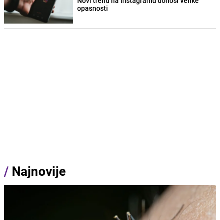
Novi trend na Instagramu donosi velike
opasnosti
/
Najnovije