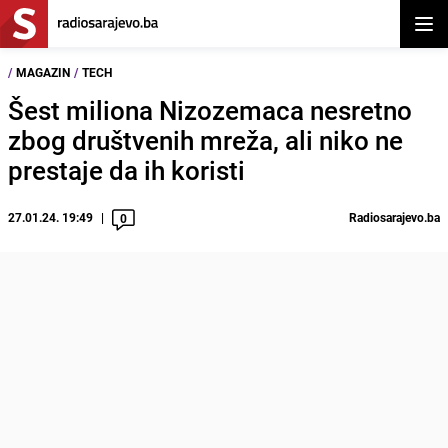
Otvor
/
MAGAZIN
/
TECH
Šest miliona Nizozemaca nesretno
zbog društvenih mreža, ali niko ne
prestaje da ih koristi
27.01.24. 19:49
Radiosarajevo.ba
0