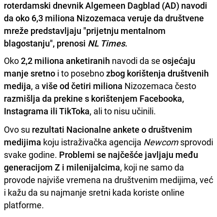
roterdamski dnevnik Algemeen Dagblad (AD) navodi
da oko 6,3 miliona Nizozemaca veruje da društvene
mreže predstavljaju "prijetnju mentalnom
blagostanju", prenosi
NL Times
.
Oko
2,2 miliona anketiranih
navodi da se
osjećaju
manje sretno
i to posebno
zbog korištenja društvenih
medija
, a
više od četiri miliona
Nizozemaca često
razmišlja da prekine s korištenjem Facebooka,
Instagrama ili TikToka
, ali to nisu učinili.
Ovo su
rezultati Nacionalne ankete o društvenim
medijima
koju istraživačka agencija
Newcom
sprovodi
svake godine.
Problemi se najčešće javljaju među
generacijom Z i milenijalcima
, koji ne samo da
provode najviše vremena na društvenim medijima, već
i kažu da su najmanje sretni kada koriste online
platforme.