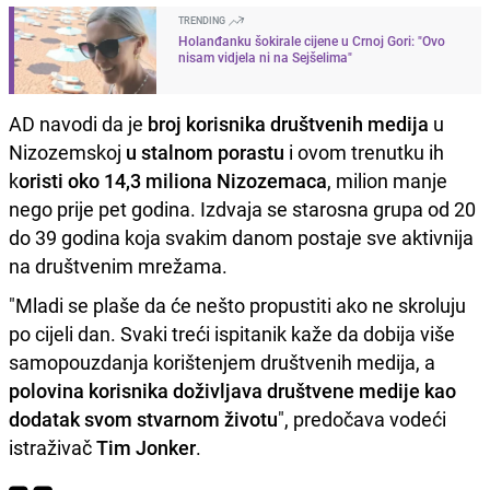
TRENDING
Holanđanku šokirale cijene u Crnoj Gori: "Ovo
nisam vidjela ni na Sejšelima"
AD navodi da je
broj korisnika društvenih medija
u
Nizozemskoj
u stalnom porastu
i ovom trenutku ih
k
oristi oko 14,3 miliona Nizozemaca
, milion manje
nego prije pet godina. Izdvaja se starosna grupa od 20
do 39 godina koja svakim danom postaje sve aktivnija
na društvenim mrežama.
"Mladi se plaše da će nešto propustiti ako ne skroluju
po cijeli dan. Svaki treći ispitanik kaže da dobija više
samopouzdanja korištenjem društvenih medija, a
polovina korisnika doživljava društvene medije kao
dodatak svom stvarnom životu
", predočava vodeći
istraživač
Tim Jonker
.