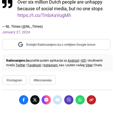
Over six million Dutch people are unhappy
because of social media, but no one stops
https://t.co/TmbAaVugMh
— NL Times (@NL_Times)
January 27, 2024
Dodajte Radiosarajevo.ba u omiljene Google izvore
Radiosarajevo.ba
pratite putem aplikacije za
Android
|
iOS
i društvenih
mreža
Twitter
|
Facebook
|
Instagram
, kao i putem našeg
Viber
Chata.
#Instagram
#Nizozemska