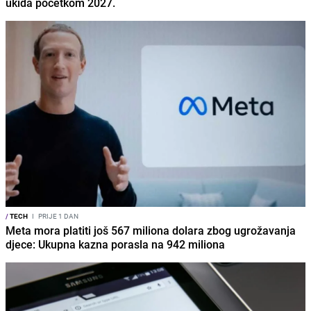
ukida početkom 2027.
/
TECH
I
PRIJE 1 DAN
Meta mora platiti još 567 miliona dolara zbog ugrožavanja
djece: Ukupna kazna porasla na 942 miliona