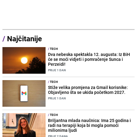
/
Najčitanije
/
TECH
Dva nebeska spektakla 12. augusta: Iz BiH
će se moći vidjeti i pomračenje Sunca i
Perzeidi!
PRIJE 1 DAN
/
TECH
Stiže velika promjena za Gmail korisnike:
Objavljeno šta se ukida početkom 2027.
PRIJE 1 DAN
/
TECH
Briljantna mlada naučnica: Ima 25 godina i
radi na terapiji koja bi mogla pomoći
milionima ljudi
PRIJE 2 DANA