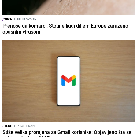
/
TECH
I
PRIJE OKO 2H
Prenose ga komarci: Stotine ljudi diljem Europe zaraženo
opasnim virusom
/
TECH
I
PRIJE 1 DAN
Stiže velika promjena za Gmail korisnike: Objavljeno šta se