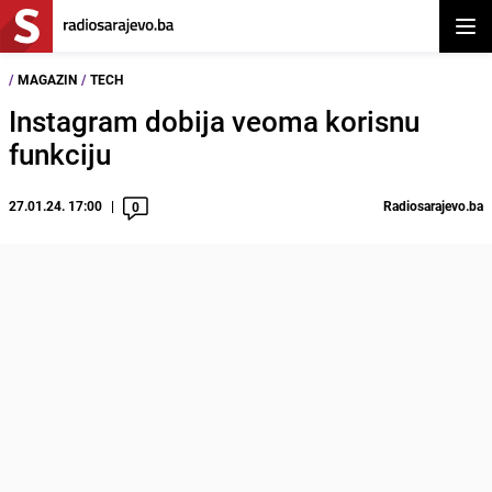
Otvor
/
MAGAZIN
/
TECH
Instagram dobija veoma korisnu
funkciju
27.01.24. 17:00
Radiosarajevo.ba
0