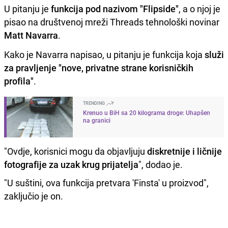
U pitanju je
funkcija pod nazivom "Flipside"
, a o njoj je
pisao na društvenoj mreži Threads tehnološki novinar
Matt Navarra
.
Kako je Navarra napisao, u pitanju je funkcija koja
služi
za pravljenje "nove, privatne strane korisničkih
profila"
.
TRENDING
Krenuo u BiH sa 20 kilograma droge: Uhapšen
na granici
"Ovdje, korisnici mogu da objavljuju
diskretnije i ličnije
fotografije za uzak krug prijatelja
", dodao je.
"U suštini, ova funkcija pretvara 'Finsta' u proizvod",
zaključio je on.